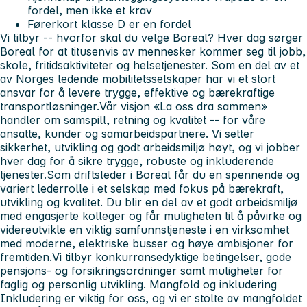
fordel, men ikke et krav
Førerkort klasse D er en fordel
Vi tilbyr -- hvorfor skal du velge Boreal?
Hver dag sørger
Boreal for at titusenvis av mennesker kommer seg til jobb,
skole, fritidsaktiviteter og helsetjenester. Som en del av et
av Norges ledende mobilitetsselskaper har vi et stort
ansvar for å levere trygge, effektive og bærekraftige
transportløsninger.Vår visjon
«La oss dra sammen»
handler om samspill, retning og kvalitet -- for våre
ansatte, kunder og samarbeidspartnere. Vi setter
sikkerhet, utvikling og godt arbeidsmiljø høyt, og vi jobber
hver dag for å sikre trygge, robuste og inkluderende
tjenester.Som driftsleder i Boreal får du en spennende og
variert lederrolle i et selskap med fokus på bærekraft,
utvikling og kvalitet. Du blir en del av et godt arbeidsmiljø
med engasjerte kolleger og får muligheten til å påvirke og
videreutvikle en viktig samfunnstjeneste i en virksomhet
med moderne, elektriske busser og høye ambisjoner for
fremtiden.Vi tilbyr konkurransedyktige betingelser, gode
pensjons- og forsikringsordninger samt muligheter for
faglig og personlig utvikling.
Mangfold og inkludering
Inkludering er viktig for oss, og vi er stolte av mangfoldet