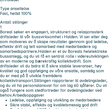
Type ansettelse
Fast, heltid 100%
Antall stillinger
1
Boreal søker en engasjert, strukturert og relasjonssterk
driftsleder til vår bussvirksomhet i Halden. Vi ser etter deg
som motiveres av å skape resultater gjennom god ledelse,
effektiv drift og tett samarbeid med medarbeidere og
samarbeidspartnere.Halden er et av Boreals helelektriske
bussanlegg, og du vil få en sentral rolle i videreutviklingen
av en moderne og bærekraftig kollektivdrift. Som
driftsleder vil du bidra til å sikre stabile leveranser, høy
kvalitet og god oppfølging av våre ansatte, samtidig som
du er med på å utvikle fremtidens
kollektivtransport.Stillingen rapporterer til avdelingsleder,
og du vil ha personalansvar for om lag 60 sjåfører. Du vil
også fungere som stedfortreder for avdelingsleder ved
behov.
Arbeidsoppgaver
Ledelse, oppfølging og utvikling av medarbeidere
Sikre stabil, effektiv og kvalitetsmessig god drift