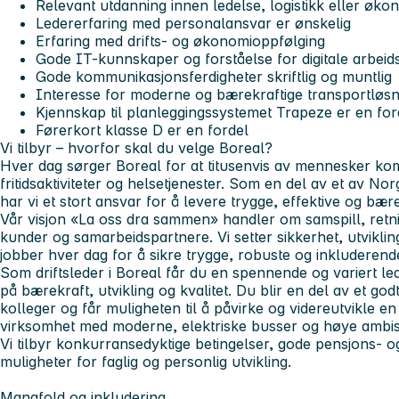
Relevant utdanning innen ledelse, logistikk eller øko
Ledererfaring med personalansvar er ønskelig
Erfaring med drifts- og økonomioppfølging
Gode IT-kunnskaper og forståelse for digitale arbeid
Gode kommunikasjonsferdigheter skriftlig og muntlig
Interesse for moderne og bærekraftige transportløsn
Kjennskap til planleggingssystemet Trapeze er en for
Førerkort klasse D er en fordel
Vi tilbyr – hvorfor skal du velge Boreal?
Hver dag sørger Boreal for at titusenvis av mennesker kom
fritidsaktiviteter og helsetjenester. Som en del av et av No
har vi et stort ansvar for å levere trygge, effektive og bær
Vår visjon
«La oss dra sammen»
handler om samspill, retnin
kunder og samarbeidspartnere. Vi setter sikkerhet, utviklin
jobber hver dag for å sikre trygge, robuste og inkluderende
Som driftsleder i Boreal får du en spennende og variert le
på bærekraft, utvikling og kvalitet. Du blir en del av et go
kolleger og får muligheten til å påvirke og videreutvikle en
virksomhet med moderne, elektriske busser og høye ambisj
Vi tilbyr konkurransedyktige betingelser, gode pensjons- o
muligheter for faglig og personlig utvikling.
Mangfold og inkludering