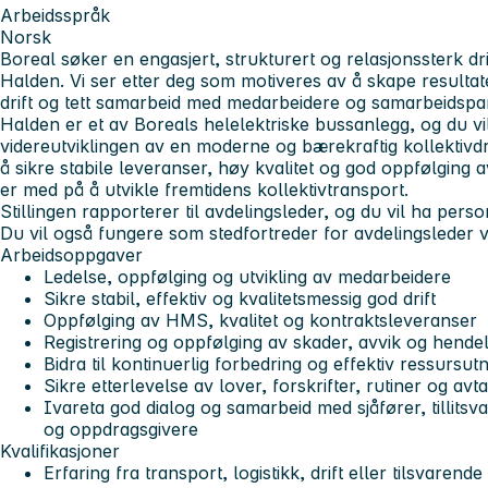
Arbeidsspråk
Norsk
Boreal søker en engasjert, strukturert og relasjonssterk dri
Halden. Vi ser etter deg som motiveres av å skape resultat
drift og tett samarbeid med medarbeidere og samarbeidspa
Halden er et av Boreals helelektriske bussanlegg, og du vil 
videreutviklingen av en moderne og bærekraftig kollektivdrift
å sikre stabile leveranser, høy kvalitet og god oppfølging 
er med på å utvikle fremtidens kollektivtransport.
Stillingen rapporterer til avdelingsleder, og du vil ha pers
Du vil også fungere som stedfortreder for avdelingsleder 
Arbeidsoppgaver
Ledelse, oppfølging og utvikling av medarbeidere
Sikre stabil, effektiv og kvalitetsmessig god drift
Oppfølging av HMS, kvalitet og kontraktsleveranser
Registrering og oppfølging av skader, avvik og hende
Bidra til kontinuerlig forbedring og effektiv ressursutn
Sikre etterlevelse av lover, forskrifter, rutiner og avt
Ivareta god dialog og samarbeid med sjåfører, tillits
og oppdragsgivere
Kvalifikasjoner
Erfaring fra transport, logistikk, drift eller tilsvarend