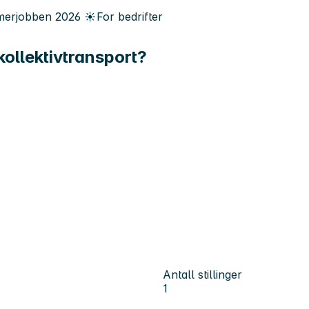
erjobben
2026
☀️
For bedrifter
kollektivtransport?
Antall stillinger
1