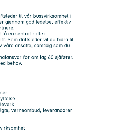
ftsleder til vår bussvirksomhet i
er gjennom god ledelse, effektiv
rtnere.
få en sentral rolle i
. Som driftsleder vil du bidra til
av våre ansatte, samtidig som du
onalansvar for om lag 60 sjåfører.
ved behov.
lser
yttelse
aleverk
valgte, verneombud, leverandører
e virksomhet