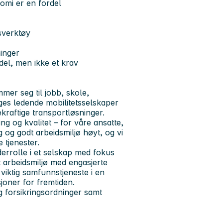
nomi er en fordel
sverktøy
inger
del, men ikke et krav
mer seg til jobb, skole,
rges ledende mobilitetsselskaper
ekraftige transportløsninger.
g og kvalitet – for våre ansatte,
g og godt arbeidsmiljø høyt, og vi
 tjenester.
derrolle i et selskap med fokus
dt arbeidsmiljø med engasjerte
 viktig samfunnstjeneste i en
oner for fremtiden.
g forsikringsordninger samt