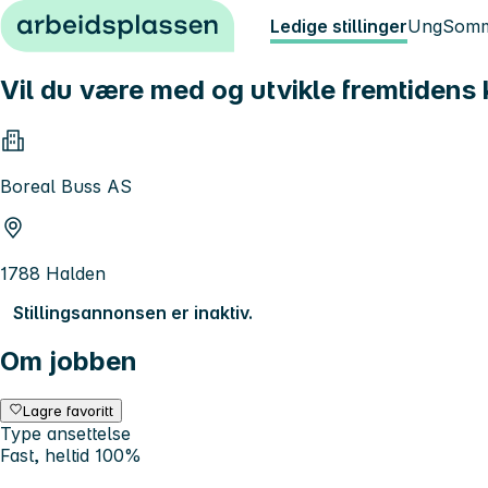
Hopp til innhold
Ledige stillinger
Ung
Somm
Vil du være med og utvikle fremtidens 
Boreal Buss AS
1788 Halden
Stillingsannonsen er inaktiv.
Om jobben
Lagre favoritt
Type ansettelse
Fast, heltid 100%