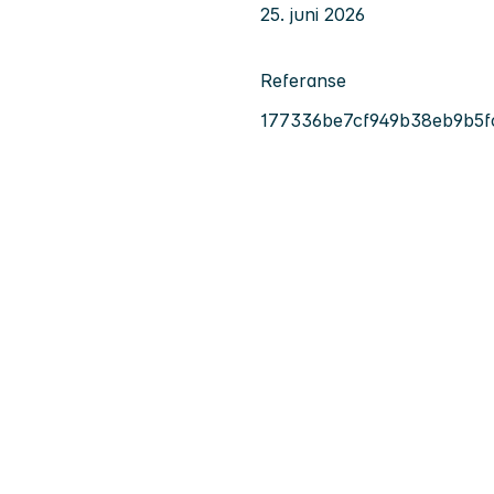
25. juni 2026
Referanse
177336be7cf949b38eb9b5