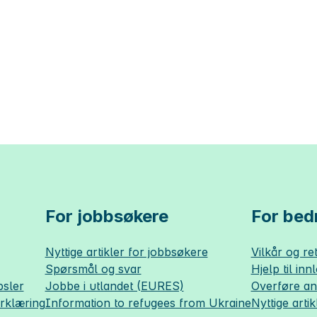
For jobbsøkere
For bedr
Nyttige artikler for jobbsøkere
Vilkår og ret
Spørsmål og svar
Hjelp til inn
sler
Jobbe i utlandet (EURES)
Overføre a
erklæring
Information to refugees from Ukraine
Nyttige artik