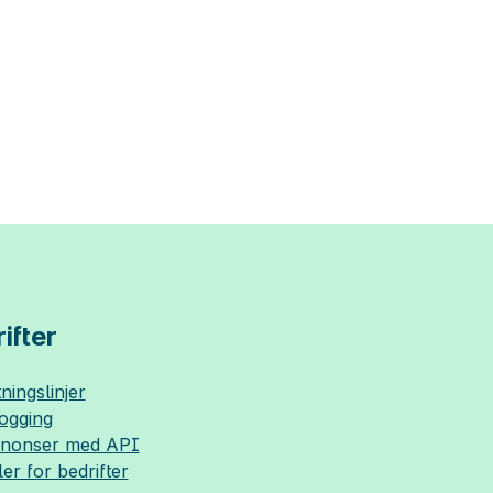
ifter
ningslinjer
logging
nnonser med API
ler for bedrifter