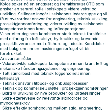
Kolos søker nå en engasjert og fremtidsrettet CTO som
ønsker en sentral rolle i selskapets videre vekst og
utvikling. Stillingen inngår i selskapets ledergruppe og vil
få et overordnet ansvar for engineering, teknisk utvikling,
prosjektgjennomføring og videreutvikling av selskapets
kompetanse innen kran- og løfteoperasjoner.
Vi ser etter deg som kombinerer sterk teknisk forståelse
med erfaring fra løfteutstyr, hydraulikk og krevende
prosjektleveranser mot offshore og industri. Kandidater
med bakgrunn innen maskiningeniørfaget vil bli
foretrukket.
Ansvarsområder
· Videreutvikle selskapets kompetanse innen kran, løft og
mekaniske håndteringssystemer og engineering.
· Tett samarbeid med teknisk fagpersonell innen
løfteutstyr
· Teknisk ansvar i tilbuds- og anbudsprosesser
· Teknisk og kommersiell støtte i prosjektgjennomføringer
· Bidra til utvikling av nye produkter og løfteløsninger
· Sikre etterlevelse av relevante standarder og
myndighetskrav
· Sikre effektiv samhandling mellom salg, engineering,