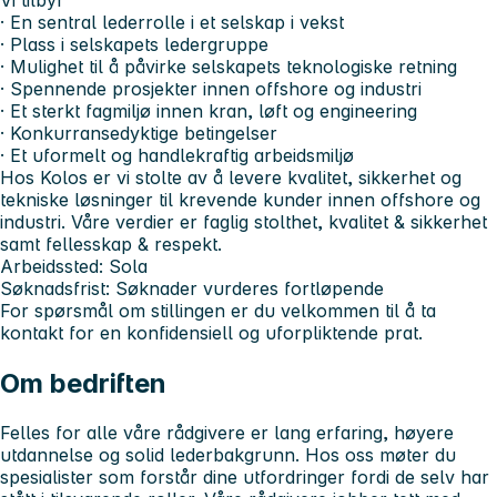
· En sentral lederrolle i et selskap i vekst
· Plass i selskapets ledergruppe
· Mulighet til å påvirke selskapets teknologiske retning
· Spennende prosjekter innen offshore og industri
· Et sterkt fagmiljø innen kran, løft og engineering
· Konkurransedyktige betingelser
· Et uformelt og handlekraftig arbeidsmiljø
Hos Kolos er vi stolte av å levere kvalitet, sikkerhet og
tekniske løsninger til krevende kunder innen offshore og
industri. Våre verdier er faglig stolthet, kvalitet & sikkerhet
samt fellesskap & respekt.
Arbeidssted:
Sola
Søknadsfrist:
Søknader vurderes fortløpende
For spørsmål om stillingen er du velkommen til å ta
kontakt for en konfidensiell og uforpliktende prat.
Om bedriften
Felles for alle våre rådgivere er lang erfaring, høyere
utdannelse og solid lederbakgrunn. Hos oss møter du
spesialister som forstår dine utfordringer fordi de selv har