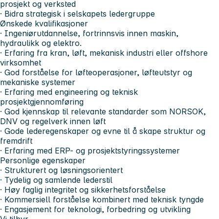
prosjekt og verksted
· Bidra strategisk i selskapets ledergruppe
Ønskede kvalifikasjoner
· Ingeniørutdannelse, fortrinnsvis innen maskin,
hydraulikk og elektro.
· Erfaring fra kran, løft, mekanisk industri eller offshore
virksomhet
· God forståelse for løfteoperasjoner, løfteutstyr og
mekaniske systemer
· Erfaring med engineering og teknisk
prosjektgjennomføring
· God kjennskap til relevante standarder som NORSOK,
DNV og regelverk innen løft
· Gode lederegenskaper og evne til å skape struktur og
fremdrift
· Erfaring med ERP- og prosjektstyringssystemer
Personlige egenskaper
· Strukturert og løsningsorientert
· Tydelig og samlende lederstil
· Høy faglig integritet og sikkerhetsforståelse
· Kommersiell forståelse kombinert med teknisk tyngde
· Engasjement for teknologi, forbedring og utvikling
Vi tilbyr