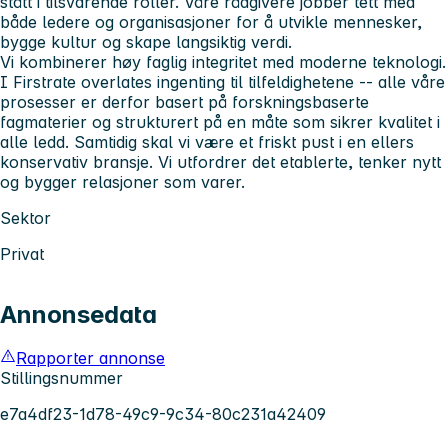
stått i tilsvarende roller. Våre rådgivere jobber tett med
både ledere og organisasjoner for å utvikle mennesker,
bygge kultur og skape langsiktig verdi.
Vi kombinerer høy faglig integritet med moderne teknologi.
I Firstrate overlates ingenting til tilfeldighetene -- alle våre
prosesser er derfor basert på forskningsbaserte
fagmaterier og strukturert på en måte som sikrer kvalitet i
alle ledd. Samtidig skal vi være et friskt pust i en ellers
konservativ bransje. Vi utfordrer det etablerte, tenker nytt
og bygger relasjoner som varer.
Sektor
Privat
Annonsedata
Rapporter annonse
Stillingsnummer
e7a4df23-1d78-49c9-9c34-80c231a42409