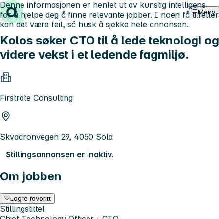
Denne informasjonen er hentet ut av kunstig intelligens
Hopp til innhold
Meny
for å hjelpe deg å finne relevante jobber. I noen få tilfeller
kan det være feil, så husk å sjekke hele annonsen.
Kolos søker CTO til å lede teknologi og
videre vekst i et ledende fagmiljø.
Firstrate Consulting
Skvadronvegen 29, 4050 Sola
Stillingsannonsen er inaktiv.
Om jobben
Lagre favoritt
Stillingstittel
Chief Technology Officer - CTO