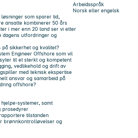
Arbeidsspråk
Norsk eller engelsk
 løsninger som sparer tid,
re ansatte kombinerer 50 års
r i mer enn 20 land ser vi etter
 dagens utfordringer og
på sikkerhet og kvalitet?
stem Engineer Offshore
som vil
yter til et sterkt og kompetent
ging, vedlikehold og drift av
gspiller med teknisk ekspertise
nelt ansvar og samarbeid på
dring offshore?
 hjelpe-systemer, samt
g prosedyrer
 rapportere tilstanden
r brønnkontrolløvelser og