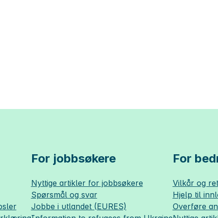
For jobbsøkere
For bedr
Nyttige artikler for jobbsøkere
Vilkår og ret
Spørsmål og svar
Hjelp til inn
sler
Jobbe i utlandet (EURES)
Overføre a
erklæring
Information to refugees from Ukraine
Nyttige artik