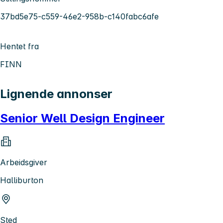
37bd5e75-c559-46e2-958b-c140fabc6afe
Hentet fra
FINN
Lignende annonser
Senior Well Design Engineer
Arbeidsgiver
Halliburton
Sted