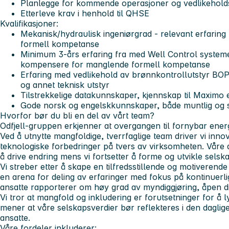
Planlegge for kommende operasjoner og vedlikehold
Etterleve krav i henhold til QHSE
Kvalifikasjoner:
Mekanisk/hydraulisk ingeniørgrad - relevant erfari
formell kompetanse
Minimum 3-års erfaring fra med Well Control systeme
kompensere for manglende formell kompetanse
Erfaring med vedlikehold av brønnkontrollutstyr BOP,
og annet teknisk utstyr
Tilstrekkelige datakunnskaper, kjennskap til Maximo 
Gode norsk og engelskkunnskaper, både muntlig og sk
Hvorfor bør du bli en del av vårt team?
Odfjell-gruppen erkjenner at overgangen til fornybar ener
Ved å utnytte mangfoldige, tverrfaglige team driver vi inn
teknologiske forbedringer på tvers av virksomheten. Våre an
å drive endring mens vi fortsetter å forme og utvikle selska
Vi streber etter å skape en tilfredsstillende og motiverend
en arena for deling av erfaringer med fokus på kontinuerlig
ansatte rapporterer om høy grad av myndiggjøring, åpen dial
Vi tror at mangfold og inkludering er forutsetninger for å l
mener at våre selskapsverdier bør reflekteres i den daglige
ansatte.
Våre fordeler inkluderer: