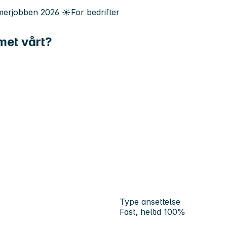
erjobben
2026
☀️
For bedrifter
met vårt?
Type ansettelse
Fast, heltid 100%