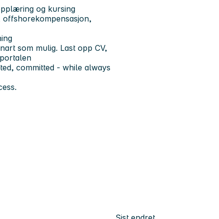
 opplæring og kursing
, offshorekompensasjon,
ning
snart som mulig. Last opp CV,
sportalen
nted, committed - while always
cess.
Sist endret