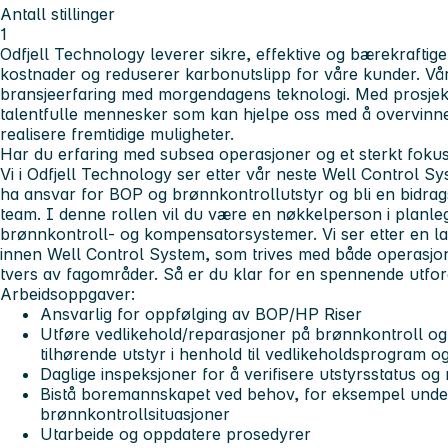
Antall stillinger
1
Odfjell Technology leverer sikre, effektive og bærekraftige
kostnader og reduserer karbonutslipp for våre kunder. Vå
bransjeerfaring med morgendagens teknologi. Med prosjekte
talentfulle mennesker som kan hjelpe oss med å overvinne
realisere fremtidige muligheter.
Har du erfaring med subsea operasjoner og et sterkt fokus 
Vi i
Odfjell Technology
ser etter vår neste
Well Control Sy
ha ansvar for BOP og brønnkontrollutstyr og bli en bidrags
team. I denne rollen vil du være en nøkkelperson i planleg
brønnkontroll- og kompensatorsystemer. Vi ser etter en la
innen Well Control System, som trives med både operasjo
tvers av fagområder. Så er du klar for en spennende utfor
Arbeidsoppgaver:
Ansvarlig for oppfølging av BOP/HP Riser
Utføre vedlikehold/reparasjoner på brønnkontroll og
tilhørende utstyr i henhold til vedlikeholdsprogram o
Daglige inspeksjoner for å verifisere utstyrsstatus og
Bistå boremannskapet ved behov, for eksempel unde
brønnkontrollsituasjoner
Utarbeide og oppdatere prosedyrer