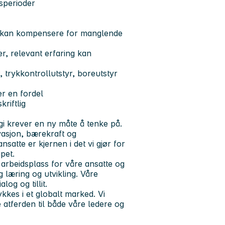
sperioder
ng kan kompensere for manglende
r, relevant erfaring kan
 trykkontrollutstyr, boreutstyr
er en fordel
riftlig
gi krever en ny måte å tenke på.
ovasjon, bærekraft og
satte er kjernen i det vi gjør for
pet.
e arbeidsplass for våre ansatte og
 læring og utvikling. Våre
og og tillit.
ykkes i et globalt marked. Vi
 atferden til både våre ledere og