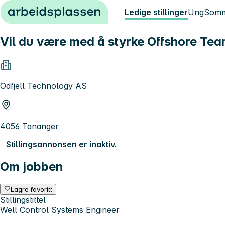
Hopp til innhold
Ledige stillinger
Ung
Somm
Vil du være med å styrke Offshore Tea
Odfjell Technology AS
4056 Tananger
Stillingsannonsen er inaktiv.
Om jobben
Lagre favoritt
Stillingstittel
Well Control Systems Engineer