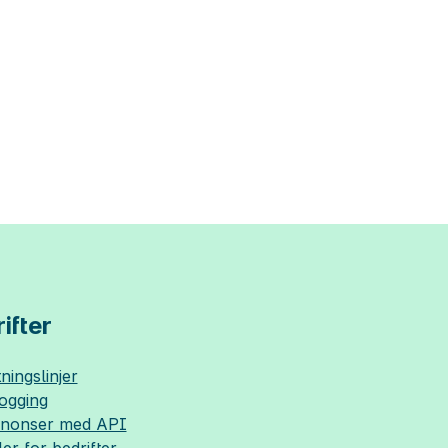
ifter
ningslinjer
logging
nnonser med API
ler for bedrifter