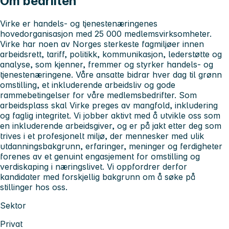
Om bedriften
Virke er handels- og tjenestenæringenes
hovedorganisasjon med 25 000 medlemsvirksomheter.
Virke har noen av Norges sterkeste fagmiljøer innen
arbeidsrett, tariff, politikk, kommunikasjon, lederstøtte og
analyse, som kjenner, fremmer og styrker handels- og
tjenestenæringene. Våre ansatte bidrar hver dag til grønn
omstilling, et inkluderende arbeidsliv og gode
rammebetingelser for våre medlemsbedrifter. Som
arbeidsplass skal Virke preges av mangfold, inkludering
og faglig integritet. Vi jobber aktivt med å utvikle oss som
en inkluderende arbeidsgiver, og er på jakt etter deg som
trives i et profesjonelt miljø, der mennesker med ulik
utdanningsbakgrunn, erfaringer, meninger og ferdigheter
forenes av et genuint engasjement for omstilling og
verdiskaping i næringslivet. Vi oppfordrer derfor
kandidater med forskjellig bakgrunn om å søke på
stillinger hos oss.
Sektor
Privat