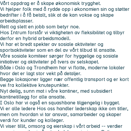
Vårt oppdrag er å skape økonomisk trygghet.
Vi hjelper folk med å rydde opp i økonomien sin og støtter
bedrifter i å få betalt, slik at de kan vokse og skape
arbeidsplasser.
Rett og slett en jobb som betyr noe.
Hos Intrum forstår vi viktigheten av fleksibilitet og tilbyr
derfor en hybrid arbeidsmodell.
Vi har et bredt spekter av sosiale aktiviteter og
sportsaktiviteter som en del av vårt tilbud til ansatte.
Våre sosiale komiteer sørger for hyggelige og sosiale
initiativer og aktiviteter på tvers av selskapet.
Både i Oslo og Trondheim har vi flotte, moderne lokaler
hvor det er lagt stor vekt på detaljer.
Begge lokasjoner ligger nær offentlig transport og er kort
vei fra kollektive knutepunkter.
Nyt deilig, sunn mat i våre kantiner, med subsidiert
kantinetillegg for alle ansatte.
I Oslo har vi også en squashbane tilgjengelig i bygget.
Vi er alle ledere Hos oss handler lederskap ikke om titler,
men om hvordan vi tar ansvar, samarbeider og skaper
verdi for kunder og kolleger.
Vi viser tillit, omsorg og eierskap i vårt arbeid -- verdier