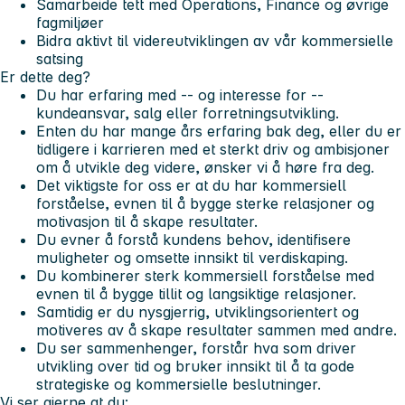
Samarbeide tett med Operations, Finance og øvrige
fagmiljøer
Bidra aktivt til videreutviklingen av vår kommersielle
satsing
Er dette deg?
Du har erfaring med -- og interesse for --
kundeansvar, salg eller forretningsutvikling.
Enten du har mange års erfaring bak deg, eller du er
tidligere i karrieren med et sterkt driv og ambisjoner
om å utvikle deg videre, ønsker vi å høre fra deg.
Det viktigste for oss er at du har kommersiell
forståelse, evnen til å bygge sterke relasjoner og
motivasjon til å skape resultater.
Du evner å forstå kundens behov, identifisere
muligheter og omsette innsikt til verdiskaping.
Du kombinerer sterk kommersiell forståelse med
evnen til å bygge tillit og langsiktige relasjoner.
Samtidig er du nysgjerrig, utviklingsorientert og
motiveres av å skape resultater sammen med andre.
Du ser sammenhenger, forstår hva som driver
utvikling over tid og bruker innsikt til å ta gode
strategiske og kommersielle beslutninger.
Vi ser gjerne at du: