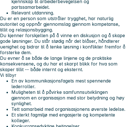
kjennskap til arbeiderbevegelsen og
partssamarbeidet.
Relevant utdanning.
Du er en person som utstråler trygghet, har naturlig
autoritet og oppnår gjennomslag gjennom kompetanse,
tillit og relasjonsbygging.
Du kjenner forskjellen på å vinne en diskusjon og å skape
gode løsninger. Du står stødig når det blåser, håndterer
uenighet og bidrar til å tenke løsning i konflikter fremfor å
forsterke dem.
Du evner å se både de lange linjene og de praktiske
konsekvensene, og du har et skarpt blikk for hva som
skaper tillit -- både internt og eksternt.
Vi tilbyr
En av kommunikasjonsfagets mest spennende
lederroller.
Muligheten til å påvirke samfunnsutviklingen
gjennom en organisasjon med stor betydning og høy
synlighet.
Tett samarbeid med organisasjonens øverste ledelse.
Et sterkt fagmiljø med engasjerte og kompetente
kolleger.
Konkurransedyktige betingelser.