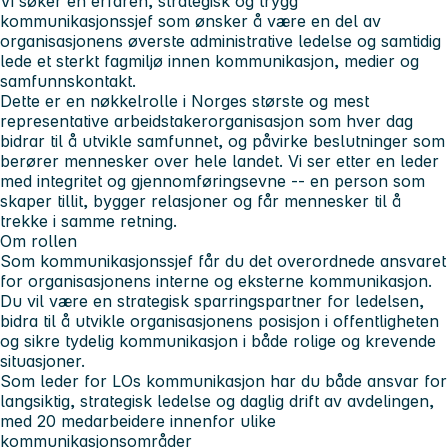
Vi søker en erfaren, strategisk og trygg
kommunikasjonssjef som ønsker å være en del av
organisasjonens øverste administrative ledelse og samtidig
lede et sterkt fagmiljø innen kommunikasjon, medier og
samfunnskontakt.
Dette er en nøkkelrolle i Norges største og mest
representative arbeidstakerorganisasjon som hver dag
bidrar til å utvikle samfunnet, og påvirke beslutninger som
berører mennesker over hele landet. Vi ser etter en leder
med integritet og gjennomføringsevne -- en person som
skaper tillit, bygger relasjoner og får mennesker til å
trekke i samme retning.
Om rollen
Som kommunikasjonssjef får du det overordnede ansvaret
for organisasjonens interne og eksterne kommunikasjon.
Du vil være en strategisk sparringspartner for ledelsen,
bidra til å utvikle organisasjonens posisjon i offentligheten
og sikre tydelig kommunikasjon i både rolige og krevende
situasjoner.
Som leder for LOs kommunikasjon har du både ansvar for
langsiktig, strategisk ledelse og daglig drift av avdelingen,
med 20 medarbeidere innenfor ulike
kommunikasjonsområder