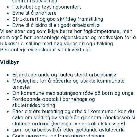
samfunnsutviklinga
Fleksibel og løysingsorientert
Evne til å prioritere
Strukturert og god skriftleg framstilling
Evne til å bidra til eit godt arbeidsmiljø
Vi ser etter deg som ikkje berre har fagkompetanse, men
som også har personlege eigenskapar og motivasjon for å
lukkast i ei stilling med høg variasjon og utvikling.
Personlege eigenskapar vil bli vektlagt.
Vi tilbyr
Eit inkluderande og fagleg sterkt arbeidsmiljø
Moglegheit for å påverke og utvikle kommunale
tenester
Ein kommune med satsingsområde på barn og unge
Fortløpande opptak i barnehage og
skulefritidsordning
Etter eitt års busetting og arbeid i kommunen kan du
søke om sletting av studielån gjennom Lånekassen si
statlege ordning (Fyresdal = sentralitetsklasse 6)
Løn- og arbeidsvilkår etter gjeldande avtaleverk
Gode pensjons- og forsikringsordningar