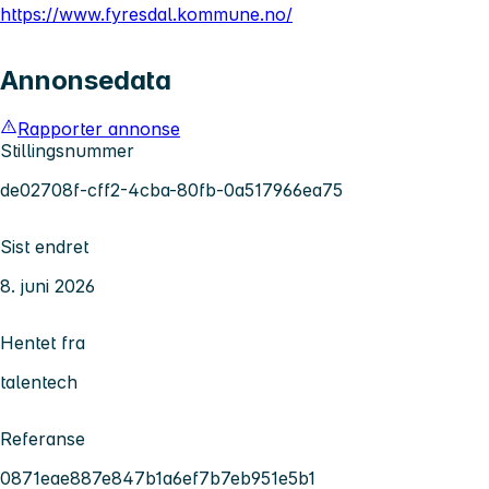
https://www.fyresdal.kommune.no/
Annonsedata
Rapporter annonse
Stillingsnummer
de02708f-cff2-4cba-80fb-0a517966ea75
Sist endret
8. juni 2026
Hentet fra
talentech
Referanse
0871eae887e847b1a6ef7b7eb951e5b1