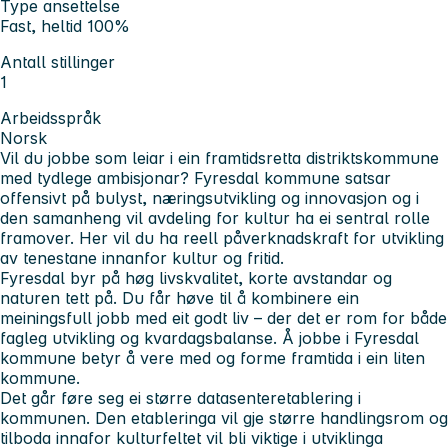
Type ansettelse
Fast, heltid 100%
Antall stillinger
1
Arbeidsspråk
Norsk
Vil du jobbe som leiar i ein framtidsretta distriktskommune
med tydlege ambisjonar? Fyresdal kommune satsar
offensivt på bulyst, næringsutvikling og innovasjon og i
den samanheng vil avdeling for kultur ha ei sentral rolle
framover. Her vil du ha reell påverknadskraft for utvikling
av tenestane innanfor kultur og fritid.
Fyresdal byr på høg livskvalitet, korte avstandar og
naturen tett på. Du får høve til å kombinere ein
meiningsfull jobb med eit godt liv – der det er rom for både
fagleg utvikling og kvardagsbalanse. Å jobbe i Fyresdal
kommune betyr å vere med og forme framtida i ein liten
kommune.
Det går føre seg ei større datasenteretablering i
kommunen. Den etableringa vil gje større handlingsrom og
tilboda innafor kulturfeltet vil bli viktige i utviklinga