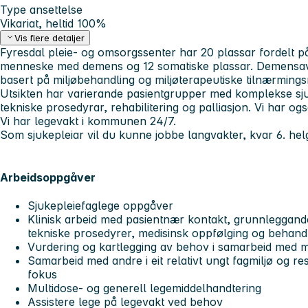
Type ansettelse
Vikariat, heltid 100%
Vis flere detaljer
Fyresdal pleie- og omsorgssenter har 20 plassar fordelt på
menneske med demens og 12 somatiske plassar. Demensav
basert på miljøbehandling og miljøterapeutiske tilnærming
Utsikten har varierande pasientgrupper med komplekse sju
tekniske prosedyrar, rehabilitering og palliasjon. Vi har o
Vi har legevakt i kommunen 24/7.
Som sjukepleiar vil du kunne jobbe langvakter, kvar 6. helg
Arbeidsoppgåver
Sjukepleiefaglege oppgåver
Klinisk arbeid med pasientnær kontakt, grunnleggande
tekniske prosedyrer, medisinsk oppfølging og behand
Vurdering og kartlegging av behov i samarbeid med 
Samarbeid med andre i eit relativt ungt fagmiljø og r
fokus
Multidose- og generell legemiddelhandtering
Assistere lege på legevakt ved behov