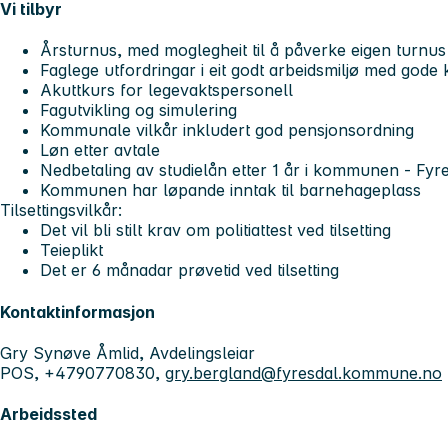
Vi tilbyr
Årsturnus, med moglegheit til å påverke eigen turnus
Faglege utfordringar i eit godt arbeidsmiljø med gode 
Akuttkurs for legevaktspersonell
Fagutvikling og simulering
Kommunale vilkår inkludert god pensjonsordning
Løn etter avtale
Nedbetaling av studielån etter 1 år i kommunen - Fyres
Kommunen har løpande inntak til barnehageplass
Tilsettingsvilkår:
Det vil bli stilt krav om politiattest ved tilsetting
Teieplikt
Det er 6 månadar prøvetid ved tilsetting
Kontaktinformasjon
Gry Synøve Åmlid, Avdelingsleiar
POS, +4790770830,
gry.bergland@fyresdal.kommune.no
Arbeidssted