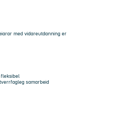
eiarar med vidareutdanning er
 fleksibel
l tverrfagleg samarbeid