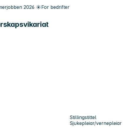
erjobben
2026
☀️
For bedrifter
rskapsvikariat
Stillingstittel
Sjukepleiar/vernepleiar