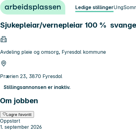
Hopp til innhold
Ledige stillinger
Ung
Somm
Sjukepleiar/vernepleiar 100 % svange
Avdeling pleie og omsorg, Fyresdal kommune
Prærien 23, 3870 Fyresdal
Stillingsannonsen er inaktiv.
Om jobben
Lagre favoritt
Oppstart
1. september 2026