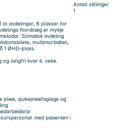
Antall stillinger
1
 to avdelingar, 8 plassar for
delinga Nordstøg er mykje
smetodar. Somatisk avdeling
kdomsbilete, multimorbiditet,
gså 1 ØHD-plass.
 og langfri kvar 6. veke.
 pleie, sjukepleiefaglege og
ling
medarbeidarar
essurspersonar med pasienten i