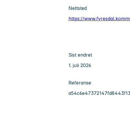
Nettsted
https://www.fyresdal.komm
Sist endret
1. juli 2026
Referanse
a54c6e47372147fd8443f1