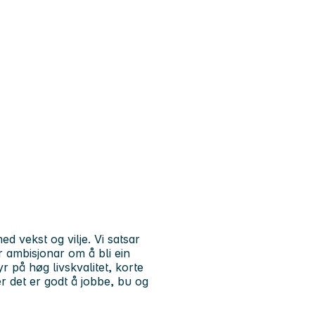
 med
vekst og vilje
. Vi satsar
r ambisjonar om å bli ein
r på høg livskvalitet, korte
r det er godt å jobbe, bu og