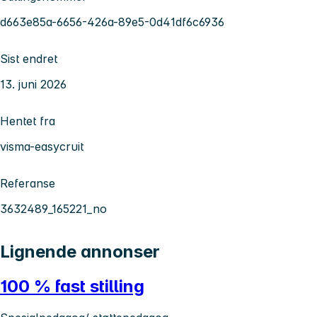
d663e85a-6656-426a-89e5-0d41df6c6936
Sist endret
13. juni 2026
Hentet fra
visma-easycruit
Referanse
3632489_165221_no
Lignende annonser
100 % fast stilling