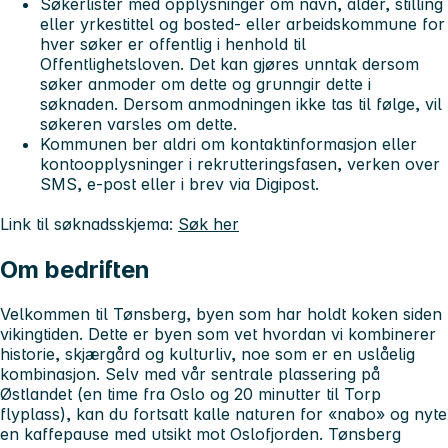
Søkerlister med opplysninger om navn, alder, stilling
eller yrkestittel og bosted- eller arbeidskommune for
hver søker er offentlig i henhold til
Offentlighetsloven. Det kan gjøres unntak dersom
søker anmoder om dette og grunngir dette i
søknaden. Dersom anmodningen ikke tas til følge, vil
søkeren varsles om dette.
Kommunen ber aldri om kontaktinformasjon eller
kontoopplysninger i rekrutteringsfasen, verken over
SMS, e-post eller i brev via Digipost.
Link til søknadsskjema:
Søk her
Om bedriften
Velkommen til Tønsberg, byen som har holdt koken siden
vikingtiden. Dette er byen som vet hvordan vi kombinerer
historie, skjærgård og kulturliv, noe som er en uslåelig
kombinasjon. Selv med vår sentrale plassering på
Østlandet (en time fra Oslo og 20 minutter til Torp
flyplass), kan du fortsatt kalle naturen for «nabo» og nyte
en kaffepause med utsikt mot Oslofjorden. Tønsberg