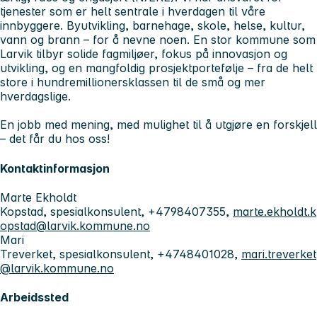
tjenester som er helt sentrale i hverdagen til våre
innbyggere. Byutvikling, barnehage, skole, helse, kultur,
vann og brann – for å nevne noen. En stor kommune som
Larvik tilbyr solide fagmiljøer, fokus på innovasjon og
utvikling, og en mangfoldig prosjektportefølje – fra de helt
store i hundremillionersklassen til de små og mer
hverdagslige.
En jobb med mening, med mulighet til å utgjøre en forskjell
– det får du hos oss!
Kontaktinformasjon
Marte Ekholdt
Kopstad, spesialkonsulent, +4798407355,
marte.ekholdt.k
opstad@larvik.kommune.no
Mari
Treverket, spesialkonsulent, +4748401028,
mari.treverket
@larvik.kommune.no
Arbeidssted