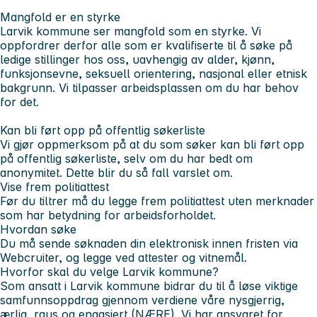
Mangfold er en styrke
Larvik kommune ser mangfold som en styrke. Vi
oppfordrer derfor alle som er kvalifiserte til å søke på
ledige stillinger hos oss, uavhengig av alder, kjønn,
funksjonsevne, seksuell orientering, nasjonal eller etnisk
bakgrunn. Vi tilpasser arbeidsplassen om du har behov
for det.
Kan bli ført opp på offentlig søkerliste
Vi gjør oppmerksom på at du som søker kan bli ført opp
på offentlig søkerliste, selv om du har bedt om
anonymitet. Dette blir du så fall varslet om.
Vise frem politiattest
Før du tiltrer må du legge frem politiattest uten merknader
som har betydning for arbeidsforholdet.
Hvordan søke
Du må sende søknaden din elektronisk innen fristen via
Webcruiter, og legge ved attester og vitnemål.
Hvorfor skal du velge Larvik kommune?
Som ansatt i Larvik kommune bidrar du til å løse viktige
samfunnsoppdrag gjennom verdiene våre nysgjerrig,
ærlig, raus og engasjert (NÆRE). Vi har ansvaret for