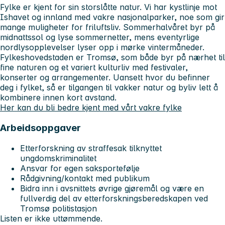
Fylke er kjent for sin storslåtte natur. Vi har kystlinje mot
Ishavet og innland med vakre nasjonalparker, noe som gir
mange muligheter for friluftsliv. Sommerhalvåret byr på
midnattssol og lyse sommernetter, mens eventyrlige
nordlysopplevelser lyser opp i mørke vintermåneder.
Fylkeshovedstaden er Tromsø, som både byr på nærhet til
fine naturen og et variert kulturliv med festivaler,
konserter og arrangementer. Uansett hvor du befinner
deg i fylket, så er tilgangen til vakker natur og byliv lett å
kombinere innen kort avstand.
Her kan du bli bedre kjent med vårt vakre fylke
Arbeidsoppgaver
Etterforskning av straffesak tilknyttet
ungdomskriminalitet
Ansvar for egen saksportefølje
Rådgivning/kontakt med publikum
Bidra inn i avsnittets øvrige gjøremål og være en
fullverdig del av etterforskningsberedskapen ved
Tromsø politistasjon
Listen er ikke uttømmende.