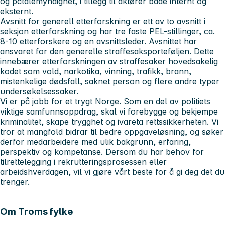
og påtalemyndighet, i tillegg til aktører både internt og
eksternt.
Avsnitt for generell etterforskning er ett av to avsnitt i
seksjon etterforskning og har tre faste PEL-stillinger, ca.
8-10 etterforskere og en avsnittsleder. Avsnittet har
ansvaret for den generelle straffesaksporteføljen. Dette
innebærer etterforskningen av straffesaker hovedsakelig
kodet som vold, narkotika, vinning, trafikk, brann,
mistenkelige dødsfall, saknet person og flere andre typer
undersøkelsessaker.
Vi er på jobb for et trygt Norge. Som en del av politiets
viktige samfunnsoppdrag, skal vi forebygge og bekjempe
kriminalitet, skape trygghet og ivareta rettssikkerheten. Vi
tror at mangfold bidrar til bedre oppgaveløsning, og søker
derfor medarbeidere med ulik bakgrunn, erfaring,
perspektiv og kompetanse. Dersom du har behov for
tilrettelegging i rekrutteringsprosessen eller
arbeidshverdagen, vil vi gjøre vårt beste for å gi deg det du
trenger.
Om Troms fylke