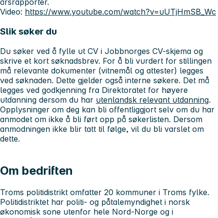
årsrapporter.
Video:
https://www.youtube.com/watch?v=uUTjHmSB_Wc
Slik søker du
Du søker ved å fylle ut CV i Jobbnorges CV-skjema og
skrive et kort søknadsbrev. For å bli vurdert for stillingen
må relevante dokumenter (vitnemål og attester) legges
ved søknaden. Dette gjelder også interne søkere. Det må
legges ved godkjenning fra Direktoratet for høyere
utdanning dersom du har
utenlandsk relevant utdanning
.
Opplysninger om deg kan bli offentliggjort selv om du har
anmodet om ikke å bli ført opp på søkerlisten. Dersom
anmodningen ikke blir tatt til følge, vil du bli varslet om
dette.
Om bedriften
Troms politidistrikt omfatter 20 kommuner i Troms fylke.
Politidistriktet har politi- og påtalemyndighet i norsk
økonomisk sone utenfor hele Nord-Norge og i