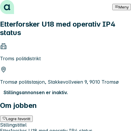
Hopp til innhold
Meny
Etterforsker U18 med operativ IP4
status
Troms politidistrikt
Tromsø politistasjon, Stakkevollveien 9, 9010 Tromsø
Stillingsannonsen er inaktiv.
Om jobben
Lagre favoritt
Stillingstittel
Etterforsker U18 med operativ IP4 status