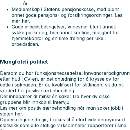
år
Medlemskap i Statens pensjonskasse, med blant
annet gode pensjons- og forsikringsordninger. Les
mer
her
.
Gode arbeidsbetingelser, vi nevner blant annet:
sykkelparkering, bemannet kantine, mulighet for
hjemmekontor og en time trening per uke i
arbeidstiden.
Mangfold i politiet
Dersom du har funksjonsnedsettelse, innvandrerbakgrunn
eller hull i CV-en, er det anledning for å krysse av for
dette i søknaden. Er du kvalifisert for stillingen, vil du bli
vurdert for positiv særbehandling.
Det innebærer at minst én søker fra hver av disse
gruppene blir innkalt til intervju.
Les mer om positiv særbehandling når man søker jobb i
staten
her
.
Opplysningene du gir, brukes til å utarbeide anonymisert
statistikk som alle statlige virksomheter rapporterer i sine