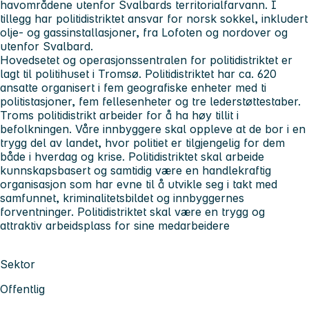
havområdene utenfor Svalbards territorialfarvann. I
tillegg har politidistriktet ansvar for norsk sokkel, inkludert
olje- og gassinstallasjoner, fra Lofoten og nordover og
utenfor Svalbard.
Hovedsetet og operasjonssentralen for politidistriktet er
lagt til politihuset i Tromsø. Politidistriktet har ca. 620
ansatte organisert i fem geografiske enheter med ti
politistasjoner, fem fellesenheter og tre lederstøttestaber.
Troms politidistrikt arbeider for å ha høy tillit i
befolkningen. Våre innbyggere skal oppleve at de bor i en
trygg del av landet, hvor politiet er tilgjengelig for dem
både i hverdag og krise. Politidistriktet skal arbeide
kunnskapsbasert og samtidig være en handlekraftig
organisasjon som har evne til å utvikle seg i takt med
samfunnet, kriminalitetsbildet og innbyggernes
forventninger. Politidistriktet skal være en trygg og
attraktiv arbeidsplass for sine medarbeidere
Sektor
Offentlig