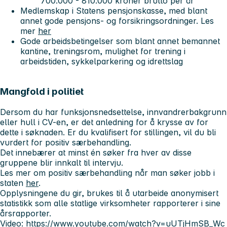
700.000 - 810.000
kroner brutto per år
Medlemskap i Statens pensjonskasse, med blant
annet gode pensjons- og forsikringsordninger. Les
mer
her
Gode arbeidsbetingelser som blant annet bemannet
kantine, treningsrom, mulighet for trening i
arbeidstiden, sykkelparkering og idrettslag
Mangfold i politiet
Dersom du har funksjonsnedsettelse, innvandrerbakgrunn
eller hull i CV-en, er det anledning for å krysse av for
dette i søknaden. Er du kvalifisert for stillingen, vil du bli
vurdert for positiv særbehandling.
Det innebærer at minst én søker fra hver av disse
gruppene blir innkalt til intervju.
Les mer om positiv særbehandling når man søker jobb i
staten
her
.
Opplysningene du gir, brukes til å utarbeide anonymisert
statistikk som alle statlige virksomheter rapporterer i sine
årsrapporter.
Video:
https://www.youtube.com/watch?v=uUTjHmSB_Wc