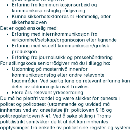
Erfaring fra kommunikasjonsarbeid og
kommunikasjonsfaglig rådgivning
Kunne sikkerhetsklareres til Hemmelig, etter
sikkerhetsloven
Det er også ønskelig med:
Erfaring med internkommunikasjon fra
virksomhet/selskap/organisasjon eller lignende
Erfaring med visuell kommunikasjon/grafisk
produksjon
Erfaring fra journalistikk og pressehåndtering
For stillingskode seniorrådgiver må du i tillegg ha:
Utdanning på masternivå innenfor
kommunikasjonsfag eller andre relevante
fagområder. Ved særlig lang og relevant erfaring kan
deler av utdanningskravet fravikes
Flere års relevant yrkeserfaring
Du må ha plettfri vandel og være skikket for tjeneste i
politiet og politiattest (uttømmende og utvidet) må
innhentes ved ev. ansettelse jfr. politiloven § 18 og
politiregisterloven § 41. Ved å søke stilling i Troms
politidistrikt samtykker du til at det kan innhentes
opplysninger fra enkelte av politiet sine register og system