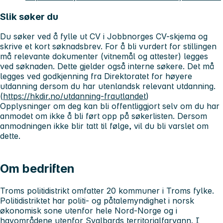
Slik søker du
Du søker ved å fylle ut CV i Jobbnorges CV-skjema og
skrive et kort søknadsbrev. For å bli vurdert for stillingen
må relevante dokumenter (vitnemål og attester) legges
ved søknaden. Dette gjelder også interne søkere. Det må
legges ved godkjenning fra Direktoratet for høyere
utdanning dersom du har utenlandsk relevant utdanning.
(
https://hkdir.no/utdanning-frautlandet
)
Opplysninger om deg kan bli offentliggjort selv om du har
anmodet om ikke å bli ført opp på søkerlisten. Dersom
anmodningen ikke blir tatt til følge, vil du bli varslet om
dette.
Om bedriften
Troms politidistrikt omfatter 20 kommuner i Troms fylke.
Politidistriktet har politi- og påtalemyndighet i norsk
økonomisk sone utenfor hele Nord-Norge og i
havområdene utenfor Svalbards territorialfarvann. I