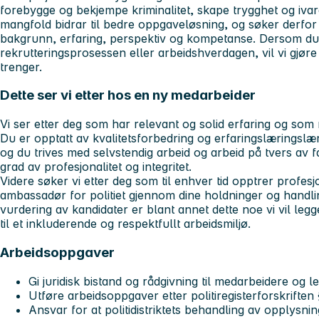
forebygge og bekjempe kriminalitet, skape trygghet og ivare
mangfold bidrar til bedre oppgaveløsning, og søker derfo
bakgrunn, erfaring, perspektiv og kompetanse. Dersom du h
rekrutteringsprosessen eller arbeidshverdagen, vil vi gjøre 
trenger.
Dette ser vi etter hos en ny medarbeider
Vi ser etter deg som har relevant og solid erfaring og som 
Du er opptatt av kvalitetsforbedring og erfaringslæringsl
og du trives med selvstendig arbeid og arbeid på tvers av 
grad av profesjonalitet og integritet.
Videre søker vi etter deg som til enhver tid opptrer profe
ambassadør for politiet gjennom dine holdninger og handling
vurdering av kandidater er blant annet dette noe vi vil legg
til et inkluderende og respektfullt arbeidsmiljø.
Arbeidsoppgaver
Gi juridisk bistand og rådgivning til medarbeidere og l
Utføre arbeidsoppgaver etter politiregisterforskriften
Ansvar for at politidistriktets behandling av opplysn