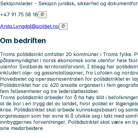
Seksjonsleder - Seksjon juridisk, sikkerhet og dokumentfor
+47 91 75 58 18
Anita.Lyngdal@politiet.no
Om bedriften
Troms politidistrikt omfatter 20 kommuner i Troms fylke. Poli
påtalemyndighet i norsk økonomisk sone utenfor hele No
utenfor Svalbards territorialfarvann. I tillegg har politidist
inkludert olje- og gassinstallasjoner, fra Lofoten og nordo
Hovedsetet og operasjonssentralen for politidistriktet er lagt
Politidistriktet har ca. 620 ansatte organisert i fem geografi
fem fellesenheter og tre lederstøttestaber.
Troms politidistrikt arbeider for å ha høy tillit i befolknin
at de bor i en trygg del av landet, hvor politiet er tilgjeng
krise. Politidistriktet skal arbeide kunnskapsbasert og samt
organisasjon som har evne til å utvikle seg i takt med samfu
innbyggernes forventninger. Politidistriktet skal være en tr
sine medarbeidere