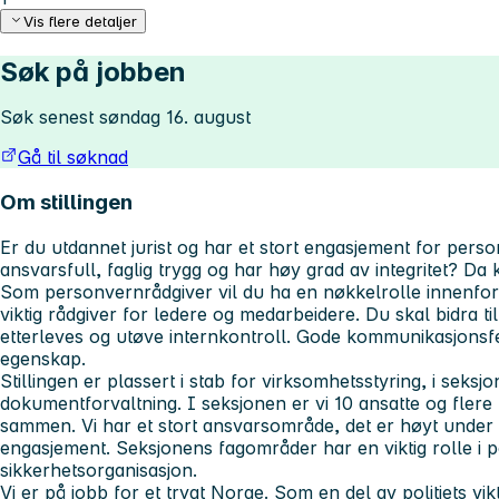
Vis flere detaljer
Søk på jobben
Søk senest søndag 16. august
Gå til søknad
Om stillingen
Er du utdannet jurist og har et stort engasjement for pers
ansvarsfull, faglig trygg og har høy grad av integritet? Da 
Som personvernrådgiver vil du ha en nøkkelrolle innenfor
viktig rådgiver for ledere og medarbeidere. Du skal bidra t
etterleves og utøve internkontroll. Gode kommunikasjonsfer
egenskap.
Stillingen er plassert i stab for virksomhetsstyring, i seksjo
dokumentforvaltning. I seksjonen er vi 10 ansatte og flere
sammen. Vi har et stort ansvarsområde, det er høyt under t
engasjement. Seksjonens fagområder har en viktig rolle i pol
sikkerhetsorganisasjon.
Vi er på jobb for et trygt Norge. Som en del av politiets v