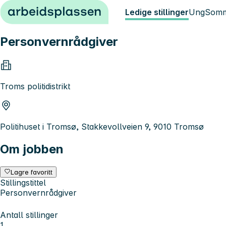
Hopp til innhold
Ledige stillinger
Ung
Somm
Personvernrådgiver
Troms politidistrikt
Politihuset i Tromsø, Stakkevollveien 9, 9010 Tromsø
Om jobben
Lagre favoritt
Stillingstittel
Personvernrådgiver
Antall stillinger
1