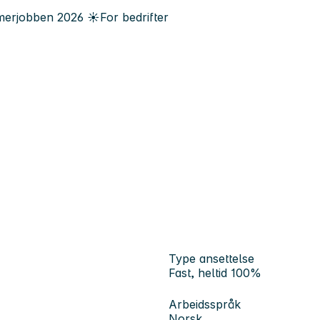
erjobben
2026
☀️
For bedrifter
Type ansettelse
Fast, heltid 100%
Arbeidsspråk
Norsk