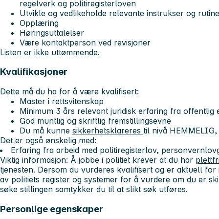
regelverk og politiregisterloven
Utvikle og vedlikeholde relevante instrukser og rutin
Opplæring
Høringsuttalelser
Være kontaktperson ved revisjoner
Listen er ikke uttømmende.
Kvalifikasjoner
Dette må du ha for å være kvalifisert:
Master i rettsvitenskap
Minimum 3 års relevant juridisk erfaring fra offentlig 
God muntlig og skriftlig fremstillingsevne
Du må kunne
sikkerhetsklareres
til nivå HEMMELIG, j
Det er også ønskelig med:
Erfaring fra arbeid med politiregisterlov, personvernlovg
Viktig informasjon
: Å jobbe i politiet krever at du har
plettf
tjenesten. Dersom du vurderes kvalifisert og er aktuell for in
av politiets register og systemer for å vurdere om du er skikk
søke stillingen samtykker du til at slikt søk utføres.
Personlige egenskaper