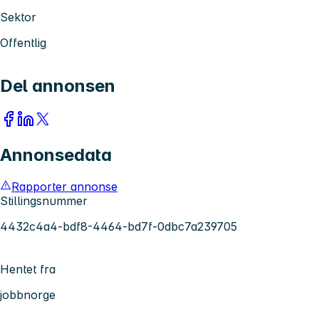
Sektor
Offentlig
Del annonsen
Annonsedata
Rapporter annonse
Stillingsnummer
4432c4a4-bdf8-4464-bd7f-0dbc7a239705
Hentet fra
jobbnorge