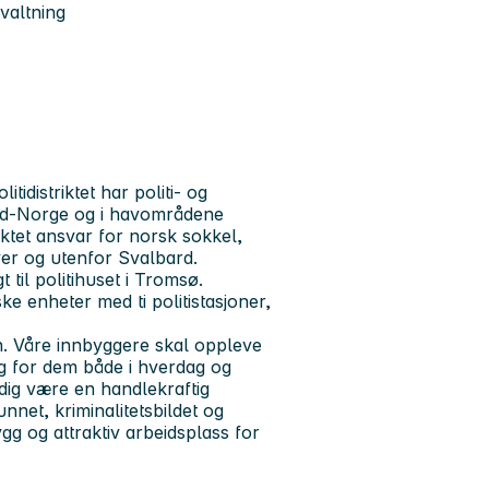
valtning
tidistriktet har politi- og
rd-Norge og i havområdene
riktet ansvar for norsk sokkel,
ver og utenfor Svalbard.
 til politihuset i Tromsø.
ske enheter med ti politistasjoner,
gen. Våre innbyggere skal oppleve
elig for dem både i hverdag og
idig være en handlekraftig
nnet, kriminalitetsbildet og
ygg og attraktiv arbeidsplass for