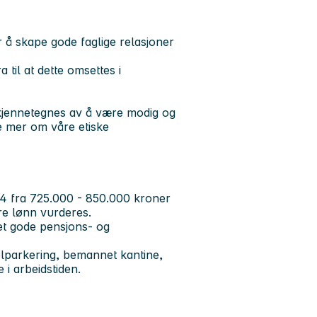
å skape gode faglige relasjoner
 til at dette omsettes i
u kjennetegnes av å være modig og
se mer om våre etiske
64 fra 725.000 - 850.000 kroner
ere lønn vurderes.
t gode pensjons- og
elparkering, bemannet kantine,
i arbeidstiden.