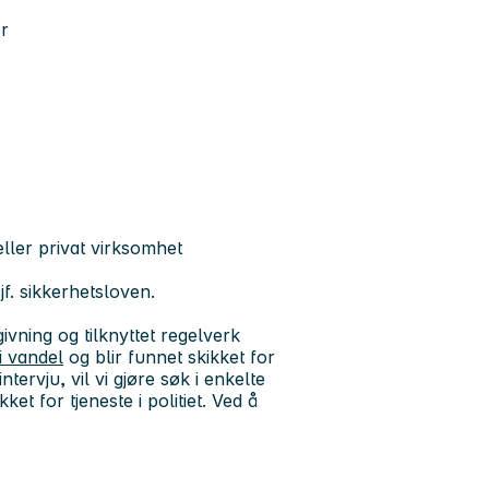
er
eller privat virksomhet
f. sikkerhetsloven.
ivning og tilknyttet regelverk
ri vandel
og blir funnet skikket for
tervju, vil vi gjøre søk i enkelte
et for tjeneste i politiet. Ved å