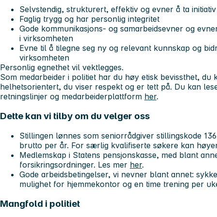
Selvstendig, strukturert, effektiv og evner å ta initiativ
Faglig trygg og har personlig integritet
Gode kommunikasjons- og samarbeidsevner og evner 
i virksomheten
Evne til å tilegne seg ny og relevant kunnskap og bidra
virksomheten
Personlig egnethet vil vektlegges.
Som medarbeider i politiet har du høy etisk bevissthet, d
helhetsorientert, du viser respekt og er tett på. Du kan le
retningslinjer og medarbeiderplattform
her
.
Dette kan vi tilby om du velger oss
Stillingen lønnes som
seniorrådgiver
stillingskode 13
brutto per år. For særlig kvalifiserte søkere kan høy
Medlemskap i Statens pensjonskasse, med blant anne
forsikringsordninger. Les mer
her
.
Gode arbeidsbetingelser, vi nevner blant annet: sykk
mulighet for hjemmekontor og en time trening per uke 
Mangfold i politiet