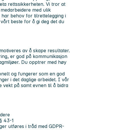
ta rettssikkerheten. Vi tror at
r medarbeidere med ulik
ar behov for tilrettelegging i
vårt beste for å gi deg det du
motiveres av å skape resultater.
æring, er god på kommunikasjon
fagmiljøer. Du opptrer med høy
sjonelt og fungerer som en god
er i det daglige arbeidet. I vår
e vekt på samt evnen til å bidra
edere
 § 43-1
inger utføres i tråd med GDPR-