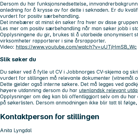
Dersom du har funksjonsnedsettelse, innvandrerbakgrunn el
anledning for å krysse av for dette i søknaden. Er du kvalifise
vurdert for positiv særbehandling.
Det innebærer at minst én søker fra hver av disse gruppene b
Les mer om positiv særbehandling når man søker jobb i st
Opplysningene du gir, brukes til å utarbeide anonymisert sta
virksomheter rapporterer i sine årsrapporter.
Video:
https://www.youtube.com/watch?v=uUTjHmSB_Wc
Slik søker du
Du søker ved å fylle ut CV i Jobbnorges CV-skjema og skri
vurdert for stillingen må relevante dokumenter (vitnemål o
Dette gjelder også interne søkere. Det må legges ved godkj
høyere utdanning dersom du har
utenlandsk relevant utda
Opplysninger om deg kan bli offentliggjort selv om du har
på søkerlisten. Dersom anmodningen ikke blir tatt til følge, 
Kontaktperson for stillingen
Anita Lyngdal