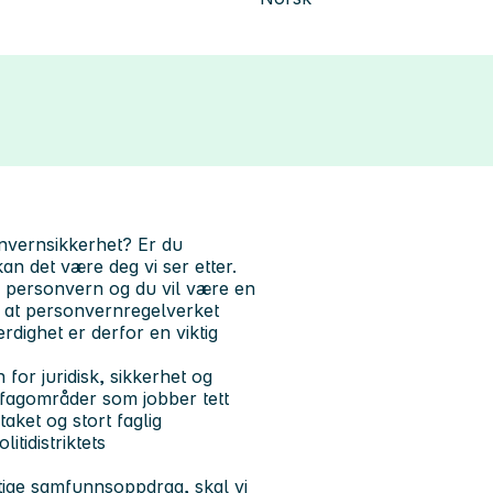
onvernsikkerhet? Er du
kan det være deg vi ser etter.
 personvern og du vil være en
il at personvernregelverket
dighet er derfor en viktig
n for juridisk, sikkerhet og
 fagområder som jobber tett
aket og stort faglig
itidistriktets
iktige samfunnsoppdrag, skal vi