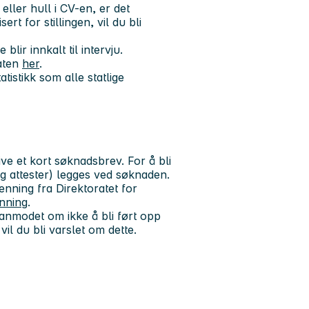
ler hull i CV-en, er det
rt for stillingen, vil du bli
lir innkalt til intervju.
aten
her
.
tistikk som alle statlige
ve et kort søknadsbrev. For å bli
g attester) legges ved søknaden.
enning fra Direktoratet for
nning
.
 anmodet om ikke å bli ført opp
vil du bli varslet om dette.