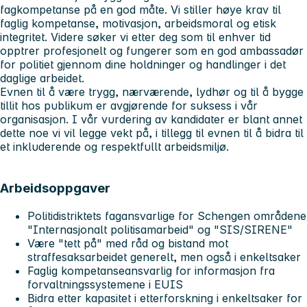
fagkompetanse på en god måte. Vi stiller høye krav til
faglig kompetanse, motivasjon, arbeidsmoral og etisk
integritet. Videre søker vi etter deg som til enhver tid
opptrer profesjonelt og fungerer som en god ambassadør
for politiet gjennom dine holdninger og handlinger i det
daglige arbeidet.
Evnen til å være trygg, nærværende, lydhør og til å bygge
tillit hos publikum er avgjørende for suksess i vår
organisasjon. I vår vurdering av kandidater er blant annet
dette noe vi vil legge vekt på, i tillegg til evnen til å bidra til
et inkluderende og respektfullt arbeidsmiljø.
Arbeidsoppgaver
Politidistriktets fagansvarlige for Schengen områdene
"Internasjonalt politisamarbeid" og "SIS/SIRENE"
Være "tett på" med råd og bistand mot
straffesaksarbeidet generelt, men også i enkeltsaker
Faglig kompetanseansvarlig for informasjon fra
forvaltningssystemene i EUIS
Bidra etter kapasitet i etterforskning i enkeltsaker for