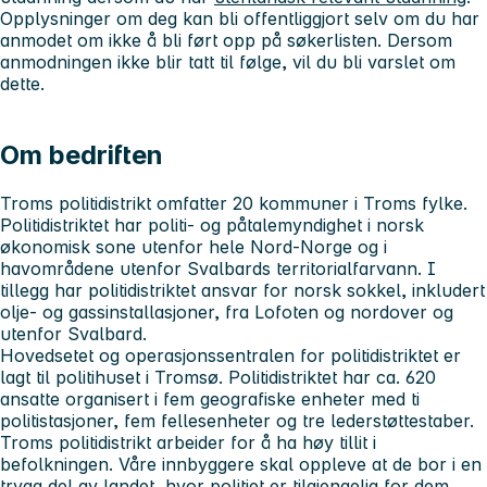
Opplysninger om deg kan bli offentliggjort selv om du har
anmodet om ikke å bli ført opp på søkerlisten. Dersom
anmodningen ikke blir tatt til følge, vil du bli varslet om
dette.
Om bedriften
Troms politidistrikt omfatter 20 kommuner i Troms fylke.
Politidistriktet har politi- og påtalemyndighet i norsk
økonomisk sone utenfor hele Nord-Norge og i
havområdene utenfor Svalbards territorialfarvann. I
tillegg har politidistriktet ansvar for norsk sokkel, inkludert
olje- og gassinstallasjoner, fra Lofoten og nordover og
utenfor Svalbard.
Hovedsetet og operasjonssentralen for politidistriktet er
lagt til politihuset i Tromsø. Politidistriktet har ca. 620
ansatte organisert i fem geografiske enheter med ti
politistasjoner, fem fellesenheter og tre lederstøttestaber.
Troms politidistrikt arbeider for å ha høy tillit i
befolkningen. Våre innbyggere skal oppleve at de bor i en
trygg del av landet, hvor politiet er tilgjengelig for dem