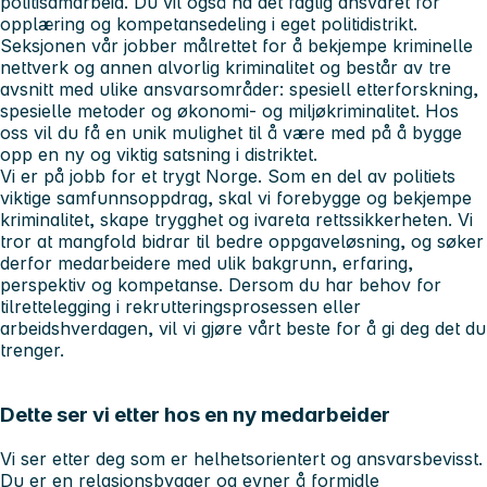
politisamarbeid. Du vil også ha det faglig ansvaret for
opplæring og kompetansedeling i eget politidistrikt.
Seksjonen vår jobber målrettet for å bekjempe kriminelle
nettverk og annen alvorlig kriminalitet og består av tre
avsnitt med ulike ansvarsområder: spesiell etterforskning,
spesielle metoder og økonomi- og miljøkriminalitet. Hos
oss vil du få en unik mulighet til å være med på å bygge
opp en ny og viktig satsning i distriktet.
Vi er på jobb for et trygt Norge. Som en del av politiets
viktige samfunnsoppdrag, skal vi forebygge og bekjempe
kriminalitet, skape trygghet og ivareta rettssikkerheten. Vi
tror at mangfold bidrar til bedre oppgaveløsning, og søker
derfor medarbeidere med ulik bakgrunn, erfaring,
perspektiv og kompetanse. Dersom du har behov for
tilrettelegging i rekrutteringsprosessen eller
arbeidshverdagen, vil vi gjøre vårt beste for å gi deg det du
trenger.
Dette ser vi etter hos en ny medarbeider
Vi ser etter deg som er helhetsorientert og ansvarsbevisst.
Du er en relasjonsbygger og evner å formidle