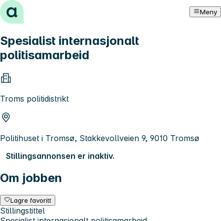
Hopp til innhold
Meny
Spesialist internasjonalt
politisamarbeid
Troms politidistrikt
Politihuset i Tromsø, Stakkevollveien 9, 9010 Tromsø
Stillingsannonsen er inaktiv.
Om jobben
Lagre favoritt
Stillingstittel
Spesialist internasjonalt politisamarbeid