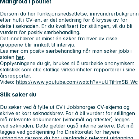
Mangfold i politiet
Dersom du har funksjonsnedsettelse, innvandrerbakgrunn
eller hull i CV-en, er det anledning for å krysse av for
dette i søknaden. Er du kvalifisert for stillingen, vil du bli
vurdert for positiv særbehandling.
Det innebærer at minst én søker fra hver av disse
gruppene blir innkalt til intervju.
Les mer om positiv særbehandling når man søker jobb i
staten
her
.
Opplysningene du gir, brukes til å utarbeide anonymisert
statistikk som alle statlige virksomheter rapporterer i sine
årsrapporter.
Video:
https://www.youtube.com/watch?v=uUTjHmSB_Wc
Slik søker du
Du søker ved å fylle ut CV i Jobbnorges CV-skjema og
skrive et kort søknadsbrev. For å bli vurdert for stillingen
må relevante dokumenter (vitnemål og attester) legges
ved søknaden. Dette gjelder også interne søkere. Det må
legges ved godkjenning fra Direktoratet for høyere
utdanning dersom du har
utenlandsk relevant utdanning
.