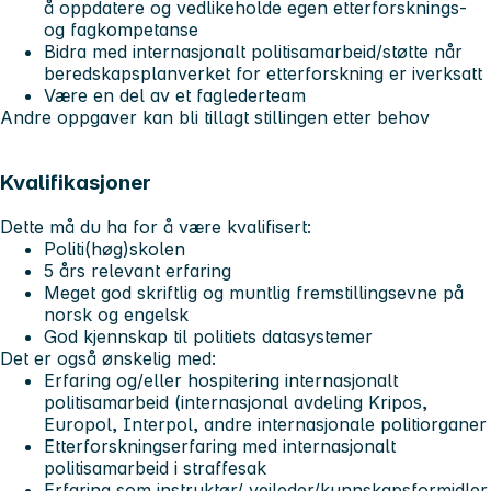
å oppdatere og vedlikeholde egen etterforsknings-
og fagkompetanse
Bidra med internasjonalt politisamarbeid/støtte når
beredskapsplanverket for etterforskning er iverksatt
Være en del av et faglederteam
Andre oppgaver kan bli tillagt stillingen etter behov
Kvalifikasjoner
Dette må du ha for å være kvalifisert:
Politi(høg)skolen
5 års relevant erfaring
Meget god skriftlig og muntlig fremstillingsevne på
norsk og engelsk
God kjennskap til politiets datasystemer
Det er også ønskelig med:
Erfaring og/eller hospitering internasjonalt
politisamarbeid (internasjonal avdeling Kripos,
Europol, Interpol, andre internasjonale politiorganer
Etterforskningserfaring med internasjonalt
politisamarbeid i straffesak
Erfaring som instruktør/ veileder/kunnskapsformidler