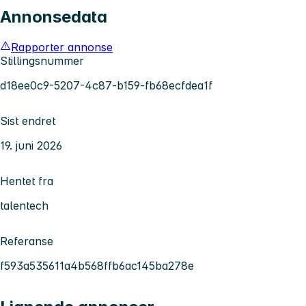
Annonsedata
Rapporter annonse
Stillingsnummer
d18ee0c9-5207-4c87-b159-fb68ecfdea1f
Sist endret
19. juni 2026
Hentet fra
talentech
Referanse
f593a535611a4b568ffb6ac145ba278e