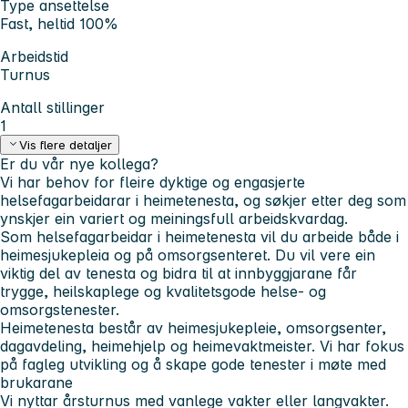
Type ansettelse
Fast, heltid 100%
Arbeidstid
Turnus
Antall stillinger
1
Vis flere detaljer
Er du vår nye kollega?
Vi har behov for fleire dyktige og engasjerte
helsefagarbeidarar i heimetenesta, og søkjer etter deg som
ynskjer ein variert og meiningsfull arbeidskvardag.
Som helsefagarbeidar i heimetenesta vil du arbeide både i
heimesjukepleia og på omsorgsenteret. Du vil vere ein
viktig del av tenesta og bidra til at innbyggjarane får
trygge, heilskaplege og kvalitetsgode helse- og
omsorgstenester.
Heimetenesta består av heimesjukepleie, omsorgsenter,
dagavdeling, heimehjelp og heimevaktmeister. Vi har fokus
på fagleg utvikling og å skape gode tenester i møte med
brukarane
Vi nyttar årsturnus med vanlege vakter eller langvakter.