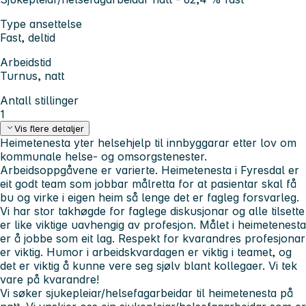
Type ansettelse
Fast, deltid
Arbeidstid
Turnus, natt
Antall stillinger
1
Vis flere detaljer
Heimetenesta yter helsehjelp til innbyggarar etter lov om
kommunale helse- og omsorgstenester.
Arbeidsoppgåvene er varierte. Heimetenesta i Fyresdal er
eit godt team som jobbar målretta for at pasientar skal få
bu og virke i eigen heim så lenge det er fagleg forsvarleg.
Vi har stor takhøgde for faglege diskusjonar og alle tilsette
er like viktige uavhengig av profesjon. Målet i heimetenesta
er å jobbe som eit lag. Respekt for kvarandres profesjonar
er viktig. Humor i arbeidskvardagen er viktig i teamet, og
det er viktig å kunne vere seg sjølv blant kollegaer. Vi tek
vare på kvarandre!
Vi søker sjukepleiar/helsefagarbeidar til heimetenesta på