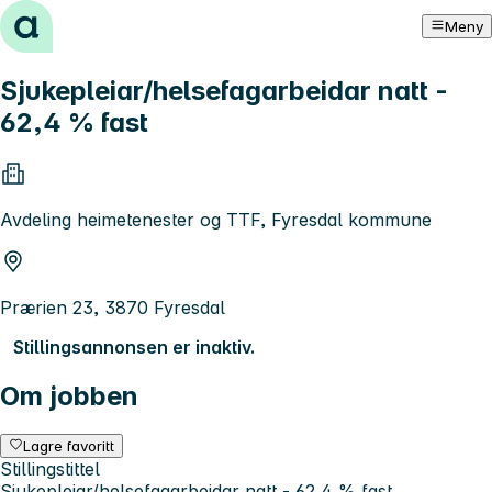
Hopp til innhold
Meny
Sjukepleiar/helsefagarbeidar natt -
62,4 % fast
Avdeling heimetenester og TTF, Fyresdal kommune
Prærien 23, 3870 Fyresdal
Stillingsannonsen er inaktiv.
Om jobben
Lagre favoritt
Stillingstittel
Sjukepleiar/helsefagarbeidar natt - 62,4 % fast