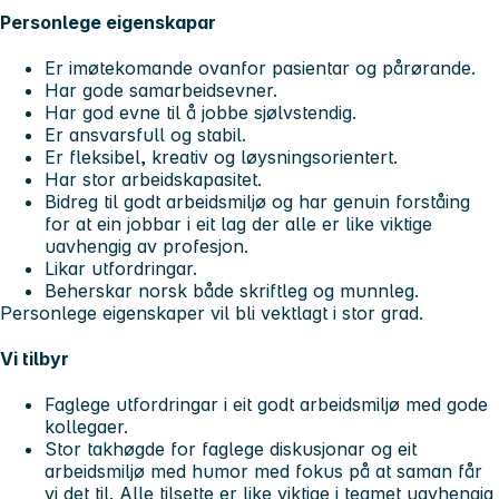
Personlege eigenskapar
Er imøtekomande ovanfor pasientar og pårørande.
Har gode samarbeidsevner.
Har god evne til å jobbe sjølvstendig.
Er ansvarsfull og stabil.
Er fleksibel, kreativ og løysningsorientert.
Har stor arbeidskapasitet.
Bidreg til godt arbeidsmiljø og har genuin forståing
for at ein jobbar i eit lag der alle er like viktige
uavhengig av profesjon.
Likar utfordringar.
Beherskar norsk både skriftleg og munnleg.
Personlege eigenskaper vil bli vektlagt i stor grad.
Vi tilbyr
Faglege utfordringar i eit godt arbeidsmiljø med gode
kollegaer.
Stor takhøgde for faglege diskusjonar og eit
arbeidsmiljø med humor med fokus på at saman får
vi det til. Alle tilsette er like viktige i teamet uavhengig