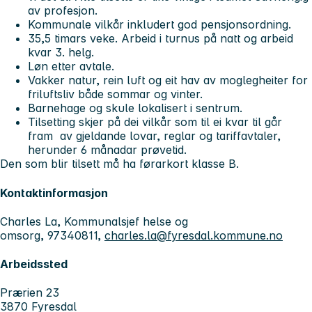
av profesjon.
Kommunale vilkår inkludert god pensjonsordning.
35,5 timars veke. Arbeid i turnus på natt og arbeid
kvar 3. helg.
Løn etter avtale.
Vakker natur, rein luft og eit hav av moglegheiter for
friluftsliv både sommar og vinter.
Barnehage og skule lokalisert i sentrum.
Tilsetting skjer på dei vilkår som til ei kvar til går
fram av gjeldande lovar, reglar og tariffavtaler,
herunder 6 månadar prøvetid.
Den som blir tilsett må ha førarkort klasse B.
Kontaktinformasjon
Charles La, Kommunalsjef helse og
omsorg, 97340811,
charles.la@fyresdal.kommune.no
Arbeidssted
Prærien 23
3870 Fyresdal