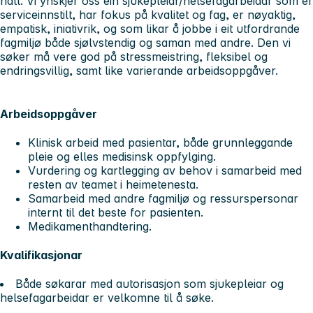
natt. Vi ynskjer oss ein sjukepleiar/helsefagarbeidar som er
serviceinnstilt, har fokus på kvalitet og fag, er nøyaktig,
empatisk, iniativrik, og som likar å jobbe i eit utfordrande
fagmiljø både sjølvstendig og saman med andre. Den vi
søker må vere god på stressmeistring, fleksibel og
endringsvillig, samt like varierande arbeidsoppgåver.
Arbeidsoppgåver
Klinisk arbeid med pasientar, både grunnleggande
pleie og elles medisinsk oppfylging.
Vurdering og kartlegging av behov i samarbeid med
resten av teamet i heimetenesta.
Samarbeid med andre fagmiljø og ressurspersonar
internt til det beste for pasienten.
Medikamenthandtering.
Kvalifikasjonar
Både søkarar med autorisasjon som sjukepleiar og
helsefagarbeidar er velkomne til å søke.