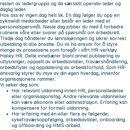
resten av ledergruppa og da særskilt operativ leder og
daglig leder.
Hos oss er ingen dag helt lik. En dag følger du opp en
sykmeldt medarbeider eller bistår en leder med et
personalspørsmål. Neste dag jobber du med å forbedre
rutinene våre eller svarer på spørsmål om arbeidsrett.
Tredje dag håndterer du lønnskjøringen og sikrer korrekt
utbetaling til alle ansatte. Du vil ha ansvar for å styre
mange av prosessene som foregår i vårt HR-verktøy
Hailey HR. Dette innebærer blant annet publisering av
utlysninger, oppsett av arbeidsavtaler, fraværshåndtering,
arbeidsflyter og oppdatering av arbeidsforhold. Som HR-
ansvarlig styrer du mye av din egen hverdag, innenfor
organisasjonens rammer.
Vi søker deg som:
Har relevant utdanning innen HR, personalledelse
eller organisasjonsfag. Andre relevante utdannelser
kan være økonomi eller administrasjon. Erfaring kan
kompensere for formell utdanning.
Har erfaring med én eller flere av følgende;
sykefraværsoppfølging, arbeidsavtaler, onboarding
og offboarding og HMS-arbeid.