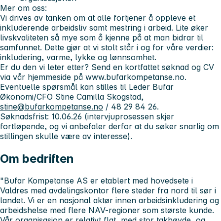
Mer om oss:
Vi drives av tanken om at alle fortjener å oppleve et
inkluderende arbeidsliv samt mestring i arbeid. Lite øker
livskvaliteten så mye som å kjenne på at man bidrar til
samfunnet. Dette gjør at vi stolt står i og for våre verdier:
inkludering, varme, lykke og lønnsomhet.
Er du den vi leter etter? Send en kortfattet søknad og CV
via vår hjemmeside på www.bufarkompetanse.no.
Eventuelle spørsmål kan stilles til Leder Bufar
Økonomi/CFO Stine Camilla Skogstad,
stine@bufarkompetanse.no
/ 48 29 84 26.
Søknadsfrist: 10.06.26 (intervjuprosessen skjer
fortløpende, og vi anbefaler derfor at du søker snarlig om
stillingen skulle være av interesse).
Om bedriften
"Bufar Kompetanse AS er etablert med hovedsete i
Valdres med avdelingskontor flere steder fra nord til sør i
landet. Vi er en nasjonal aktør innen arbeidsinkludering og
arbeidshelse med flere NAV-regioner som største kunde.
Vår organisasjon er relativt flat, med stor takhøyde, og