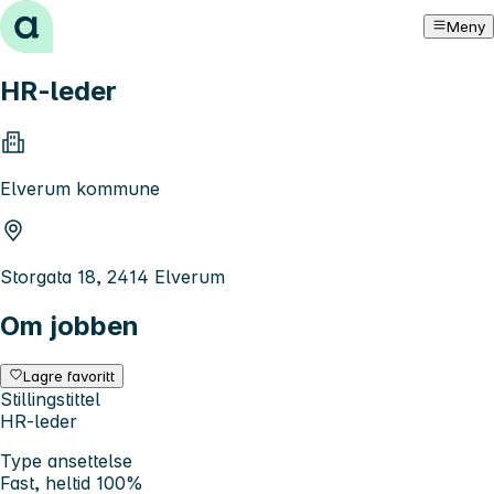
Hopp til innhold
Meny
HR-leder
Elverum kommune
Storgata 18, 2414 Elverum
Om jobben
Lagre favoritt
Stillingstittel
HR-leder
Type ansettelse
Fast, heltid 100%