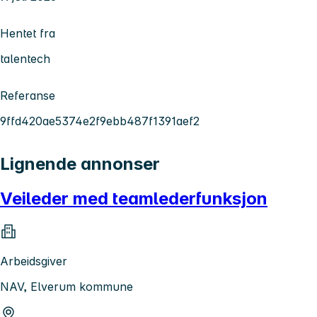
Hentet fra
talentech
Referanse
9ffd420ae5374e2f9ebb487f1391aef2
Lignende annonser
Veileder med teamlederfunksjon
Arbeidsgiver
NAV, Elverum kommune