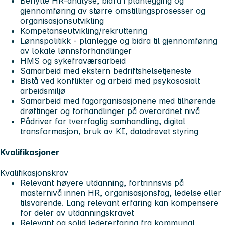
Benytte HR-analyse, bidra i planlegging og
gjennomføring av større omstillingsprosesser og
organisasjonsutvikling
Kompetanseutvikling/rekruttering
Lønnspolitikk - planlegge og bidra til gjennomføring
av lokale lønnsforhandlinger
HMS og sykefraværsarbeid
Samarbeid med ekstern bedriftshelsetjeneste
Bistå ved konflikter og arbeid med psykososialt
arbeidsmiljø
Samarbeid med fagorganisasjonene med tilhørende
drøftinger og forhandlinger på overordnet nivå
Pådriver for tverrfaglig samhandling, digital
transformasjon, bruk av KI, datadrevet styring
Kvalifikasjoner
Kvalifikasjonskrav
Relevant høyere utdanning, fortrinnsvis på
masternivå innen HR, organisasjonsfag, ledelse eller
tilsvarende. Lang relevant erfaring kan kompensere
for deler av utdanningskravet
Relevant og solid ledererfaring fra kommunal,