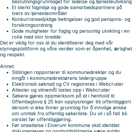
beslutningsgrunnlaget for ledelse og tjenesteutvikling
Et sterkt fagmiljø og gode samarbeidspartnere på
tvers av tjenesteområder
Konkurransedyktige betingelser og god pensjons- og
forsikringsordning
Gode muligheter for faglig og personlig utvikling i en
rolle med stor bredde
Det er viktig for oss at du identifiserer deg med vår
styringsplattform og våre verdier som er åpenhet, ærlighet
og respekt.
Annet:
Stillingen rapporterer til kommunedirektør og du
inngår i kommunedirektørens ledergruppe
Elektronisk søknad og CV registreres i Webcruiter
Attester og vitnemål lastes opp i Webcruiter
Søkere gjøres oppmerksom på at i henhold til
Offentleglova § 25 kan opplysninger bli offentliggjort
dersom vi ikke finner grunnlag for å innvilge ønske
om unntak fra offentlig søkerliste. Du vil i så fall bli
varslet før offentliggjøring.
Før ansettelse i Elverum kommune skal identitet
dokumenteres og oppholdstillatelse være gyldig.