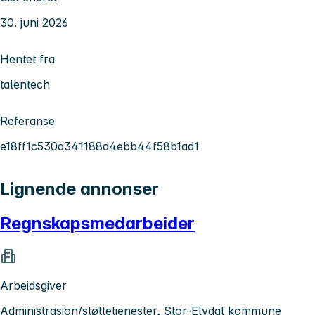
30. juni 2026
Hentet fra
talentech
Referanse
e18ff1c530a341188d4ebb44f58b1ad1
Lignende annonser
Regnskapsmedarbeider
Arbeidsgiver
Administrasjon/støttetjenester, Stor-Elvdal kommune