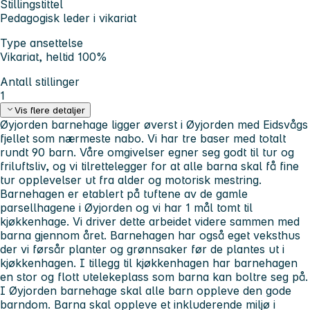
Stillingstittel
Pedagogisk leder i vikariat
Type ansettelse
Vikariat, heltid 100%
Antall stillinger
1
Vis flere detaljer
Øyjorden barnehage ligger øverst i Øyjorden med Eidsvågs
fjellet som nærmeste nabo. Vi har tre baser med totalt
rundt 90 barn. Våre omgivelser egner seg godt til tur og
friluftsliv, og vi tilrettelegger for at alle barna skal få fine
tur opplevelser ut fra alder og motorisk mestring.
Barnehagen er etablert på tuftene av de gamle
parsellhagene i Øyjorden og vi har 1 mål tomt til
kjøkkenhage. Vi driver dette arbeidet videre sammen med
barna gjennom året. Barnehagen har også eget veksthus
der vi førsår planter og grønnsaker før de plantes ut i
kjøkkenhagen. I tillegg til kjøkkenhagen har barnehagen
en stor og flott utelekeplass som barna kan boltre seg på.
I Øyjorden barnehage skal alle barn oppleve den gode
barndom. Barna skal oppleve et inkluderende miljø i