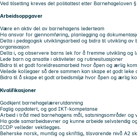
Ved tilsetting kreves det politiattest etter Barnehageloven §
Arbeidsoppgaver
Være en aktiv del av barnehagens lederteam
Ha ansvar for gjennomføring, planlegging og dokumentasj
Delta i pedagogisk utviklingsarbeid og bidra til utvikling
organisasjon
Delta i, og observere barns lek for å fremme utvikling og 
Lede barn og ansatte i aktiviteter og rutinesituasjoner
Bidra til et godt foreldresamarbeid hvor åpen og ærlig kom
Veilede kollegaer så dere sammen kan skape et godt leke o
Bidra til å skape et godt arbeidsmiljø hvor åpen og ærlig 
Kvalifikasjoner
Godkjent barnehagelærerutdanning
Faglig oppdatert, og god IKT-kompetanse
Arbeid i tråd med barnehagens mål, satsningsområder og v
Ha gode samarbeidsevner og kunne arbeide selvstendig og
ICDP velleder vektlegges.
Beherske norsk, muntlig og skriftlig, tilsvarende nivå A2 skr