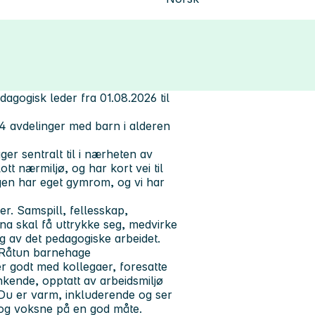
agogisk leder fra 01.08.2026 til
 avdelinger med barn i alderen
er sentralt til i nærheten av
tt nærmiljø, og har kort vei til
gen har eget gymrom, og vi har
r. Samspill, fellesskap,
na skal få uttrykke seg, medvirke
ng av det pedagogiske arbeidet.
Råtun barnehage
er godt med kollegaer, foresatte
nkende, opptatt av arbeidsmiljø
 Du er varm, inkluderende og ser
 og voksne på en god måte.