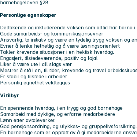
barnehageloven §28
Personlige egenskaper
Deltakende og inkluderende voksen som alltid har barna i
Gode samarbeids- og kommunikasjonsevner
Ansvarlig, ta initiativ og være en tydelig trygg voksen og 
Evner å tenke helhetlig og å være løsningsorientert
Takler krevende situasjoner i en hektisk hverdag.
Engasjert, tilstedeværende, positiv og lojal
Liker å være ute i all slags vær
Mestrer å stå i en, til tider, krevende og travel arbeidssitua
Er stabil og tilstede i arbeidet
Personlig egnethet vektlegges
Vi tilbyr
En spennende hverdag, i en trygg og god barnehage
Samarbeid med dyktige, og erfarne medarbeidere
Lønn etter avtaleverket
God pensjonsordning, og ulykkes- og gruppelivsforsikring.
En barnehage som er opptatt av å gi medarbeiderne ansvar, 