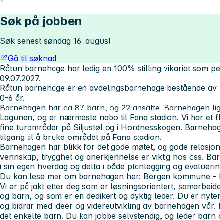
Søk på jobben
Søk senest søndag 16. august
Gå til søknad
Råtun barnehage har ledig en 100% stilling vikariat som ped
09.07.2027.
Råtun barnehage er en avdelingsbarnehage bestående av 4
0-6 år.
Barnehagen har ca 87 barn, og 22 ansatte. Barnehagen ligg
Lagunen, og er nærmeste nabo til Fana stadion. Vi har et flo
fine turområder på Siljustøl og i Hordnesskogen. Barneha
tilgang til å bruke området på Fana stadion.
Barnehagen har blikk for det gode møtet, og gode relasjone
vennskap, trygghet og anerkjennelse er viktig hos oss. Bar
i sin egen hverdag og delta i både planlegging og evalueri
Du kan lese mer om barnehagen her: Bergen kommune - 
Vi er på jakt etter deg som er løsningsorientert, samarbeid
og barn, og som er en dedikert og dyktig leder. Du er nyte
og bidrar med ideer og videreutvikling av barnehagen vår.
det enkelte barn. Du kan jobbe selvstendig, og leder barn