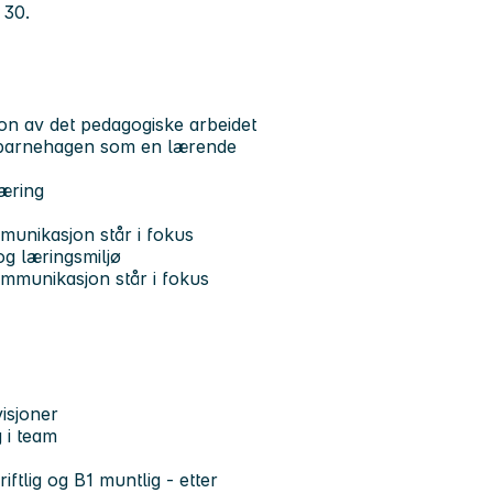
 30.
on av det pedagogiske arbeidet
 av barnehagen som en lærende
læring
munikasjon står i fokus
g læringsmiljø
kommunikasjon står i fokus
isjoner
 i team
iftlig og B1 muntlig - etter