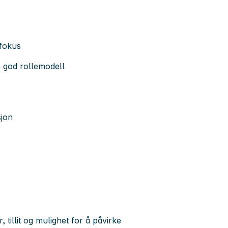
 fokus
en god rollemodell
sjon
tillit og mulighet for å påvirke