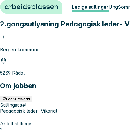
Hopp til innhold
Ledige stillinger
Ung
Somm
2.gangsutlysning Pedagogisk leder- Vi
Bergen kommune
5239 Rådal
Om jobben
Lagre favoritt
Stillingstittel
Pedagogisk leder- Vikariat
Antall stillinger
1