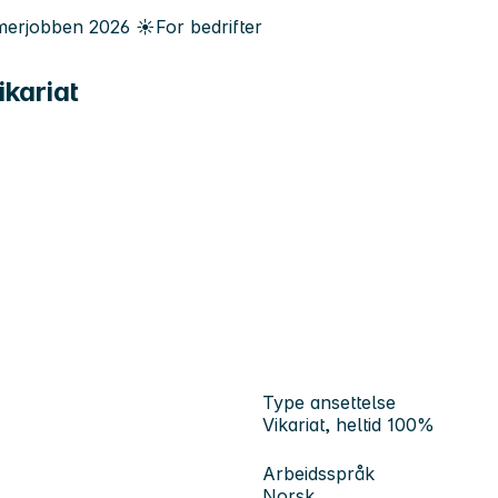
erjobben
2026
☀️
For bedrifter
kariat
Type ansettelse
Vikariat, heltid 100%
Arbeidsspråk
Norsk