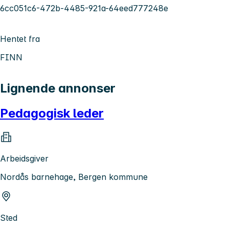
6cc051c6-472b-4485-921a-64eed777248e
Hentet fra
FINN
Lignende annonser
Pedagogisk leder
Arbeidsgiver
Nordås barnehage, Bergen kommune
Sted