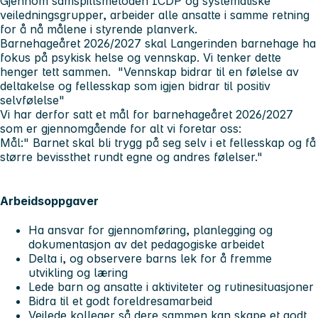
Gjennom samspillsmetoden ICDP og systematiske
veiledningsgrupper, arbeider alle ansatte i samme retning
for å nå målene i styrende planverk.
Barnehageåret 2026/2027 skal Langerinden barnehage ha
fokus på psykisk helse og vennskap. Vi tenker dette
henger tett sammen. "Vennskap bidrar til en følelse av
deltakelse og fellesskap som igjen bidrar til positiv
selvfølelse"
Vi har derfor satt et mål for barnehageåret 2026/2027
som er gjennomgående for alt vi foretar oss:
Mål:" Barnet skal bli trygg på seg selv i et fellesskap og få
større bevissthet rundt egne og andres følelser."
Arbeidsoppgaver
Ha ansvar for gjennomføring, planlegging og
dokumentasjon av det pedagogiske arbeidet
Delta i, og observere barns lek for å fremme
utvikling og læring
Lede barn og ansatte i aktiviteter og rutinesituasjoner
Bidra til et godt foreldresamarbeid
Veilede kolleger så dere sammen kan skape et godt