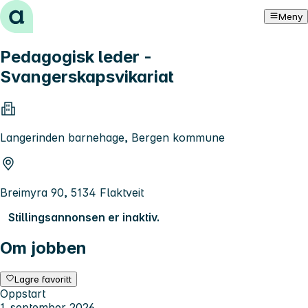
Hopp til innhold
Meny
Pedagogisk leder -
Svangerskapsvikariat
Langerinden barnehage, Bergen kommune
Breimyra 90, 5134 Flaktveit
Stillingsannonsen er inaktiv.
Om jobben
Lagre favoritt
Oppstart
1. september 2026