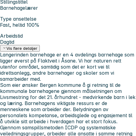
Stillingstittel
Barnehagelærer
Type ansettelse
Fast, heltid 100%
Arbeidstid
Dagtid
Vis flere detaljer
Langerinden barnehage er en 4 avdelings barnehage som
ligger øverst på Flaktveit i Åsane. Vi har naturen rett
utenfor området, samtidig som det er kort vei til
idrettsanlegg, andre barnehager og skoler som vi
samarbeider med.
Som eier ønsker Bergen kommune å gi retning til de
kommunale barnehagene gjennom målsetningen om
Livsmestring for det 21. århundret - medvirkende barn i lek
og læring.
Barnehagens viktigste ressurs er de
menneskene som arbeider der. Betydningen av
personalets kompetanse, arbeidsglede og engasjement til
å utvikle sitt arbeide i hverdagen har et stort fokus.
Gjennom samspillsmetoden ICDP og systematiske
veiledningsgrupper, arbeider alle ansatte i samme retning