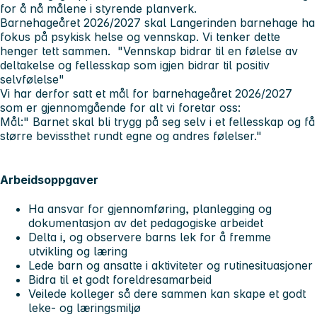
for å nå målene i styrende planverk.
Barnehageåret 2026/2027 skal Langerinden barnehage ha
fokus på psykisk helse og vennskap. Vi tenker dette
henger tett sammen. "Vennskap bidrar til en følelse av
deltakelse og fellesskap som igjen bidrar til positiv
selvfølelse"
Vi har derfor satt et mål for barnehageåret 2026/2027
som er gjennomgående for alt vi foretar oss:
Mål:" Barnet skal bli trygg på seg selv i et fellesskap og få
større bevissthet rundt egne og andres følelser."
Arbeidsoppgaver
Ha ansvar for gjennomføring, planlegging og
dokumentasjon av det pedagogiske arbeidet
Delta i, og observere barns lek for å fremme
utvikling og læring
Lede barn og ansatte i aktiviteter og rutinesituasjoner
Bidra til et godt foreldresamarbeid
Veilede kolleger så dere sammen kan skape et godt
leke- og læringsmiljø