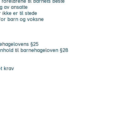
foreldrene til barnets beste
ng av ansatte
kke er til stede
ø for barn og voksne
nehagelovens §25
enhold til barnehageloven §28
et krav