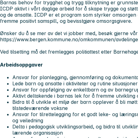
Barnas behov for trygghet og trygg tilknytning er grunnstei
ICDP aktivt i vårt daglige arbeid for å skape trygge og st
og de ansatte. ICDP er et program som styrker omsorgen og
fremme positivt samspill, og bevisstgjøre omsorgsgivere.
Ønsker du å se mer av det vi jobber med, besøk gjerne vår 
https://www.bergen.kommune.no/omkommunen/avdelinger
Ved tilsetting må det fremlegges politiattest etter Barnehag
Arbeidsoppgaver
Ansvar for planlegging, gjennomføring og dokumenta
Lede barn og ansatte i aktiviteter og rutine situasjoner
Ansvar for oppfølging av enkeltbarn og av barnegr
Aktivt deltakende i barnas lek for å fremme utvikling 
Bidra til å utvikle et miljø der barn opplever å bli møt
tilstedeværende voksne
Ansvar for tilrettelegging for et godt leke- og lærings
og veiledning
Delta i pedagogisk utviklingsarbeid, og bidra til utvi
lærende organisasjon