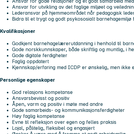
Ansvar for gode relasjoner og et godt samarbeid med 
Ansvar for utvikling av det faglige miljøet og veiledni
Lederansvar på hjemmeområdet når pedagogisk leder i
Bidra til et trygt og godt psykososialt barnehagemilj
Kvalifikasjoner
Godkjent barnehagelærerutdanning i henhold til bar
Gode norskkunnskaper, både skriftlig og muntlig, i h
Gode digitale ferdigheter
Faglig oppdatert
Kjennskap/erfaring med ICDP er ønskelig, men ikke 
Personlige egenskaper
God relasjons kompetanse
Ansvarsbevisst og positiv
Åpen, varm og positiv i møte med andre
Gode samarbeids- og kommunikasjonsferdigheter
Høy faglig kompetanse
Evne til refleksjon over egen og felles praksis
Lojal, pålitelig, fleksibel og engasjert
Ønsker å være med å fremme et godt arbeidsmiljø