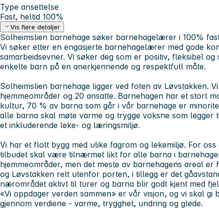
Type ansettelse
Fast, heltid 100%
Vis flere detaljer
Solheimslien barnehage søker barnehagelærer i 100% fast 
Vi søker etter en engasjerte barnehagelærer med gode k
samarbeidsevner. Vi søker deg som er positiv, fleksibel og
enkelte barn på en anerkjennende og respektfull måte.
Solheimslien barnehage ligger ved foten av Løvstakken. Vi 
hjemmeområder og 20 ansatte. Barnehagen har et stort man
kultur, 70 % av barna som går i vår barnehage er minoritet
alle barna skal møte varme og trygge voksne som legger til
et inkluderende leke- og læringsmiljø.
Vi har et flott bygg med ulike fagrom og lekemiljø. For oss 
tilbudet skal være tilnærmet likt for alle barna i barnehage
hjemmeområder, men det meste av barnehagens areal er f
og Løvstakken rett utenfor porten, i tillegg er det gåavstan
nærområdet aktivt til turer og barna blir godt kjent med fje
«Vi oppdager verden sammen» er vår visjon, og vi skal gi b
gjennom verdiene - varme, trygghet, undring og glede.