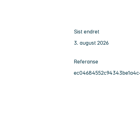
Sist endret
3. august 2026
Referanse
ec04684552c94343be1a4c