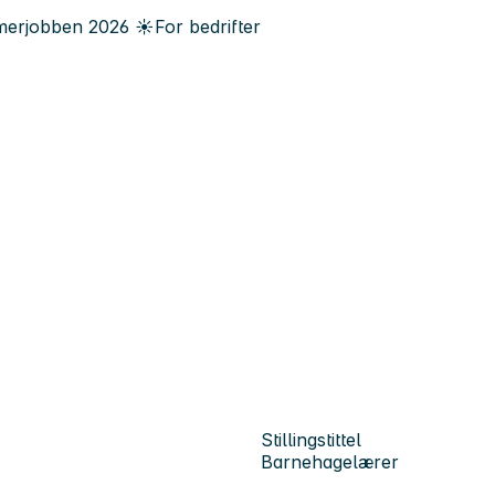
erjobben
2026
☀️
For bedrifter
Stillingstittel
Barnehagelærer