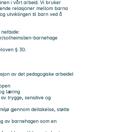
nen i vårt arbeid. Vi bruker
øttende relasjoner mellom barna
 utviklingen til barn ved å
nettside:
/solheimslien-barnehage
eloven § 30.
sjon av det pedagogiske arbeidet
uppen
og læring
t av trygge, sensitive og
miljø gjennom deltakelse, støtte
kling av barnehagen som en