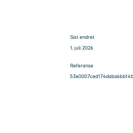
Sist endret
1. juli 2026
Referanse
53e0007ced174daba6bb14