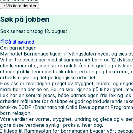
Vis flere detaljer
Søk på jobben
Søk senest onsdag 12. august
Gå til søknad
Om barnehagen
Myrholtet Barnehage ligger i Fyllingsdalen bydel og eies
Vi har tre avdelinger med til sammen 45 barn og 12 dyktige 
alle kjenner alle, men store nok til å ha et godt og utviklen
et mangfoldig team med ulik alder, erfaring og bakgrunn,
arbeidsmiljøet og det pedagogiske arbeidet.
Hos oss er hverdagen preget av trygghet, humor og engasj
møte barna der de er. Barna skal kjenne på tilhørighet, me
Lek har en sentral plass, både barnas egen frie lek og lek
arbeider målrettet for å skape et godt og inkluderende lek
bruk av ICDP (International Child Development Programme
barn relasjon.
Våre verdier er varme, trygghet, undring og glede og vi ser
gjøre disse verdiene synlig i praksis, hver dag.
I tillegg til Rammeplan for barnehagen bygger vårt pedag