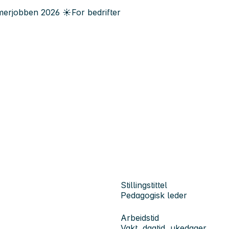
erjobben
2026
☀️
For bedrifter
Stillingstittel
Pedagogisk leder
Arbeidstid
Vakt, dagtid, ukedager