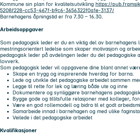
Kommune sin plan for kvalitetsutvikling
https://pub.framsi
5208f228-cc53-467f-b9c6-3656322f0a1e-3137/
Barnehagens åpningstid er fra 7.30 – 16.30.
Arbeidsoppgaver
Som pedagogisk leder er du en viktig del av barnehagens 
mestringsorientert ledelse som skaper motivasjon og arb
pedagogisk leder på avdelingen leder du det pedagogiske ar
lovverk.
Som pedagogisk leder vil oppgavene dine blant annet være
Skape en trygg og inspirerende hverdag for barna.
Lede og utvikle det pedagogiske arbeidet sammen med
Legge til rette for lek og læring både ute og inne
Dokumentere og synliggjøre barnehagens pedagogisk
Bygge gode og tillitsfulle relasjoner med kolleger, for
Være en god rollemodell og bidra til et godt arbeidsmi
Samarbeide innad i barnehagen og med ulike faginst
Veilede i det pedagogiske arbeidet
Kvalifikasjoner