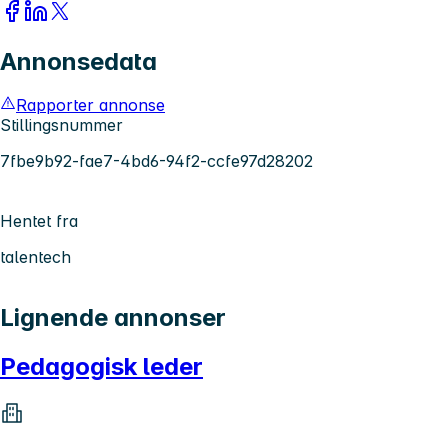
Annonsedata
Rapporter annonse
Stillingsnummer
7fbe9b92-fae7-4bd6-94f2-ccfe97d28202
Hentet fra
talentech
Lignende annonser
Pedagogisk leder