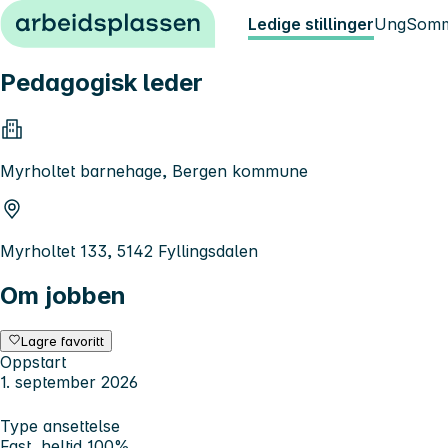
Hopp til innhold
Ledige stillinger
Ung
Somm
Pedagogisk leder
Myrholtet barnehage, Bergen kommune
Myrholtet 133, 5142 Fyllingsdalen
Om jobben
Lagre favoritt
Oppstart
1. september 2026
Type ansettelse
Fast, heltid 100%