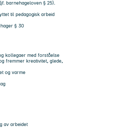
f. barnehageloven § 25).
ttet til pedagogisk arbeid
nehager § 30
og kollegaer med forståelse
og fremmer kreativitet, glede,
het og varme
dag
ng av arbeidet