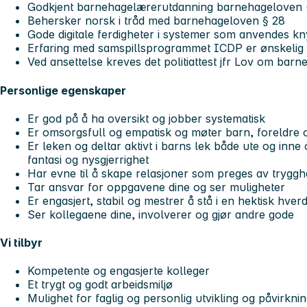
Godkjent barnehagelærerutdanning barnehageloven (j
Behersker norsk i tråd med barnehageloven § 28
Gode digitale ferdigheter i systemer som anvendes kny
Erfaring med samspillsprogrammet ICDP er ønskelig
Ved ansettelse kreves det politiattest jfr Lov om bar
Personlige egenskaper
Er god på å ha oversikt og jobber systematisk
Er omsorgsfull og empatisk og møter barn, foreldre 
Er leken og deltar aktivt i barns lek både ute og inne 
fantasi og nysgjerrighet
Har evne til å skape relasjoner som preges av trygg
Tar ansvar for oppgavene dine og ser muligheter
Er engasjert, stabil og mestrer å stå i en hektisk hver
Ser kollegaene dine, involverer og gjør andre gode
Vi tilbyr
Kompetente og engasjerte kolleger
Et trygt og godt arbeidsmiljø
Mulighet for faglig og personlig utvikling og påvirkni