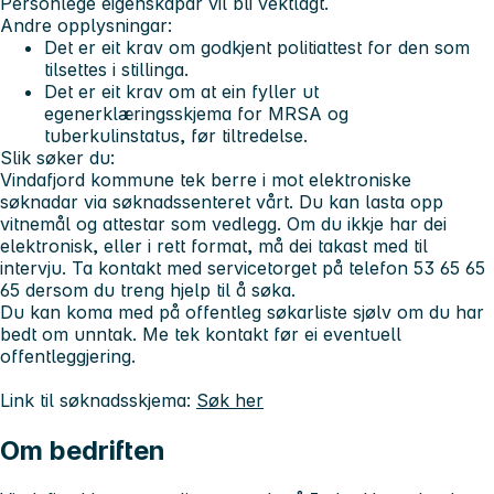
Personlege eigenskapar vil bli vektlagt.
Andre opplysningar:
Det er eit krav om godkjent politiattest for den som
tilsettes i stillinga.
Det er eit krav om at ein fyller ut
egenerklæringsskjema for MRSA og
tuberkulinstatus, før tiltredelse.
Slik søker du:
Vindafjord kommune tek berre i mot elektroniske
søknadar via søknadssenteret vårt. Du kan lasta opp
vitnemål og attestar som vedlegg. Om du ikkje har dei
elektronisk, eller i rett format, må dei takast med til
intervju. Ta kontakt med servicetorget på telefon 53 65 65
65 dersom du treng hjelp til å søka.
Du kan koma med på offentleg søkarliste sjølv om du har
bedt om unntak. Me tek kontakt før ei eventuell
offentleggjering.
Link til søknadsskjema:
Søk her
Om bedriften