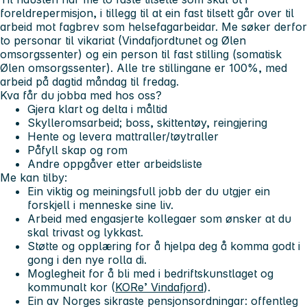
foreldrepermisjon, i tillegg til at ein fast tilsett går over til
arbeid mot fagbrev som helsefagarbeidar. Me søker derfor
to personar til vikariat (Vindafjordtunet og Ølen
omsorgssenter) og ein person til fast stilling (somatisk
Ølen omsorgssenter). Alle tre stillingane er 100%, med
arbeid på dagtid måndag til fredag.
Kva får du jobba med hos oss?
Gjera klart og delta i måltid
Skylleromsarbeid; boss, skittentøy, reingjering
Hente og levera mattraller/tøytraller
Påfyll skap og rom
Andre oppgåver etter arbeidsliste
Me kan tilby:
Ein viktig og meiningsfull jobb der du utgjer ein
forskjell i menneske sine liv.
Arbeid med engasjerte kollegaer som ønsker at du
skal trivast og lykkast.
Støtte og opplæring for å hjelpa deg å komma godt i
gong i den nye rolla di.
Moglegheit for å bli med i bedriftskunstlaget og
kommunalt kor (
KORe’ Vindafjord
).
Ein av Norges sikraste pensjonsordningar: offentleg