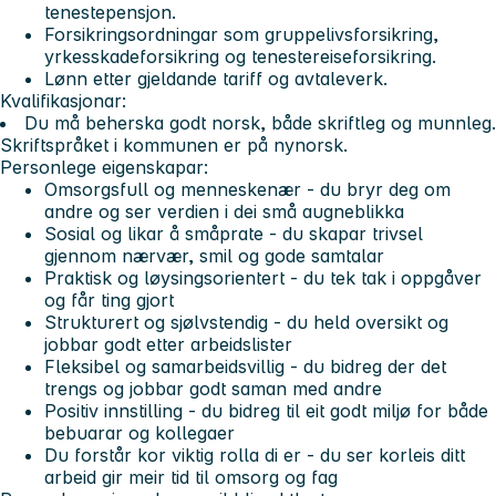
tenestepensjon.
Forsikringsordningar som gruppelivsforsikring,
yrkesskadeforsikring og tenestereiseforsikring.
Lønn etter gjeldande tariff og avtaleverk.
Kvalifikasjonar:
Du må beherska godt norsk, både skriftleg og munnleg.
Skriftspråket i kommunen er på nynorsk.
Personlege eigenskapar:
Omsorgsfull og menneskenær - du bryr deg om
andre og ser verdien i dei små augneblikka
Sosial og likar å småprate - du skapar trivsel
gjennom nærvær, smil og gode samtalar
Praktisk og løysingsorientert - du tek tak i oppgåver
og får ting gjort
Strukturert og sjølvstendig - du held oversikt og
jobbar godt etter arbeidslister
Fleksibel og samarbeidsvillig - du bidreg der det
trengs og jobbar godt saman med andre
Positiv innstilling - du bidreg til eit godt miljø for både
bebuarar og kollegaer
Du forstår kor viktig rolla di er - du ser korleis ditt
arbeid gir meir tid til omsorg og fag