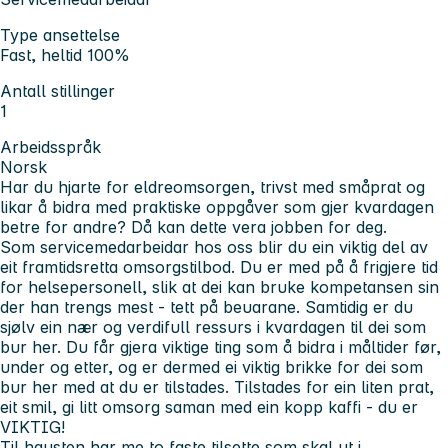
Type ansettelse
Fast, heltid 100%
Antall stillinger
1
Arbeidsspråk
Norsk
Har du hjarte for eldreomsorgen, trivst med småprat og
likar å bidra med praktiske oppgåver som gjer kvardagen
betre for andre? Då kan dette vera jobben for deg.
Som servicemedarbeidar hos oss blir du ein viktig del av
eit framtidsretta omsorgstilbod. Du er med på å frigjere tid
for helsepersonell, slik at dei kan bruke kompetansen sin
der han trengs mest - tett på beuarane. Samtidig er du
sjølv ein nær og verdifull ressurs i kvardagen til dei som
bur her. Du får gjera viktige ting som å bidra i måltider før,
under og etter, og er dermed ei viktig brikke for dei som
bur her med at du er tilstades. Tilstades for ein liten prat,
eit smil, gi litt omsorg saman med ein kopp kaffi - du er
VIKTIG!
Til hausten har me to faste tilsette som skal ut i