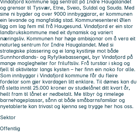
Vindafjord kommune ligg sentralt på Indre Haugalandet
og grensar til Tysvær, Etne, Sveio, Suldal og Sauda. Med
sine ni bygder og over 9000 innbyggjarar, er kommunen
ein levande og mangfaldig stad. Kommunesenteret Ølen
ligg om lag fem mil frå Haugesund. Vindafjord er ein stor
landbrukskommune med eit dynamisk og variert
næringsliv. Kommunen har høge ambisjonar om å vera eit
naturleg sentrum for Indre Haugalandet. Med si
strategiske plassering og ei lang kystlinje mot både
Sunnhordlands- og Ryfylkebassenget, byr Vindafjord på
mange moglegheiter for friluftsliv. Frå turstiar i skog og
fjell til aktivitetar langs kysten – her finn ein noko for alle.
Som innbyggar i Vindafjord kommune får du fleire
fordelar som gjer kvardagen litt enklare. Til dømes kan du
få sletta inntil 25.000 kroner av studielånet ditt kvart år,
heilt fram til lånet er nedbetalt. Me tilbyr òg rimelege
barnehageplassar, sånn at både småbarnsfamiliar og
nyetablerte kan trivast og kjenna seg trygge her hos oss.
Sektor
Offentlig