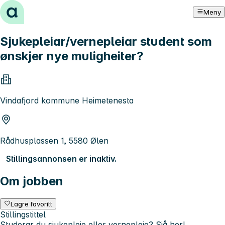
Hopp til innhold
Meny
Sjukepleiar/vernepleiar student som
ønskjer nye muligheiter?
Vindafjord kommune Heimetenesta
Rådhusplassen 1, 5580 Ølen
Stillingsannonsen er inaktiv.
Om jobben
Lagre favoritt
Stillingstittel
Studerar du sjukepleie eller vernepleie? Sjå her!