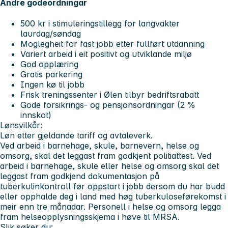
Andre godeordningar
500 kr i stimuleringstillegg for langvakter
laurdag/søndag
Moglegheit for fast jobb etter fullført utdanning
Variert arbeid i eit positivt og utviklande miljø
God opplæring
Gratis parkering
Ingen kø til jobb
Frisk treningssenter i Ølen tilbyr bedriftsrabatt
Gode forsikrings- og pensjonsordningar (2 %
innskot)
Lønsvilkår:
Løn etter gjeldande tariff og avtaleverk.
Ved arbeid i barnehage, skule, barnevern, helse og
omsorg, skal det leggast fram godkjent politiattest. Ved
arbeid i barnehage, skule eller helse og omsorg skal det
leggast fram godkjend dokumentasjon på
tuberkulinkontroll før oppstart i jobb dersom du har budd
eller opphalde deg i land med høg tuberkuloseførekomst i
meir enn tre månadar. Personell i helse og omsorg legga
fram helseopplysningsskjema i høve til MRSA.
Slik søker du: