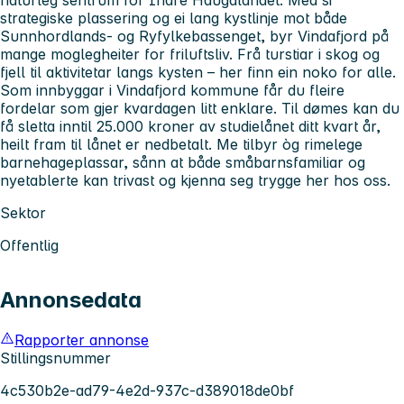
strategiske plassering og ei lang kystlinje mot både
Sunnhordlands- og Ryfylkebassenget, byr Vindafjord på
mange moglegheiter for friluftsliv. Frå turstiar i skog og
fjell til aktivitetar langs kysten – her finn ein noko for alle.
Som innbyggar i Vindafjord kommune får du fleire
fordelar som gjer kvardagen litt enklare. Til dømes kan du
få sletta inntil 25.000 kroner av studielånet ditt kvart år,
heilt fram til lånet er nedbetalt. Me tilbyr òg rimelege
barnehageplassar, sånn at både småbarnsfamiliar og
nyetablerte kan trivast og kjenna seg trygge her hos oss.
Sektor
Offentlig
Annonsedata
Rapporter annonse
Stillingsnummer
4c530b2e-ad79-4e2d-937c-d389018de0bf