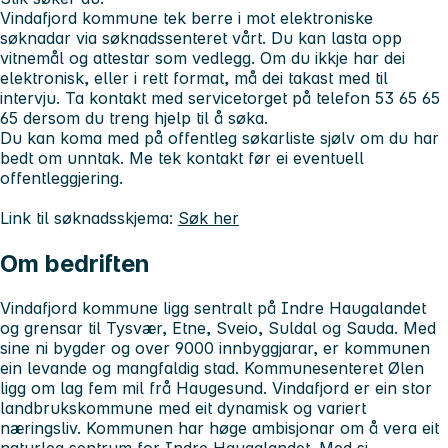
Vindafjord kommune tek berre i mot elektroniske
søknadar via søknadssenteret vårt. Du kan lasta opp
vitnemål og attestar som vedlegg. Om du ikkje har dei
elektronisk, eller i rett format, må dei takast med til
intervju. Ta kontakt med servicetorget på telefon 53 65 65
65 dersom du treng hjelp til å søka.
Du kan koma med på offentleg søkarliste sjølv om du har
bedt om unntak. Me tek kontakt før ei eventuell
offentleggjering.
Link til søknadsskjema:
Søk her
Om bedriften
Vindafjord kommune ligg sentralt på Indre Haugalandet
og grensar til Tysvær, Etne, Sveio, Suldal og Sauda. Med
sine ni bygder og over 9000 innbyggjarar, er kommunen
ein levande og mangfaldig stad. Kommunesenteret Ølen
ligg om lag fem mil frå Haugesund. Vindafjord er ein stor
landbrukskommune med eit dynamisk og variert
næringsliv. Kommunen har høge ambisjonar om å vera eit
naturleg sentrum for Indre Haugalandet. Med si