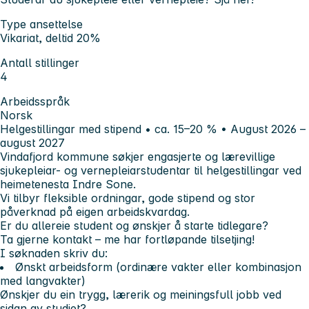
Type ansettelse
Vikariat, deltid 20%
Antall stillinger
4
Arbeidsspråk
Norsk
Helgestillingar med stipend • ca. 15–20 % • August 2026 –
august 2027
Vindafjord kommune søkjer engasjerte og lærevillige
sjukepleiar- og vernepleiarstudentar
til helgestillingar ved
heimetenesta Indre Sone.
Vi tilbyr fleksible ordningar, gode stipend og stor
påverknad på eigen arbeidskvardag.
Er du allereie student og ønskjer å starte tidlegare?
Ta gjerne kontakt – me har fortløpande tilsetjing!
I søknaden skriv du:
Ønskt
arbeidsform
(ordinære vakter eller kombinasjon
med langvakter)
Ønskjer du ein trygg, lærerik og meiningsfull jobb ved
sidan av studiet?