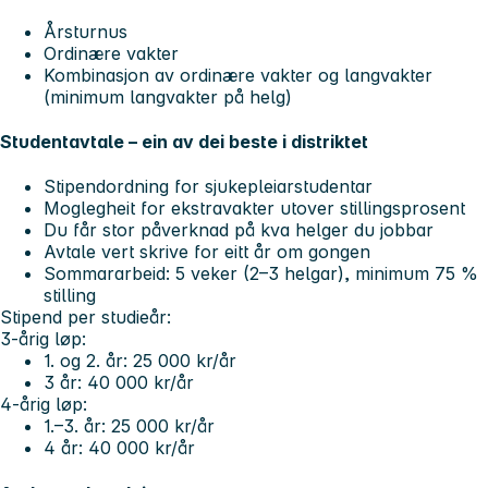
Årsturnus
Ordinære vakter
Kombinasjon av ordinære vakter og langvakter
(minimum langvakter på helg)
Studentavtale – ein av dei beste i distriktet
Stipendordning for sjukepleiarstudentar
Moglegheit for ekstravakter utover stillingsprosent
Du får stor påverknad på kva helger du jobbar
Avtale vert skrive for eitt år om gongen
Sommararbeid: 5 veker (2–3 helgar), minimum 75 %
stilling
Stipend per studieår:
3-årig løp:
1. og 2. år: 25 000 kr/år
3 år: 40 000 kr/år
4-årig løp:
1.–3. år: 25 000 kr/år
4 år: 40 000 kr/år