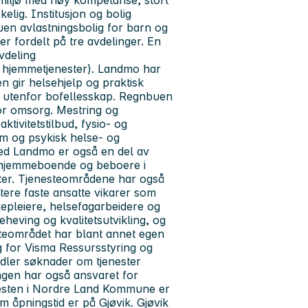
elig. Institusjon og bolig
en avlastningsbolig for barn og
r fordelt på tre avdelinger. En
vdeling
g hjemmetjenester). Landmo har
n gir helsehjelp og praktisk
og utenfor bofellesskap. Regnbuen
for omsorg. Mestring og
tivitetstilbud, fysio- og
am og psykisk helse- og
ved Landmo er også en del av
l hjemmeboende og beboere i
er. Tjenesteområdene har også
tere faste ansatte vikarer som
kepleiere, helsefagarbeidere og
heving og kvalitetsutvikling, og
teområdet har blant annet egen
g for Visma Ressursstyring og
ndler søknader om tjenester
ngen har også ansvaret for
nesten i Nordre Land Kommune er
m åpningstid er på Gjøvik. Gjøvik