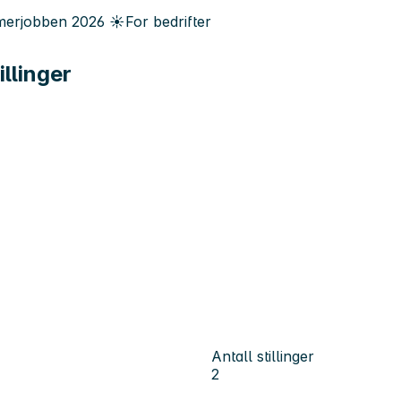
erjobben
2026
☀️
For bedrifter
illinger
Antall stillinger
2