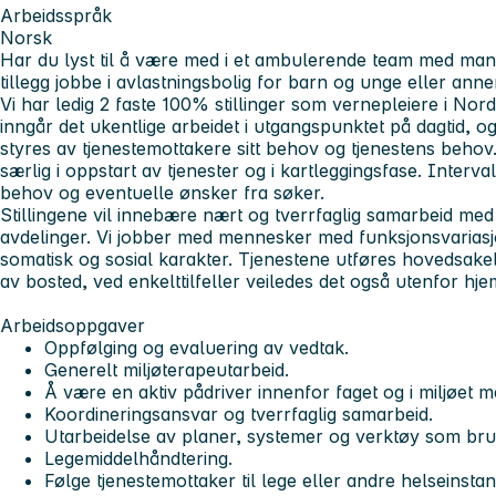
Arbeidsspråk
Norsk
Har du lyst til å være med i et ambulerende team med man
tillegg jobbe i avlastningsbolig for barn og unge eller an
Vi har ledig 2 faste 100% stillinger som vernepleiere i No
inngår det ukentlige arbeidet i utgangspunktet på dagtid, 
styres av tjenestemottakere sitt behov og tjenestens behov
særlig i oppstart av tjenester og i kartleggingsfase. Interval
behov og eventuelle ønsker fra søker.
Stillingene vil innebære nært og tverrfaglig samarbeid med
avdelinger. Vi jobber med mennesker med funksjonsvariasjo
somatisk og sosial karakter. Tjenestene utføres hovedsakel
av bosted, ved enkelttilfeller veiledes det også utenfor hj
Arbeidsoppgaver
Oppfølging og evaluering av vedtak.
Generelt miljøterapeutarbeid.
Å være en aktiv pådriver innenfor faget og i miljøet m
Koordineringsansvar og tverrfaglig samarbeid.
Utarbeidelse av planer, systemer og verktøy som bruke
Legemiddelhåndtering.
Følge tjenestemottaker til lege eller andre helseinstan