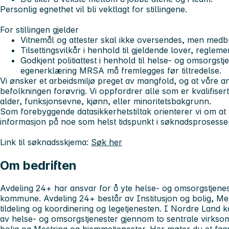
Personlig egnethet vil bli vektlagt for stillingene.
For stillingen gjelder
Vitnemål og attester skal ikke oversendes, men medbri
Tilsettingsvilkår i henhold til gjeldende lover, reglemen
Godkjent politiattest i henhold til helse- og omsorgst
egenerklæring MRSA må fremlegges før tiltredelse.
Vi ønsker et arbeidsmiljø preget av mangfold, og at våre an
befolkningen forøvrig. Vi oppfordrer alle som er kvalifisert
alder, funksjonsevne, kjønn, eller minoritetsbakgrunn.
Som forebyggende datasikkerhetstiltak orienterer vi om at 
informasjon på noe som helst tidspunkt i søknadsprosesse
Link til søknadsskjema:
Søk her
Om bedriften
Avdeling 24+ har ansvar for å yte helse- og omsorgstjenes
kommune. Avdeling 24+ består av Institusjon og bolig, Me
tildeling og koordinering og legetjenesten. I Nordre Land 
av helse- og omsorgstjenester gjennom to sentrale virkso
bolig og Mestring og hjemmetjenester. Her møter du et fa