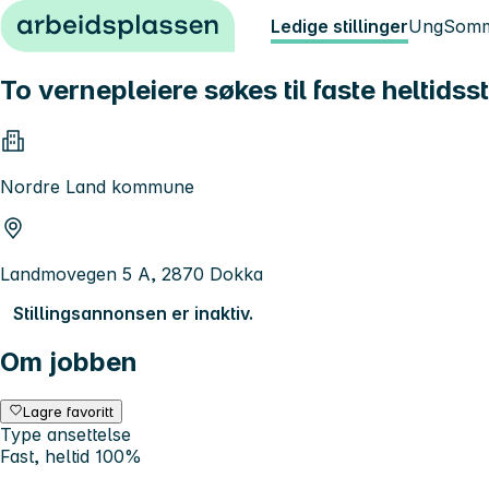
Hopp til innhold
Ledige stillinger
Ung
Somm
To vernepleiere søkes til faste heltidsst
Nordre Land kommune
Landmovegen 5 A, 2870 Dokka
Stillingsannonsen er inaktiv.
Om jobben
Lagre favoritt
Type ansettelse
Fast, heltid 100%