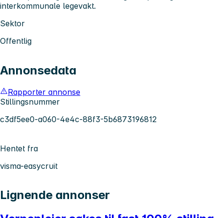
interkommunale legevakt.
Sektor
Offentlig
Annonsedata
Rapporter annonse
Stillingsnummer
c3df5ee0-a060-4e4c-88f3-5b6873196812
Hentet fra
visma-easycruit
Lignende annonser