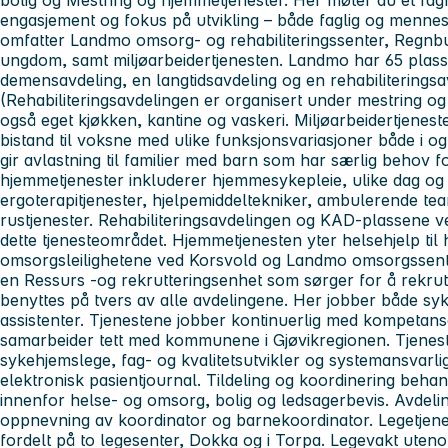
engasjement og fokus på utvikling – både faglig og mennesk
omfatter Landmo omsorg- og rehabiliteringssenter, Regnbu
ungdom, samt miljøarbeidertjenesten. Landmo har 65 plasse
demensavdeling, en langtidsavdeling og en rehabiliteringsa
(Rehabiliteringsavdelingen er organisert under mestring o
også eget kjøkken, kantine og vaskeri. Miljøarbeidertjeneste
bistand til voksne med ulike funksjonsvariasjoner både i 
gir avlastning til familier med barn som har særlig behov 
hjemmetjenester inkluderer hjemmesykepleie, ulike dag og ak
ergoterapitjenester, hjelpemiddeltekniker, ambulerende te
rustjenester. Rehabiliteringsavdelingen og KAD-plassene 
dette tjenesteområdet. Hjemmetjenesten yter helsehjelp ti
omsorgsleilighetene ved Korsvold og Landmo omsorgssent
en Ressurs -og rekrutteringsenhet som sørger for å rekrut
benyttes på tvers av alle avdelingene. Her jobber både sy
assistenter. Tjenestene jobber kontinuerlig med kompetanse
samarbeider tett med kommunene i Gjøvikregionen. Tjenes
sykehjemslege, fag- og kvalitetsutvikler og systemansvarli
elektronisk pasientjournal. Tildeling og koordinering beha
innenfor helse- og omsorg, bolig og ledsagerbevis. Avdeli
oppnevning av koordinator og barnekoordinator. Legetje
fordelt på to legesenter, Dokka og i Torpa. Legevakt uteno