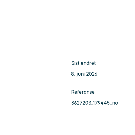
Sist endret
8. juni 2026
Referanse
3627203_179445_no