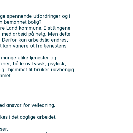
ge spennende utfordringer og i
nen bemannet bolig?
rdre Land kommune. I stillingene
og med arbeid på helg. Men dette
. Derfor kan arbeidstid endres,
l kan variere ut fra tjenestens
 mange ulike tjenester og
ner, både av fysisk, psykisk,
ig i hjemmet til bruker uavhengig
emmet.
ed ansvar for veiledning.
s i det daglige arbeidet.
ser.