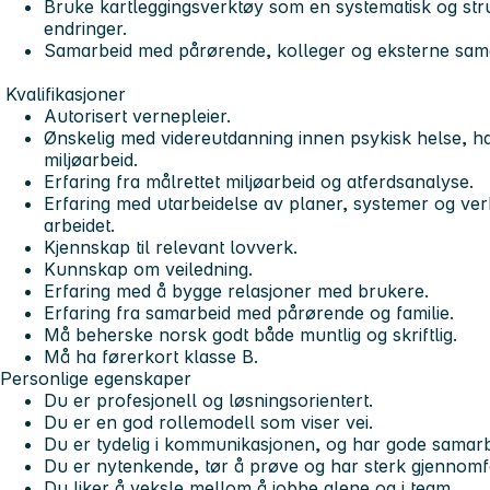
Bruke kartleggingsverktøy som en systematisk og str
endringer.
Samarbeid med pårørende, kolleger og eksterne sam
Kvalifikasjoner
Autorisert vernepleier.
Ønskelig med videreutdanning innen psykisk helse, habi
miljøarbeid.
Erfaring fra målrettet miljøarbeid og atferdsanalyse.
Erfaring med utarbeidelse av planer, systemer og ver
arbeidet.
Kjennskap til relevant lovverk.
Kunnskap om veiledning.
Erfaring med å bygge relasjoner med brukere.
Erfaring fra samarbeid med pårørende og familie.
Må beherske norsk godt både muntlig og skriftlig.
Må ha førerkort klasse B.
Personlige egenskaper
Du er profesjonell og løsningsorientert.
Du er en god rollemodell som viser vei.
Du er tydelig i kommunikasjonen, og har gode samar
Du er nytenkende, tør å prøve og har sterk gjennomf
Du liker å veksle mellom å jobbe alene og i team.