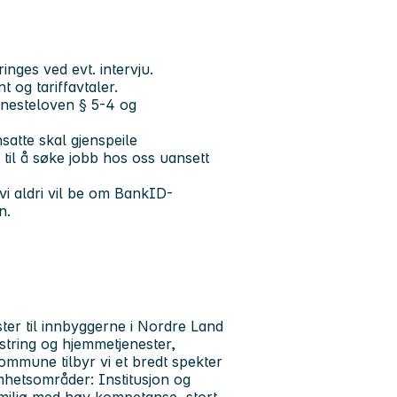
nges ved evt. intervju.
t og tariffavtaler.
jenesteloven § 5-4 og
satte skal gjenspeile
 til å søke jobb hos oss uansett
vi aldri vil be om BankID-
n.
ter til innbyggerne i Nordre Land
string og hjemmetjenester,
kommune tilbyr vi et bredt spekter
mhetsområder: Institusjon og
gmiljø med høy kompetanse, stort