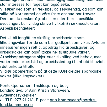
stor interesse for faget kan også søke.
Vi søker deg som er fleksibel og selvstendig, og som kan
stille på kort varsel da våre faste ansatte har fravær.
Dersom du ønsker å jobbe i en eller flere spesifikke
avdelinger, ber vi deg skrive hvilke(n) i søknadsteksten.
Arbeidsbetingelser:
Det vil bli inngått en skriftlig arbeidsavtale som
tilkallingsvikar for de som blir godkjent som vikar. Avtalen
innebærer ingen rett til oppdrag fra arbeidsgiver, og
arbeidstaker kan også takke nei til tilbudte vakter.
Arbeidsoppdragene skjer etter tilkalling ved behov, med
varierende arbeidstid og arbeidssted og i henhold til avtale
i det enkelte tilfelle.
Vi gjør oppmerksom på at dette KUN gjelder sporadiske
vakter (tilkallingsvakter).
Kontaktpersoner i Institusjon og bolig:
Landmo avd. 3: Ann Kristin Storsveen,
Avdelingssykepleier
TLF: 977 91 216, E-post:
ann.k.storsveen@nordre-
land.kommune.no