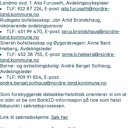
Landmo avd. 1: Aila Furuseth, Avdelingssykepleier
TLF: 922 87 226, E-post:
aila.furuseth@nordre-
land.kommune.no
Rudsgata bofellesskap: Jan Arild Brandshaug,
vikarierende avdelingsansvar
TLF: 451 99 470, E-post:
jan.a.brandshaug@nordre-
land.kommune.no
Snertin bofellesskap og Øygardsvegen: Anne Berit
Heiberg, Avdelingsleder
TLF: 452 38 755, E-post:
anne.b.heiberg@nordre-
land.kommune.no
Barne- og avlastningsbolig: André Berget Solhaug,
Avdelingsleder
TLF: 909 91 854, E-post:
andre.berget.solhaug@nordre-land.kommune.no
Som forebyggende datasikkerhetstiltak orienterer vi om at
vi aldri vil be om BankID-informasjon på noe som helst
tidspunkt i søknadsprosessen.
Link til søknadsskjema:
Søk her