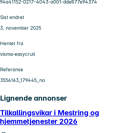
94a41152-0217-4043-a001-dde877e94374
Sist endret
3. november 2025
Hentet fra
visma-easycruit
Referanse
3556163_179445_no
Lignende annonser
Tilkallingsvikar i Mestring og
hjemmetjenester 2026