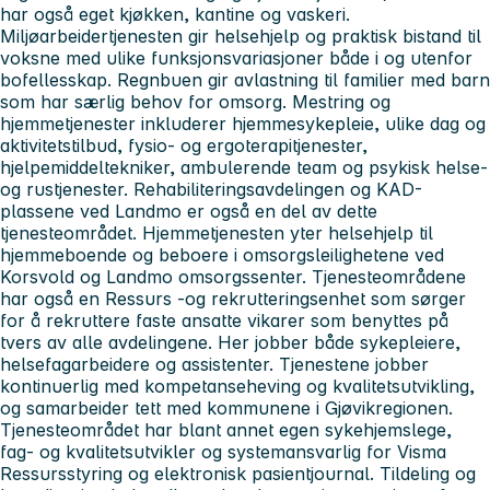
har også eget kjøkken, kantine og vaskeri.
Miljøarbeidertjenesten gir helsehjelp og praktisk bistand til
voksne med ulike funksjonsvariasjoner både i og utenfor
bofellesskap. Regnbuen gir avlastning til familier med barn
som har særlig behov for omsorg. Mestring og
hjemmetjenester inkluderer hjemmesykepleie, ulike dag og
aktivitetstilbud, fysio- og ergoterapitjenester,
hjelpemiddeltekniker, ambulerende team og psykisk helse-
og rustjenester. Rehabiliteringsavdelingen og KAD-
plassene ved Landmo er også en del av dette
tjenesteområdet. Hjemmetjenesten yter helsehjelp til
hjemmeboende og beboere i omsorgsleilighetene ved
Korsvold og Landmo omsorgssenter. Tjenesteområdene
har også en Ressurs -og rekrutteringsenhet som sørger
for å rekruttere faste ansatte vikarer som benyttes på
tvers av alle avdelingene. Her jobber både sykepleiere,
helsefagarbeidere og assistenter. Tjenestene jobber
kontinuerlig med kompetanseheving og kvalitetsutvikling,
og samarbeider tett med kommunene i Gjøvikregionen.
Tjenesteområdet har blant annet egen sykehjemslege,
fag- og kvalitetsutvikler og systemansvarlig for Visma
Ressursstyring og elektronisk pasientjournal. Tildeling og