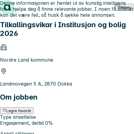
Denne informasjonen er hentet ut av kunstig intelligens
Hopp til innhold
Meny
for å hjelpe deg å finne relevante jobber. I noen få tilfeller
kan det være feil, så husk å sjekke hele annonsen.
Tilkallingsvikar i Institusjon og bolig
2026
Nordre Land kommune
Landmovegen 5 A, 2870 Dokka
Om jobben
Lagre favoritt
Type ansettelse
Engasjement, deltid 0%
Antall stillinger