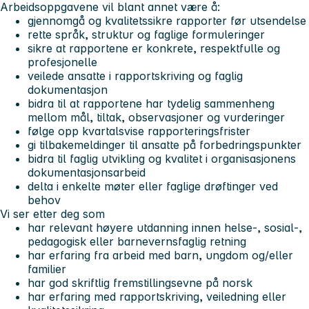
Arbeidsoppgavene vil blant annet være å:
gjennomgå og kvalitetssikre rapporter før utsendelse
rette språk, struktur og faglige formuleringer
sikre at rapportene er konkrete, respektfulle og
profesjonelle
veilede ansatte i rapportskriving og faglig
dokumentasjon
bidra til at rapportene har tydelig sammenheng
mellom mål, tiltak, observasjoner og vurderinger
følge opp kvartalsvise rapporteringsfrister
gi tilbakemeldinger til ansatte på forbedringspunkter
bidra til faglig utvikling og kvalitet i organisasjonens
dokumentasjonsarbeid
delta i enkelte møter eller faglige drøftinger ved
behov
Vi ser etter deg som
har relevant høyere utdanning innen helse-, sosial-,
pedagogisk eller barnevernsfaglig retning
har erfaring fra arbeid med barn, ungdom og/eller
familier
har god skriftlig fremstillingsevne på norsk
har erfaring med rapportskriving, veiledning eller