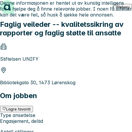
Denne informasjonen er hentet ut av kunstig intelligens
Hopp til innhold
Meny
for å hjelpe deg å finne relevante jobber. I noen få tilfeller
kan det være feil, så husk å sjekke hele annonsen.
Faglig veileder -- kvalitetssikring av
rapporter og faglig støtte til ansatte
Stiftelsen UNIFY
Bibliotekgata 30, 1473 Lørenskog
Om jobben
Lagre favoritt
Type ansettelse
Engasjement, deltid
Antall stillinger