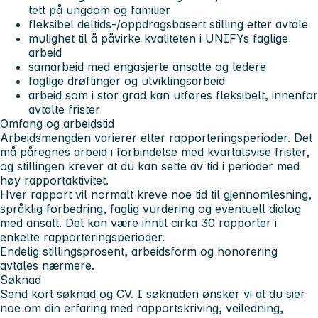
tett på ungdom og familier
fleksibel deltids-/oppdragsbasert stilling etter avtale
mulighet til å påvirke kvaliteten i UNIFYs faglige
arbeid
samarbeid med engasjerte ansatte og ledere
faglige drøftinger og utviklingsarbeid
arbeid som i stor grad kan utføres fleksibelt, innenfor
avtalte frister
Omfang og arbeidstid
Arbeidsmengden varierer etter rapporteringsperioder. Det
må påregnes arbeid i forbindelse med kvartalsvise frister,
og stillingen krever at du kan sette av tid i perioder med
høy rapportaktivitet.
Hver rapport vil normalt kreve noe tid til gjennomlesning,
språklig forbedring, faglig vurdering og eventuell dialog
med ansatt. Det kan være inntil cirka 30 rapporter i
enkelte rapporteringsperioder.
Endelig stillingsprosent, arbeidsform og honorering
avtales nærmere.
Søknad
Send kort søknad og CV. I søknaden ønsker vi at du sier
noe om din erfaring med rapportskriving, veiledning,