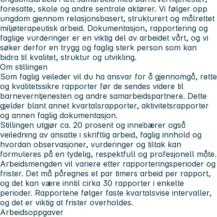
foresatte, skole og andre sentrale aktører. Vi følger opp
ungdom gjennom relasjonsbasert, strukturert og målrettet
miljøterapeutisk arbeid. Dokumentasjon, rapportering og
faglige vurderinger er en viktig del av arbeidet vårt, og vi
søker derfor en trygg og faglig sterk person som kan
bidra til kvalitet, struktur og utvikling.
Om stillingen
Som faglig veileder vil du ha ansvar for å gjennomgå, rette
og kvalitetssikre rapporter før de sendes videre til
barneverntjenesten og andre samarbeidspartnere. Dette
gjelder blant annet kvartalsrapporter, aktivitetsrapporter
og annen faglig dokumentasjon.
Stillingen utgjør ca. 20 prosent og innebærer også
veiledning av ansatte i skriftlig arbeid, faglig innhold og
hvordan observasjoner, vurderinger og tiltak kan
formuleres på en tydelig, respektfull og profesjonell måte.
Arbeidsmengden vil variere etter rapporteringsperioder og
frister. Det må påregnes et par timers arbeid per rapport,
og det kan være inntil cirka 30 rapporter i enkelte
perioder. Rapportene følger faste kvartalsvise intervaller,
og det er viktig at frister overholdes.
Arbeidsoppgaver