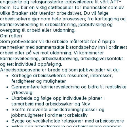
engasjerte og relasjonssterke jobbveiledere til vårt AFT-
team. Du blir en viktig støttespiller for mennesker som av
ulike årsaker står utenfor arbeidslivet. Du vil følge
arbeidssøkere gjennom hele prosessen; fra kartlegging og
karriereveiledning til arbeidstrening, jobbutvikling og
overgang til arbeid eller utdanning.
Om rollen
Som jobbveileder vil du arbeide målrettet for å hjelpe
mennesker med sammensatte bistandsbehov inn i ordinært
arbeid eller på vei mot utdanning. Vi kombinerer
karriereveiledning, arbeidsutprøving, arbeidsgiverkontakt
og tett individuell oppfølging.
Arbeidsoppgavene er brede og som jobbveileder vil du:
Kartlegge arbeidssøkeres ressurser, interesser,
ferdigheter og muligheter
Gjennomføre karriereveiledning og bidra til realistiske
yrkesvalg
Utarbeide og følge opp individuelle planer i
samarbeid med arbeidssøker og Nav
Skaffe relevante arbeidstreningsplasser og
jobbmuligheter i ordinært arbeidsliv
Bygge og vedlikeholde relasjoner med arbeidsgivere
Følge opp arbeidssøkere og arbeidsgivere gjennom