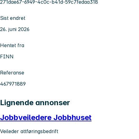
271dae67-6949-4c0c-b41d-59c7fedaa318
Sist endret
26. juni 2026
Hentet fra
FINN
Referanse
467971889
Lignende annonser
Jobbveiledere Jobbhuset
Veileder attføringsbedrift