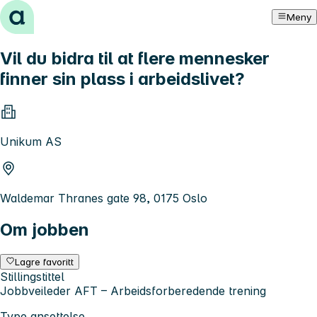
Hopp til innhold
Meny
Vil du bidra til at flere mennesker
finner sin plass i arbeidslivet?
Unikum AS
Waldemar Thranes gate 98, 0175 Oslo
Om jobben
Lagre favoritt
Stillingstittel
Jobbveileder AFT – Arbeidsforberedende trening
Type ansettelse