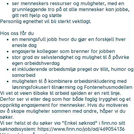
ser menneskers ressurser og muligheter, med en
grunnleggende tro på at alle mennesker kan jobbe,
gitt rett hjelp og støtte
Personlig egnethet vil bli sterkt vektlagt.
Hos oss får du
en meningsfull jobb hvor du gjør en forskjell hver
eneste dag
engasjerte kollegaer som brenner for jobben
stor grad av selvstendighet og mulighet til å påvirke
egen arbeidshverdag
et inkluderende arbeidsmiljø preget av tillit, humor og
samarbeid
muligheten til å kombinere arbeidsinkludering med
løsningsfokusert tilnærming og Fontenehusmodellen
Vi vet at veien tilbake til arbeid sjelden er en rett linje.
Derfor ser vi etter deg som har både faglig trygghet og et
oppriktig engasjement for mennesker. Hvis du motiveres
av å skape muligheter sammen med andre, håper vi du
søker.
Vi ser helst at du søker via "Enkel søknad" i finn.no sitt
søknadssystem: https://www.finn.no/job/ad/469054136