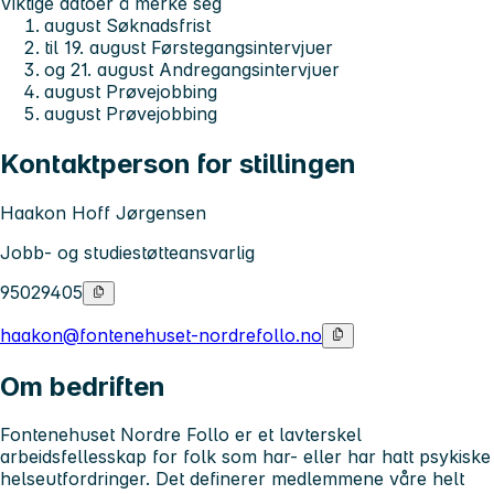
Viktige datoer å merke seg
august Søknadsfrist
til 19. august Førstegangsintervjuer
og 21. august Andregangsintervjuer
august Prøvejobbing
august Prøvejobbing
Kontaktperson for stillingen
Haakon Hoff Jørgensen
Jobb- og studiestøtteansvarlig
95029405
haakon@fontenehuset-nordrefollo.no
Om bedriften
Fontenehuset Nordre Follo er et lavterskel
arbeidsfellesskap for folk som har- eller har hatt psykiske
helseutfordringer. Det definerer medlemmene våre helt