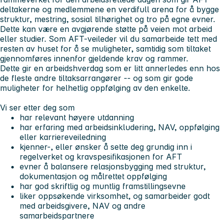
deltakerne og medlemmene en verdifull arena for å bygge
struktur, mestring, sosial tilhørighet og tro på egne evner.
Dette kan være en avgjørende støtte på veien mot arbeid
eller studier. Som AFT-veileder vil du samarbeide tett med
resten av huset for å se muligheter, samtidig som tiltaket
gjennomføres innenfor gjeldende krav og rammer.
Dette gir en arbeidshverdag som er litt annerledes enn hos
de fleste andre tiltaksarrangører -- og som gir gode
muligheter for helhetlig oppfølging av den enkelte.
Vi ser etter deg som
har relevant høyere utdanning
har erfaring med arbeidsinkludering, NAV, oppfølging
eller karriereveiledning
kjenner-, eller ønsker å sette deg grundig inn i
regelverket og kravspesifikasjonen for AFT
evner å balansere relasjonsbygging med struktur,
dokumentasjon og målrettet oppfølging
har god skriftlig og muntlig framstillingsevne
liker oppsøkende virksomhet, og samarbeider godt
med arbeidsgivere, NAV og andre
samarbeidspartnere