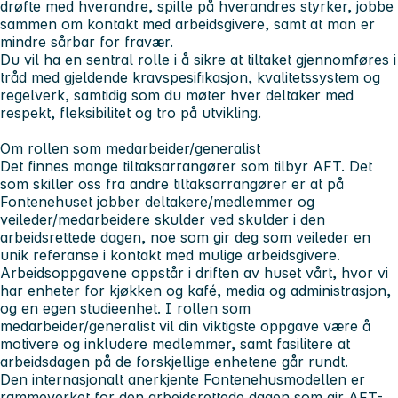
drøfte med hverandre, spille på hverandres styrker, jobbe
sammen om kontakt med arbeidsgivere, samt at man er
mindre sårbar for fravær.
Du vil ha en sentral rolle i å sikre at tiltaket gjennomføres i
tråd med gjeldende kravspesifikasjon, kvalitetssystem og
regelverk, samtidig som du møter hver deltaker med
respekt, fleksibilitet og tro på utvikling.
Om rollen som medarbeider/generalist
Det finnes mange tiltaksarrangører som tilbyr AFT. Det
som skiller oss fra andre tiltaksarrangører er at på
Fontenehuset jobber deltakere/medlemmer og
veileder/medarbeidere skulder ved skulder i den
arbeidsrettede dagen, noe som gir deg som veileder en
unik referanse i kontakt med mulige arbeidsgivere.
Arbeidsoppgavene oppstår i driften av huset vårt, hvor vi
har enheter for kjøkken og kafé, media og administrasjon,
og en egen studieenhet. I rollen som
medarbeider/generalist vil din viktigste oppgave være å
motivere og inkludere medlemmer, samt fasilitere at
arbeidsdagen på de forskjellige enhetene går rundt.
Den internasjonalt anerkjente Fontenehusmodellen er
rammeverket for den arbeidsrettede dagen som gir AFT-