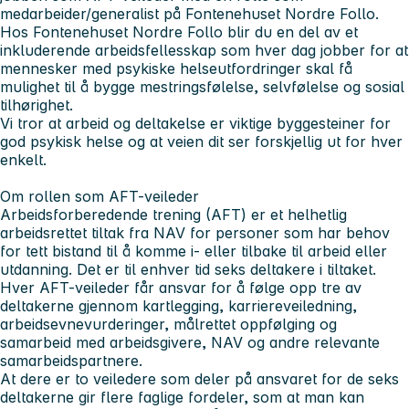
medarbeider/generalist på Fontenehuset Nordre Follo.
Hos Fontenehuset Nordre Follo blir du en del av et
inkluderende arbeidsfellesskap som hver dag jobber for at
mennesker med psykiske helseutfordringer skal få
mulighet til å bygge mestringsfølelse, selvfølelse og sosial
tilhørighet.
Vi tror at arbeid og deltakelse er viktige byggesteiner for
god psykisk helse og at veien dit ser forskjellig ut for hver
enkelt.
Om rollen som AFT-veileder
Arbeidsforberedende trening (AFT) er et helhetlig
arbeidsrettet tiltak fra NAV for personer som har behov
for tett bistand til å komme i- eller tilbake til arbeid eller
utdanning. Det er til enhver tid seks deltakere i tiltaket.
Hver AFT-veileder får ansvar for å følge opp tre av
deltakerne gjennom kartlegging, karriereveiledning,
arbeidsevnevurderinger, målrettet oppfølging og
samarbeid med arbeidsgivere, NAV og andre relevante
samarbeidspartnere.
At dere er to veiledere som deler på ansvaret for de seks
deltakerne gir flere faglige fordeler, som at man kan