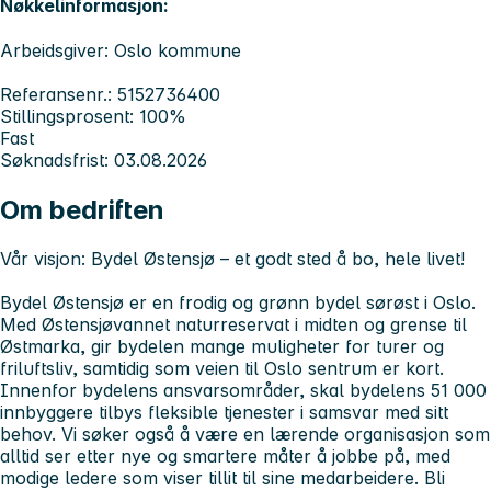
Nøkkelinformasjon:
Arbeidsgiver: Oslo kommune
Referansenr.: 5152736400
Stillingsprosent: 100%
Fast
Søknadsfrist: 03.08.2026
Om bedriften
Vår visjon: Bydel Østensjø – et godt sted å bo, hele livet!
Bydel Østensjø er en frodig og grønn bydel sørøst i Oslo.
Med Østensjøvannet naturreservat i midten og grense til
Østmarka, gir bydelen mange muligheter for turer og
friluftsliv, samtidig som veien til Oslo sentrum er kort.
Innenfor bydelens ansvarsområder, skal bydelens 51 000
innbyggere tilbys fleksible tjenester i samsvar med sitt
behov. Vi søker også å være en lærende organisasjon som
alltid ser etter nye og smartere måter å jobbe på, med
modige ledere som viser tillit til sine medarbeidere. Bli