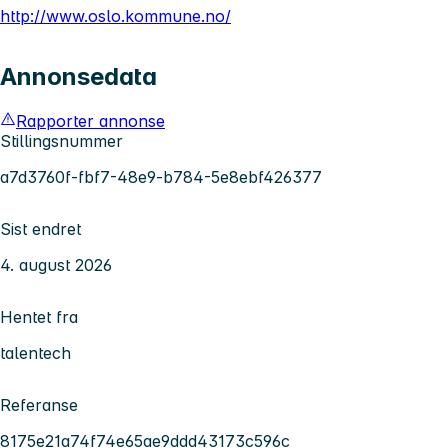
http://www.oslo.kommune.no/
Annonsedata
Rapporter annonse
Stillingsnummer
a7d3760f-fbf7-48e9-b784-5e8ebf426377
Sist endret
4. august 2026
Hentet fra
talentech
Referanse
8175e21a74f74e65ae9ddd43173c596c