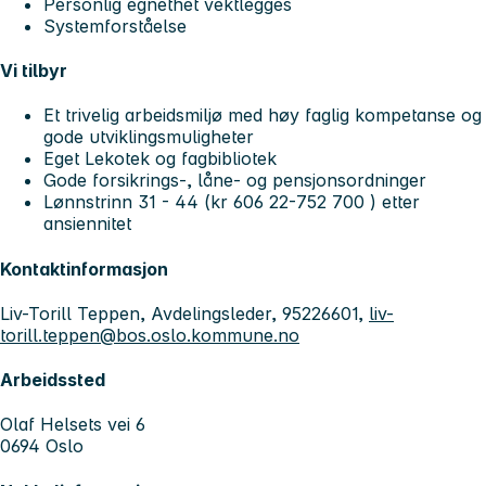
Personlig egnethet vektlegges
Systemforståelse
Vi tilbyr
Et trivelig arbeidsmiljø med høy faglig kompetanse og
gode utviklingsmuligheter
Eget Lekotek og fagbibliotek
Gode forsikrings-, låne- og pensjonsordninger
Lønnstrinn 31 - 44 (kr 606 22-752 700 ) etter
ansiennitet
Kontaktinformasjon
Liv-Torill Teppen, Avdelingsleder, 95226601,
liv-
torill.teppen@bos.oslo.kommune.no
Arbeidssted
Olaf Helsets vei 6
0694 Oslo