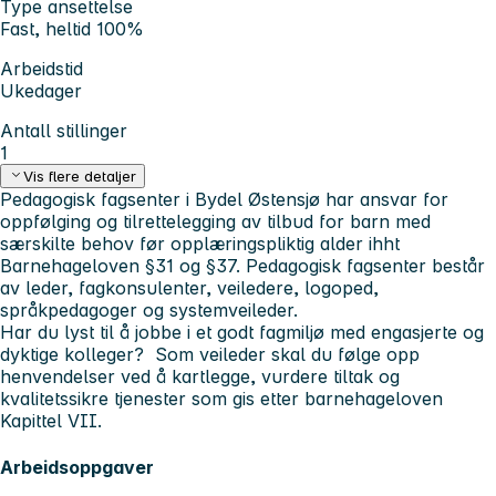
Type ansettelse
Fast, heltid 100%
Arbeidstid
Ukedager
Antall stillinger
1
Vis flere detaljer
Pedagogisk fagsenter i Bydel Østensjø har ansvar for
oppfølging og tilrettelegging av tilbud for barn med
særskilte behov før opplæringspliktig alder ihht
Barnehageloven §31 og §37. Pedagogisk fagsenter består
av leder, fagkonsulenter, veiledere, logoped,
språkpedagoger og systemveileder.
Har du lyst til å jobbe i et godt fagmiljø med engasjerte og
dyktige kolleger? Som veileder skal du følge opp
henvendelser ved å kartlegge, vurdere tiltak og
kvalitetssikre tjenester som gis etter barnehageloven
Kapittel VII.
Arbeidsoppgaver