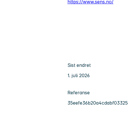
https://www.sens.no/
Sist endret
1. juli 2026
Referanse
35eefe36b20a4cdabf03325