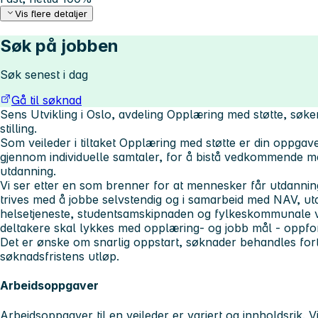
Vis flere detaljer
Søk på jobben
Søk senest i dag
Gå til søknad
Sens Utvikling i Oslo, avdeling Opplæring med støtte, søke
stilling.
Som veileder i tiltaket Opplæring med støtte er din oppgav
gjennom individuelle samtaler, for å bistå vedkommende m
utdanning.
Vi ser etter en som brenner for at mennesker får utdannin
trives med å jobbe selvstendig og i samarbeid med NAV, utd
helsetjeneste, studentsamskipnaden og fylkeskommunale ve
deltakere skal lykkes med opplæring- og jobb mål - oppford
Det er ønske om snarlig oppstart, søknader behandles for
søknadsfristens utløp.
Arbeidsoppgaver
Arbeidsoppgaver til en veileder er variert og innholdsrik. Vi