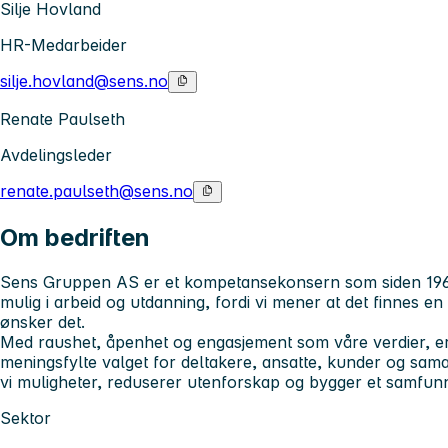
Silje Hovland
HR-Medarbeider
silje.hovland@sens.no
Renate Paulseth
Avdelingsleder
renate.paulseth@sens.no
Om bedriften
Sens Gruppen AS er et kompetansekonsern som siden 1966 
mulig i arbeid og utdanning, fordi vi mener at det finnes en 
ønsker det.
Med raushet, åpenhet og engasjement som våre verdier, er
meningsfylte valget
for deltakere, ansatte, kunder og sa
vi muligheter, reduserer utenforskap og bygger et samfunn
Sektor