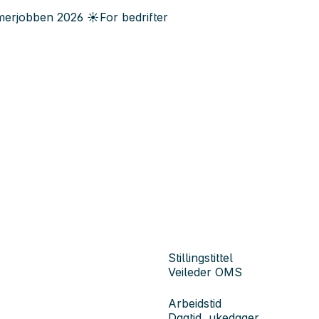
erjobben
2026
☀️
For bedrifter
Stillingstittel
Veileder OMS
Arbeidstid
Dagtid, ukedager