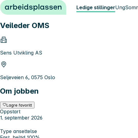
Hopp til innhold
Ledige stillinger
Ung
Somm
Veileder OMS
Sens Utvikling AS
Seljeveien 6, 0575 Oslo
Om jobben
Lagre favoritt
Oppstart
1. september 2026
Type ansettelse
Fast, heltid 100%