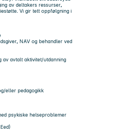
ing av deltakers ressurser,
støtte. Vi gir tett oppfølgning i
e
eidsgiver, NAV og behandler ved
v avtalt aktivitet/utdanning
og/eller pedagogikk
med psykiske helseproblemer
SEed)