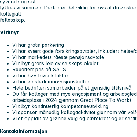
syvende og sist
lykkes vi sammen. Derfor er det viktig for oss at du ønske
kollegialt
fellesskap.
Vi tilbyr
Vi har gratis parkering
Vi har svært gode forsikringsavtaler, inkludert helsefo
Vi har markedets råeste pensjonsavtale
Vi tilbyr gratis leie av selskapslokaler
Rabattert pris på SATS
Vi har høy trivselsfaktor
Vi har en sterk innovasjonskultur
Hele bedriften samarbeider på et gjensidig tillitsnivå
Du får kolleger med mye engasjement og arbeidsglede
arbeidsplass i 2024 gjennom Great Place To Work)
Vi tilbyr kontinuerlig kompetanseutvikling
Vi sponser månedlig kollegaaktivitet gjennom vår velf
Vi er opptatt av grønne valg og bærekraft og er sertifi
Kontaktinformasjon