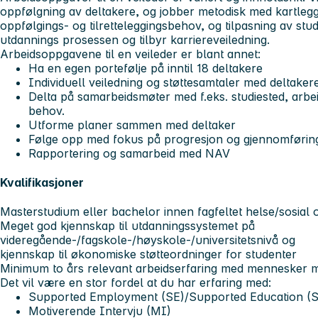
oppfølgning av deltakere, og jobber metodisk med kartlegg
oppfølgings- og tilretteleggingsbehov, og tilpasning av studie
utdannings prosessen og tilbyr karriereveiledning.
Arbeidsoppgavene til en veileder er blant annet:
Ha en egen portefølje på inntil 18 deltakere
Individuell veiledning og støttesamtaler med deltaker
Delta på samarbeidsmøter med f.eks. studiested, arb
behov.
Utforme planer sammen med deltaker
Følge opp med fokus på progresjon og gjennomføring a
Rapportering og samarbeid med NAV
Kvalifikasjoner
Masterstudium eller bachelor innen fagfeltet helse/sosial 
Meget god kjennskap til utdanningssystemet på
videregående-/fagskole-/høyskole-/universitetsnivå og
kjennskap til økonomiske støtteordninger for studenter
Minimum to års relevant arbeidserfaring med mennesker 
Det vil være en stor fordel at du har erfaring med:
Supported Employment (SE)/Supported Education (
Motiverende Intervju (MI)