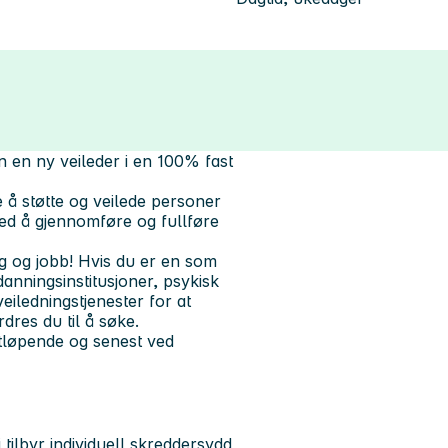
n en ny veileder i en 100% fast
e å støtte og veilede personer
ed å gjennomføre og fullføre
g og jobb! Hvis du er en som
anningsinstitusjoner, psykisk
iledningstjenester for at
res du til å søke.
tløpende og senest ved
 tilbyr individuell skreddersydd