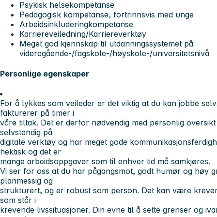
Psykisk helsekompetanse
Pedagogisk kompetanse, fortrinnsvis med unge
Arbeidsinkluderingkompetanse
Karriereveiledning/Karriereverktøy
Meget god kjennskap til utdanningssystemet på
videregående-/fagskole-/høyskole-/universitetsnivå
Personlige egenskaper
For å lykkes som veileder er det viktig at du kan jobbe selv
fakturerer på timer i
våre tiltak. Det er derfor nødvendig med personlig oversi
selvstendig på
digitale verktøy og har meget gode kommunikasjonsferdigh
hektisk og det er
mange arbeidsoppgaver som til enhver tid må samkjøres.
Vi ser for oss at du har pågangsmot, godt humør og høy gra
planmessig og
strukturert, og er robust som person. Det kan være kreve
som står i
krevende livssituasjoner. Din evne til å sette grenser og ivar