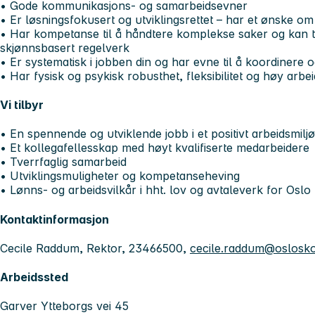
• Gode kommunikasjons- og samarbeidsevner
• Er løsningsfokusert og utviklingsrettet – har et ønske om
• Har kompetanse til å håndtere komplekse saker og kan ta
skjønnsbasert regelverk
• Er systematisk i jobben din og har evne til å koordinere 
• Har fysisk og psykisk robusthet, fleksibilitet og høy arb
Vi tilbyr
• En spennende og utviklende jobb i et positivt arbeidsmiljø
• Et kollegafellesskap med høyt kvalifiserte medarbeidere
• Tverrfaglig samarbeid
• Utviklingsmuligheter og kompetanseheving
• Lønns- og arbeidsvilkår i hht. lov og avtaleverk for Os
Kontaktinformasjon
Cecile Raddum, Rektor, 23466500,
cecile.raddum@oslosk
Arbeidssted
Garver Ytteborgs vei 45