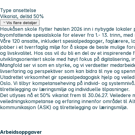
Type ansettelse
Vikariat, deltid 50%
Vis flere detaljer
Haukåsen skole flytter høsten 2026 inn i nybygde lokaler p
byomfattende spesialskole for elever fra 1.- 13. trinn, med
Våre 120 ansatte, inkludert spesialpedagoger, faglærere, l
jobber i et tverrfaglig miljø for å skape de beste mulige fo
og livskvalitet. Hos oss vil du bli en del av et inspirerende f
utviklingsorientert skole med høyt fokus på digitalisering, 
Mangfold ser vi som en styrke, og vi verdsetter medarbei
livserfaring og perspektiver som kan bidra til nye og spen
Utadrettet virksomhet gir spesialpedagogisk hjelp og veiled
Oslo. Vi tilbyr kompetanseheving på individ- og systemnivå. 
tilrettelegging av læringsmiljø og individuelle tilpasninger.
Det utlyses nå et 50% vikariat frem til 30.06.27. Veiledere
veiledningskompetanse og erfaring innenfor området til Al
kommunikasjon (ASK) og tilrettelegging av læringsmiljø.
Arbeidsoppgaver