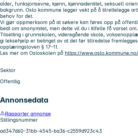
alder, funksjonsevne, kjønn, kjønnsidentitet, seksuell orient
bakgrunn. Oslo kommune legger vekt på å tilrettelegge a
behov for det.
Vi gjør oppmerksom på at søkere kan føres opp på offentl
bedt om anonymitet, men dette vil du i tilfelle få varsel om.
Tilsetting i grunnskolen, videregående skole, voksenopplæri
gi leksehjelp er betinget av at det før tiltredelse fremlegges 
opplæringsloven § 17-11.
Les mer om Osloskolen på
https://www.oslo.kommune.no/
Sektor
Offentlig
Annonsedata
Rapporter annonse
Stillingsnummer
ad347d60-31bb-4545-ba36-c2559d923c43