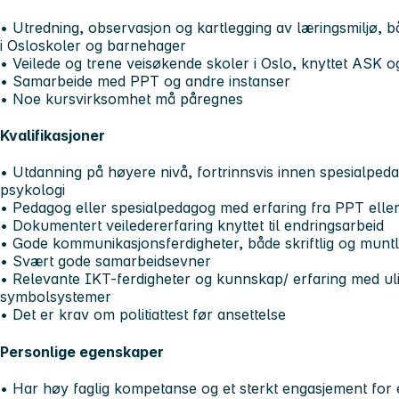
• Utredning, observasjon og kartlegging av læringsmiljø, b
i Osloskoler og barnehager
• Veilede og trene veisøkende skoler i Oslo, knyttet ASK og 
• Samarbeide med PPT og andre instanser
• Noe kursvirksomhet må påregnes
Kvalifikasjoner
• Utdanning på høyere nivå, fortrinnsvis innen spesialpeda
psykologi
• Pedagog eller spesialpedagog med erfaring fra PPT elle
• Dokumentert veiledererfaring knyttet til endringsarbeid
• Gode kommunikasjonsferdigheter, både skriftlig og muntl
• Svært gode samarbeidsevner
• Relevante IKT-ferdigheter og kunnskap/ erfaring med ul
symbolsystemer
• Det er krav om politiattest før ansettelse
Personlige egenskaper
• Har høy faglig kompetanse og et sterkt engasjement for