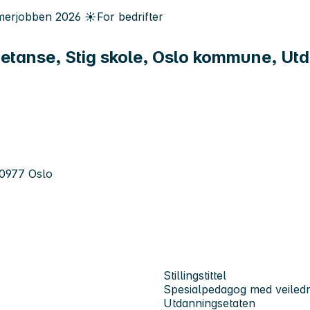
erjobben
2026
☀️
For bedrifter
tanse, Stig skole, Oslo kommune, Ut
 0977 Oslo
Stillingstittel
Spesialpedagog med veiled
Utdanningsetaten