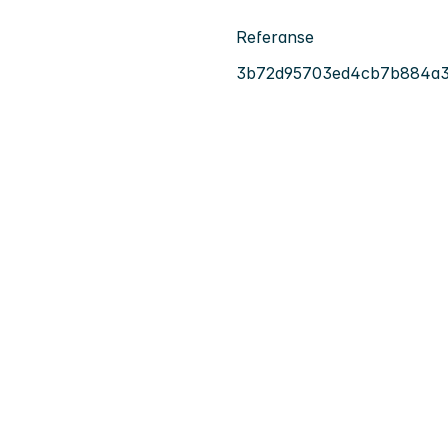
Referanse
3b72d95703ed4cb7b884a3