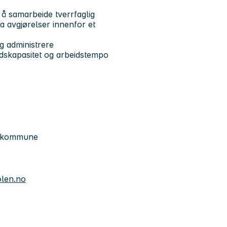
 å samarbeide tverrfaglig
 avgjørelser innenfor et
og administrere
eidskapasitet og arbeidstempo
lo kommune
olen.no