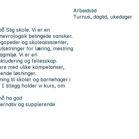
Arbeidstid
Turnus, dagtid, ukedager
å Stig skole. Vi er en
 nevrologisk betingede vansker.
ogopeder og skoleassistenter,
rutsetninger for læring, mestring
agmiljø. Vi er en
inkludering og fellesskap.
dere med ulike kompetanser,
nende løsninger.
ning til skoler og barnehager i
I tillegg holder vi kurs, om
 må ha god
ternativ og supplerende