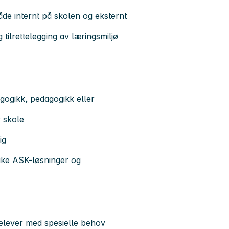
åde internt på skolen og eksternt
tilrettelegging av læringsmiljø
gogikk, pedagogikk eller
r skole
ig
ike ASK-løsninger og
 elever med spesielle behov