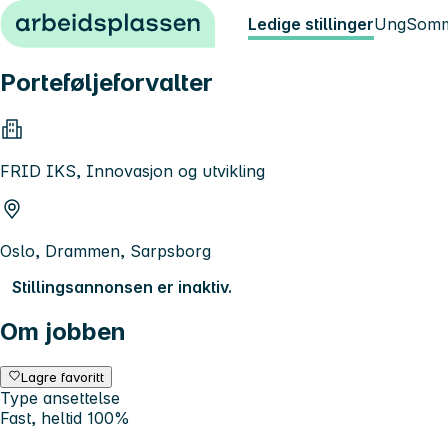
Hopp til innhold
Ledige stillinger
Ung
Somm
Porteføljeforvalter
FRID IKS, Innovasjon og utvikling
Oslo, Drammen, Sarpsborg
Stillingsannonsen er inaktiv.
Om jobben
Lagre favoritt
Type ansettelse
Fast, heltid 100%