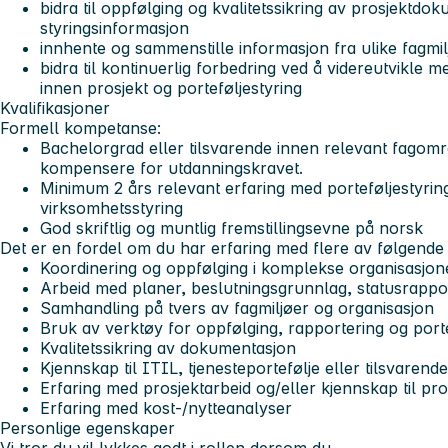
bidra til oppfølging og kvalitetssikring av prosjektdo
styringsinformasjon
innhente og sammenstille informasjon fra ulike fagmil
bidra til kontinuerlig forbedring ved å videreutvikle 
innen prosjekt og porteføljestyring
Kvalifikasjoner
Formell kompetanse:
Bachelorgrad eller tilsvarende innen relevant fagomr
kompensere for utdanningskravet.
Minimum 2 års relevant erfaring med porteføljestyring,
virksomhetsstyring
God skriftlig og muntlig fremstillingsevne på norsk
Det er en fordel om du har erfaring med flere av følgende
Koordinering og oppfølging i komplekse organisasjon
Arbeid med planer, beslutningsgrunnlag, statusrappo
Samhandling på tvers av fagmiljøer og organisasjon
Bruk av verktøy for oppfølging, rapportering og porte
Kvalitetssikring av dokumentasjon
Kjennskap til ITIL, tjenesteportefølje eller tilsvare
Erfaring med prosjektarbeid og/eller kjennskap til pr
Erfaring med kost-/nytteanalyser
Personlige egenskaper