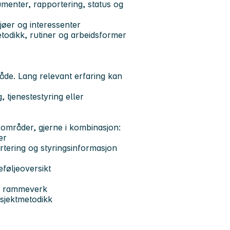
kumenter, rapportering, status og
jøer og interessenter
metodikk, rutiner og arbeidsformer
åde. Lang relevant erfaring kan
 tjenestestyring eller
 områder, gjerne i kombinasjon:
er
rtering og styringsinformasjon
føljeoversikt
nde rammeverk
osjektmetodikk