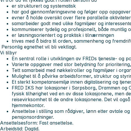
Vi tror du vil lykkes godt i rollen dersom du
er strukturert og systematisk
har god gjennomføringsevne og følger opp oppgaver 
evner å holde oversikt over flere parallelle aktiviteter
samarbeider godt med ulike fagmiljøer og interessent
kommuniserer tydelig og profesjonelt, både muntlig og
er løsningsorientert og praktisk i tilnærmingen
trives med å bidra til orden, sammenheng og fremdrif
Personlig egnethet vil bli vektlagt.
Vi tilbyr
En sentral rolle i utviklingen av FRIDs tjeneste- og po
Varierte oppgaver med stor betydning for prioritering
Tett samarbeid med nøkkelroller og fagmiljøer i orga
Mulighet til å påvirke arbeidsformer, struktur og sty
Et sterkt kompetansemiljø innen digitalisering og tjen
FRID IKS har lokasjoner i Sarpsborg, Drammen og Os
fysisk tilhørighet ved en av disse lokasjonene, men 
reisevirksomhet til de andre lokasjonene. Det vil ogs
hjemmekontor.
Ansettelse i stilling som rådgiver, lønn etter avtale o
pensjonsordninger.
Ansettelsesform: Fast ansettelse.
Arbeidstid: Dagtid.