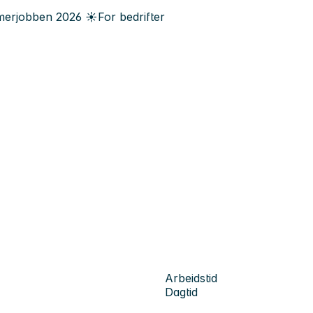
erjobben
2026
☀️
For bedrifter
Arbeidstid
Dagtid