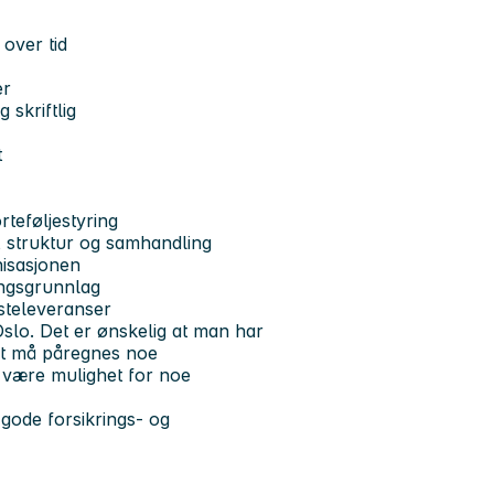
over tid
er
 skriftlig
t
rteføljestyring
, struktur og samhandling
nisasjonen
ringsgrunnlag
esteleveranser
lo. Det er ønskelig at man har
det må påregnes noe
å være mulighet for noe
g gode forsikrings- og