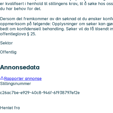
er kvalifisert i henhold til stillingens krav, til å søke hos o
du har behov for det.
Dersom det fremkommer av din søknad at du ønsker konfide
oppmerksom på følgende: Opplysninger om søker kan gjøre
bedt om konfidensiell behandling. Søker vil da få tilsendt i
offentleglova § 25.
Sektor
Offentlig
Annonsedata
Rapporter annonse
Stillingsnummer
c26ac7be-e929-40c8-946f-6f938797ef2e
Hentet fra