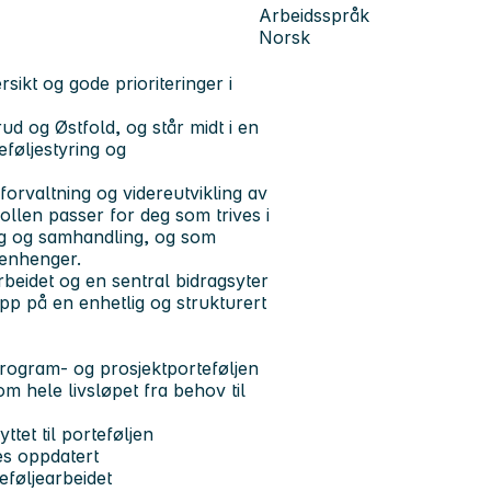
Arbeidsspråk
Norsk
sikt og gode prioriteringer i
d og Østfold, og står midt i en
eføljestyring og
 forvaltning og videreutvikling av
ollen passer for deg som trives i
ng og samhandling, og som
menhenger.
arbeidet og en sentral bidragsyter
opp på en enhetlig og strukturert
 program- og prosjektporteføljen
om hele livsløpet fra behov til
ttet til porteføljen
des oppdatert
eføljearbeidet