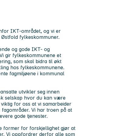
for IKT-området, og vi er
og Østfold fylkeskommuner.
rende og gode IKT- og
. Vi gir fylkeskommunene et
ring, som skal bidra til økt
vikling hos fylkeskommunene.
ente fagmiljøene i kommunal
e ansatte utvikler seg innen
isk selskap hvor du kan være
iktig for oss at vi samarbeider
 fagområder. Vi har troen på at
vere gode tjenester.
 former for forskjellighet gjør at
er. Vi oppfordrer derfor alle som