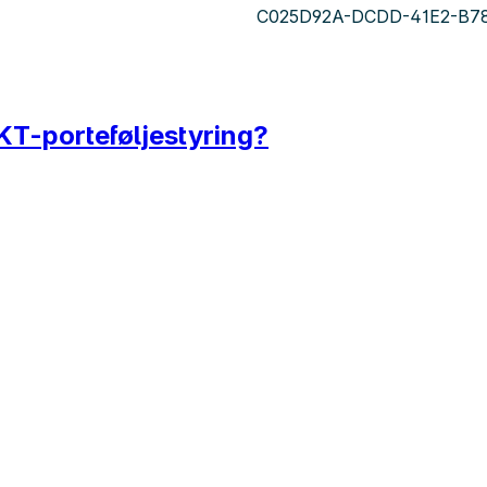
C025D92A-DCDD-41E2-B7
KT-porteføljestyring?