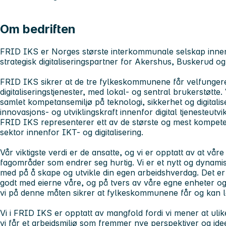
Om bedriften
FRID IKS er Norges største interkommunale selskap innen
strategisk digitaliseringspartner for Akershus, Buskerud 
FRID IKS sikrer at de tre fylkeskommunene får velfunge
digitaliseringstjenester, med lokal- og sentral brukerstøtte
samlet kompetansemiljø på teknologi, sikkerhet og digitalise
innovasjons- og utviklingskraft innenfor digital tjenesteut
FRID IKS representerer ett av de største og mest kompet
sektor innenfor IKT- og digitalisering.
Vår viktigste verdi er de ansatte, og vi er opptatt av at vår
fagområder som endrer seg hurtig. Vi er et nytt og dynam
med på å skape og utvikle din egen arbeidshverdag. Det er v
godt med eierne våre, og på tvers av våre egne enheter og
vi på denne måten sikrer at fylkeskommunene får og kan le
Vi i FRID IKS er opptatt av mangfold fordi vi mener at ulike
vi får et arbeidsmiljø som fremmer nye perspektiver og ide