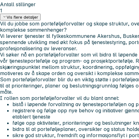
Antall stillinger
1
Vis flere detaljer
Vil du jobbe som porteføljeforvalter og skape struktur, over
komplekse sammenhenger?
Vi leverer tjenester til fylkeskommunene Akershus, Buskeru
spennende utvikling med økt fokus på tjenestestyring, port
profesjonalisering av leveranser.
Vi søker nå en
porteføljeforvalter
som vil bidra til løpende
vår tjenesteportefølje og program- og prosjektportefølje. R
skjæringspunktet mellom struktur, koordinering, oppfølgi
motiveres av å skape orden og oversikt i komplekse sam
Som porteføljeforvalter blir du en viktig støtte i portefølje
til at prioriteringer, planer og beslutningsgrunnlag følges 
måte.
I rollen som porteføljeforvalter vil du blant annet:
bistå i løpende forvaltning av tjenesteporteføljen og
registrere og følge opp nye behov og initiativer gjenn
etablert tjeneste
følge opp aktiviteter, prioriteringer og beslutninger kny
bidra til at porteføljeplaner, oversikter og status hol
sikre god struktur, fremdrift og informasjonsflyt i port