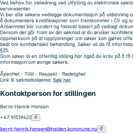
Ved behov for veiledning ved utfylling av elektronisk sø
servicesenter.
Vi ber alle søkere vedlegge dokumentasjon på utdanning og
å dokumentere kvalifikasjoner som fremkommer i CV og som
Ansiennitet blir vurdert og fastsatt basert på vedlagt dok
Dersom det går fram av din søknad at du ønsker konfidensie
oppmerksom på at opplysninger om søker kan gjøres offent
bedt om konfidensiell behandling. Søker vil da få informasj
§25.
Som søker til en offentlig stilling har også du krav på å få t
informasjon om øvrige søkere.
Åpenhet - Tillit - Respekt - Redelighet
Link til søknadsskjema:
Søk her
Kontaktperson for stillingen
Bernt-Henrik Hansen
+47 91519422
bernt-henrik.hansen@halden.kommune.no