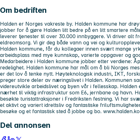
Om bedriften
Halden er Norges vakreste by. Halden kommune har drøyt
jobber for å gjøre Halden litt bedre på en litt smartere m
leverer tjenester til over 30.000 innbyggere. Vi driver alt f
eldreomsorg. Vi gir deg både vann og vei og kulturopplevels
Halden kommune, får du kollegaer innen svært mange yrkes
arbeidsplass med mye kunnskap, varierte oppgaver og gode
Medarbeidere i Halden kommune jobber etter verdiene: Åpenh
redelighet. Halden kommune har mål om å bli Norges mes
er det lov å tenke nytt. Høyteknologisk industri, IKT, forsk
preger store deler av næringslivet i Halden. Kommunen sa
videreutvikle arbeidslivet og byen vår i fellesskap. Hal
nærhet til viktig infrastruktur som E6, jernbane og havn.
besøkte turistattraksjoner i Fredriksten festning. Vi har 
et aktivt og variert idrettsliv og fantastiske friluftsmulighe
besøke og et fantastisk sted å jobbe og bo. www.halden.
Del annonsen