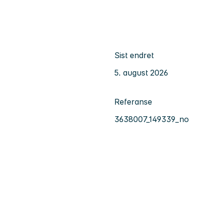
Sist endret
5. august 2026
Referanse
3638007_149339_no