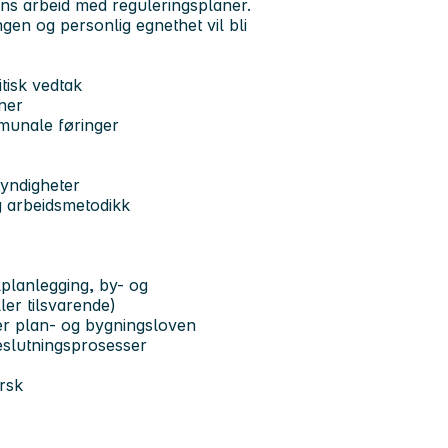
ns arbeid med reguleringsplaner.
ngen og personlig egnethet vil bli
tisk vedtak
ner
mmunale føringer
myndigheter
og arbeidsmetodikk
planlegging, by- og
ler tilsvarende)
er plan- og bygningsloven
beslutningsprosesser
orsk