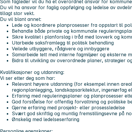
Som fagleder vil du ha et overordnet ansvar for kommune
Du vil ha ansvar for faglig oppfølging og ledelse av avdeli
tillagt stor vekt.
Du vil blant annet:
Lede og koordinere planprosesser fra oppstart til poli
Behandle både private og kommunale reguleringspla
Sikre kvalitet i planforslag i tråd med lovverk og ko
Utarbeide saksframlegg til politisk behandling
Veilede utbyggere, rådgivere og innbyggere
Samarbeide tett med interne fagmiljøer og eksterne 
Bidra til utvikling av overordnede planer, strategier 
Kvalifikasjoner og utdanning:
Vi ser etter deg som har:
Relevant høyere utdanning (for eksempel innen areal
regionplanlegging, landskapsarkitektur, ingeniørfag el
Erfaring med reguleringsplaner og planprosesser ett
God forståelse for offentlig forvaltning og politiske 
Gjerne erfaring med prosjekt- eller prosessledelse
Svært god skriftlig og muntlig fremstillingsevne på n
Ønskelig med ledelseserfaring
Personlige egenskaper: