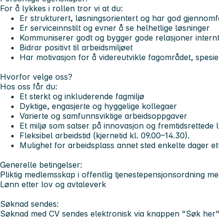
For å lykkes i rollen tror vi at du:
Er strukturert, løsningsorientert og har god gjennom
Er serviceinnstilt og evner å se helhetlige løsninger
Kommuniserer godt og bygger gode relasjoner internt
Bidrar positivt til arbeidsmiljøet
Har motivasjon for å videreutvikle fagområdet, spesiel
Hvorfor velge oss?
Hos oss får du:
Et sterkt og inkluderende fagmiljø
Dyktige, engasjerte og hyggelige kollegaer
Varierte og samfunnsviktige arbeidsoppgaver
Et miljø som satser på innovasjon og fremtidsrettede 
Fleksibel arbeidstid (kjernetid kl. 09.00–14.30).
Mulighet for arbeidsplass annet sted enkelte dager e
Generelle betingelser:
Pliktig medlemsskap i offentlig tjenestepensjonsordning m
Lønn etter lov og avtaleverk
Søknad sendes:
Søknad med CV sendes elektronisk via knappen "Søk her