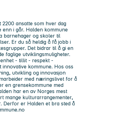
 2200 ansatte som hver dag
åte enn i går. Halden kommune
ra barnehager og skoler til
er. Er du så heldig å få jobb i
grupper. Det bidrar til å gi en
 faglige utviklingsmuligheter.
et - tillit - respekt -
t innovative kommune. Hos oss
ning, utvikling og innovasjon
marbeider med næringslivet for å
den er en grensekommune med
 Halden har en av Norges mest
svært mange kulturarrangementer,
ter. Derfor er Halden et bra sted å
kommune.no