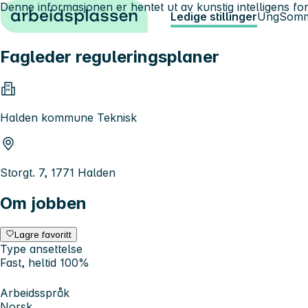
Denne informasjonen er hentet ut av kunstig intelligens for
Hopp til innhold
Ledige stillinger
Ung
Somm
Fagleder reguleringsplaner
Halden kommune Teknisk
Storgt. 7, 1771 Halden
Om jobben
Lagre favoritt
Type ansettelse
Fast, heltid 100%
Arbeidsspråk
Norsk