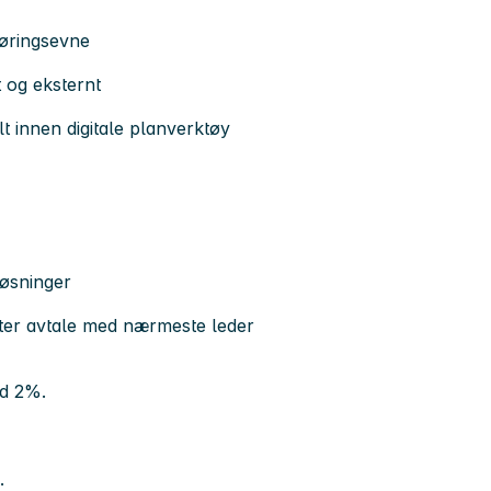
føringsevne
 og eksternt
t innen digitale planverktøy
løsninger
tter avtale med nærmeste leder
ed 2%.
".