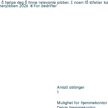
 å hjelpe deg å finne relevante jobber. I noen få tilfeller 
erjobben
2026
☀️
For bedrifter
Antall stillinger
1
Mulighet for hjemmekontor
Delvis hjemmekontor