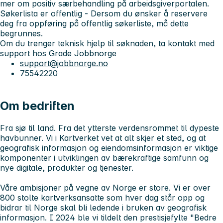
mer om positiv særbehandling på arbeidsgiverportalen.
Søkerlista er offentlig
- Dersom du ønsker å reservere
deg fra oppføring på offentlig søkerliste, må dette
begrunnes.
Om du trenger teknisk hjelp
til søknaden, ta kontakt med
support hos Grade Jobbnorge
support@jobbnorge.no
75542220
Om bedriften
Fra sjø til land. Fra det ytterste verdensrommet til dypeste
havbunner. Vi i Kartverket vet at alt skjer et sted, og at
geografisk informasjon og eiendomsinformasjon er viktige
komponenter i utviklingen av bærekraftige samfunn og
nye digitale, produkter og tjenester.
Våre ambisjoner på vegne av Norge er store. Vi er over
800 stolte kartverksansatte som hver dag står opp og
bidrar til Norge skal bli ledende i bruken av geografisk
informasjon. I 2024 ble vi tildelt den prestisjefylte "Bedre