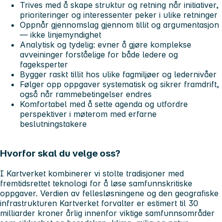
Trives med å skape struktur og retning når initiativer,
prioriteringer og interessenter peker i ulike retninger
Oppnår gjennomslag gjennom tillit og argumentasjon
— ikke linjemyndighet
Analytisk og tydelig: evner å gjøre komplekse
avveininger forståelige for både ledere og
fageksperter
Bygger raskt tillit hos ulike fagmiljøer og ledernivåer
Følger opp oppgaver systematisk og sikrer framdrift,
også når rammebetingelser endres
Komfortabel med å sette agenda og utfordre
perspektiver i møterom med erfarne
beslutningstakere
Hvorfor skal du velge oss?
I Kartverket kombinerer vi stolte tradisjoner med
fremtidsrettet teknologi for å løse samfunnskritiske
oppgaver. Verdien av fellesløsningene og den geografiske
infrastrukturen Kartverket forvalter er estimert til 30
milliarder kroner årlig innenfor viktige samfunnsområder