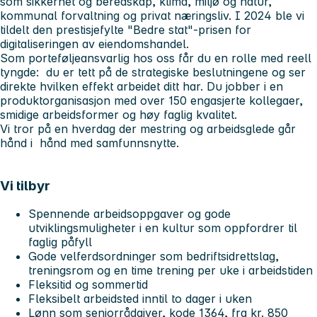
som sikkerhet og beredskap, klima, miljø og natur,
kommunal forvaltning og privat næringsliv. I 2024 ble vi
tildelt den prestisjefylte "Bedre stat"-prisen for
digitaliseringen av eiendomshandel.
Som porteføljeansvarlig hos oss får du en rolle med reell
tyngde: du er tett på de strategiske beslutningene og ser
direkte hvilken effekt arbeidet ditt har. Du jobber i en
produktorganisasjon med over 150 engasjerte kollegaer,
smidige arbeidsformer og høy faglig kvalitet.
Vi tror på en hverdag der mestring og arbeidsglede går
hånd i hånd med samfunnsnytte.
Vi tilbyr
Spennende arbeidsoppgaver og gode
utviklingsmuligheter i en kultur som oppfordrer til
faglig påfyll
Gode velferdsordninger som bedriftsidrettslag,
treningsrom og en time trening per uke i arbeidstiden
Fleksitid og sommertid
Fleksibelt arbeidsted inntil to dager i uken
Lønn som seniorrådgiver, kode 1364, fra kr. 850