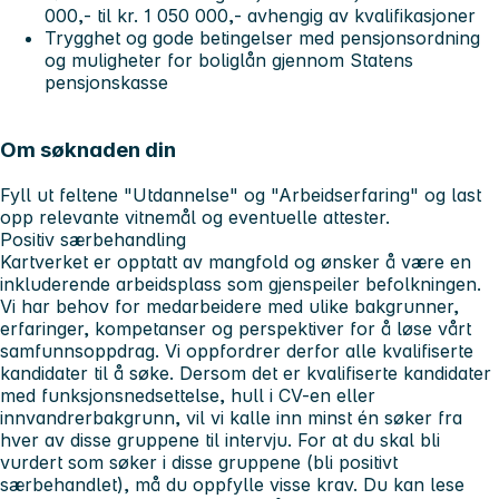
000,- til kr. 1 050 000,- avhengig av kvalifikasjoner
Trygghet og gode betingelser med pensjonsordning
og muligheter for boliglån gjennom Statens
pensjonskasse
Om søknaden din
Fyll ut feltene "Utdannelse" og "Arbeidserfaring" og last
opp relevante vitnemål og eventuelle attester.
Positiv særbehandling
Kartverket er opptatt av mangfold og ønsker å være en
inkluderende arbeidsplass som gjenspeiler befolkningen.
Vi har behov for medarbeidere med ulike bakgrunner,
erfaringer, kompetanser og perspektiver for å løse vårt
samfunnsoppdrag. Vi oppfordrer derfor alle kvalifiserte
kandidater til å søke. Dersom det er kvalifiserte kandidater
med funksjonsnedsettelse, hull i CV-en eller
innvandrerbakgrunn, vil vi kalle inn minst én søker fra
hver av disse gruppene til intervju. For at du skal bli
vurdert som søker i disse gruppene (bli positivt
særbehandlet), må du oppfylle visse krav. Du kan lese