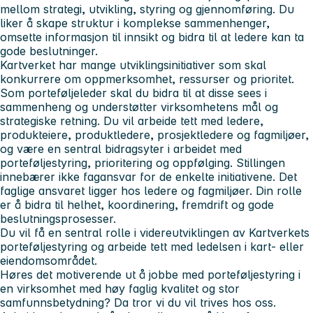
mellom strategi, utvikling, styring og gjennomføring. Du
liker å skape struktur i komplekse sammenhenger,
omsette informasjon til innsikt og bidra til at ledere kan ta
gode beslutninger.
Kartverket har mange utviklingsinitiativer som skal
konkurrere om oppmerksomhet, ressurser og prioritet.
Som porteføljeleder skal du bidra til at disse sees i
sammenheng og understøtter virksomhetens mål og
strategiske retning. Du vil arbeide tett med ledere,
produkteiere, produktledere, prosjektledere og fagmiljøer,
og være en sentral bidragsyter i arbeidet med
porteføljestyring, prioritering og oppfølging. Stillingen
innebærer ikke fagansvar for de enkelte initiativene. Det
faglige ansvaret ligger hos ledere og fagmiljøer. Din rolle
er å bidra til helhet, koordinering, fremdrift og gode
beslutningsprosesser.
Du vil få en sentral rolle i videreutviklingen av Kartverkets
porteføljestyring og arbeide tett med ledelsen i kart- eller
eiendomsområdet.
Høres det motiverende ut å jobbe med porteføljestyring i
en virksomhet med høy faglig kvalitet og stor
samfunnsbetydning? Da tror vi du vil trives hos oss.