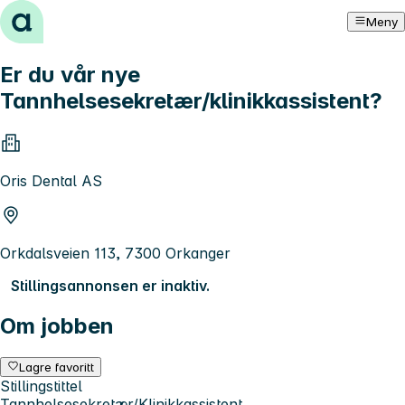
Hopp til innhold
Meny
Er du vår nye
Tannhelsesekretær/klinikkassistent?
Oris Dental AS
Orkdalsveien 113, 7300 Orkanger
Stillingsannonsen er inaktiv.
Om jobben
Lagre favoritt
Stillingstittel
Tannhelsesekretær/Klinikkassistent