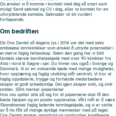
Da ønsker vi å komme i kontakt med deg så snart som
mulig! Send søknad og CV i dag, eller ta kontakt for en
uforpliktende samtale. Søknader vil bli vurdert
fortløpende.
Om bedriften
Da Oris Dental så dagens lys i 2016 var det med seks
ambisiøse tannklinikker som ønsket å utnytte potensialet i
et større faglig fellesskap. Siden den gang har vi blitt
landets største tannhelsekjede med over 90 klinikker fra
Alta i nord til Søgne i sør. Du finner oss også i Sverige og
Danmark. Vi er en voksende kjede med mange muligheter,
hvor opplæring og faglig utvikling står sentralt. Vi tror at
faglig oppdaterte, trygge og fornøyde medarbeidere
skaper et godt arbeidsmiljø. Det igjen skaper smil, og smil
smitter. Sånt merker pasientene!
Hos oss spiller alle på lag for at pasientene skal få den
beste hjelpen og en positiv opplevelse. Vårt mål er å være
Skandinavias faglig ledende tannlegekjede, og vi er stolte
av å ha fått så mange dyktige mennesker med på laget.
Oris Dental ønsker mangfold og oppfordrer kvalifiserte