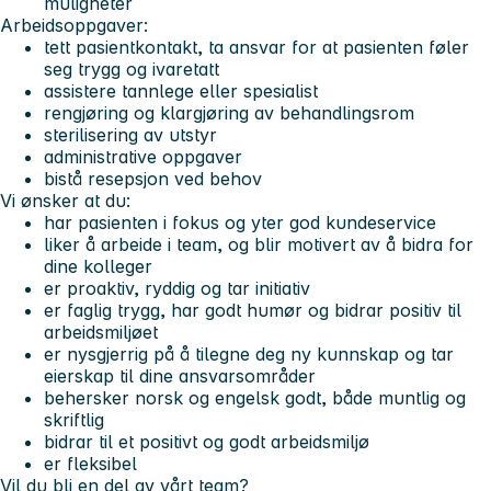
muligheter
Arbeidsoppgaver:
tett pasientkontakt, ta ansvar for at pasienten føler
seg trygg og ivaretatt
assistere tannlege eller spesialist
rengjøring og klargjøring av behandlingsrom
sterilisering av utstyr
administrative oppgaver
bistå resepsjon ved behov
Vi ønsker at du:
har pasienten i fokus og yter god kundeservice
liker å arbeide i team, og blir motivert av å bidra for
dine kolleger
er proaktiv, ryddig og tar initiativ
er faglig trygg, har godt humør og bidrar positiv til
arbeidsmiljøet
er nysgjerrig på å tilegne deg ny kunnskap og tar
eierskap til dine ansvarsområder
behersker norsk og engelsk godt, både muntlig og
skriftlig
bidrar til et positivt og godt arbeidsmiljø
er fleksibel
Vil du bli en del av vårt team?