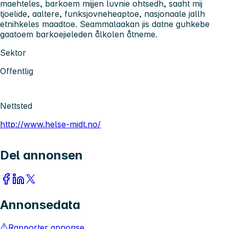
maehteles, barkoem mijjen luvnie ohtsedh, saaht mij
tjoelide, aaltere, funksjovneheaptoe, nasjonaale jallh
etnihkeles maadtoe. Seammalaakan jis datne guhkebe
gaatoem barkoejieleden ålkolen åtneme.
Sektor
Offentlig
Nettsted
http://www.helse-midt.no/
Del annonsen
Annonsedata
Rapporter annonse