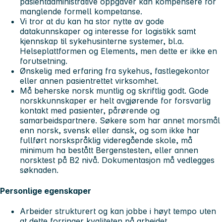
pasientadministrative oppgaver kan kompensere for
manglende formell kompetanse.
Vi tror at du kan ha stor nytte av gode
datakunnskaper og interesse for logistikk samt
kjennskap til sykehusinterne systemer, bl.a.
Helseplattformen og Elements, men dette er ikke en
forutsetning.
Ønskelig med erfaring fra sykehus, fastlegekontor
eller annen pasientrettet virksomhet.
Må beherske norsk muntlig og skriftlig godt. Gode
norskkunnskaper er helt avgjørende for forsvarlig
kontakt med pasienter, pårørende og
samarbeidspartnere. Søkere som har annet morsmål
enn norsk, svensk eller dansk, og som ikke har
fullført norskspråklig videregående skole, må
minimum ha bestått Bergenstesten, eller annen
norsktest på B2 nivå. Dokumentasjon må vedlegges
søknaden.
Personlige egenskaper
Arbeider strukturert og kan jobbe i høyt tempo uten
at dette forringer kvaliteten på arbeidet.