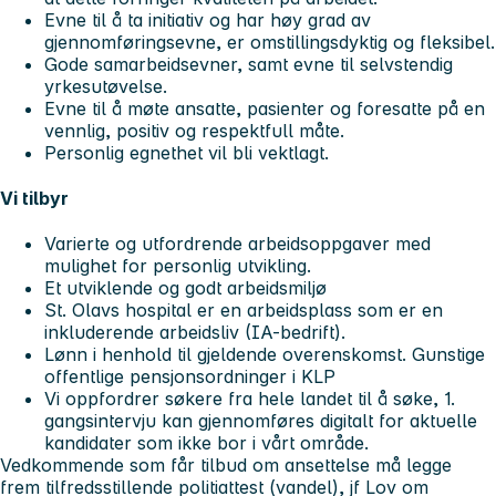
Evne til å ta initiativ og har høy grad av
gjennomføringsevne, er omstillingsdyktig og fleksibel.
Gode samarbeidsevner, samt evne til selvstendig
yrkesutøvelse.
Evne til å møte ansatte, pasienter og foresatte på en
vennlig, positiv og respektfull måte.
Personlig egnethet vil bli vektlagt.
Vi tilbyr
Varierte og utfordrende arbeidsoppgaver med
mulighet for personlig utvikling.
Et utviklende og godt arbeidsmiljø
St. Olavs hospital er en arbeidsplass som er en
inkluderende arbeidsliv (IA-bedrift).
Lønn i henhold til gjeldende overenskomst. Gunstige
offentlige pensjonsordninger i KLP
Vi oppfordrer søkere fra hele landet til å søke, 1.
gangsintervju kan gjennomføres digitalt for aktuelle
kandidater som ikke bor i vårt område.
Vedkommende som får tilbud om ansettelse må legge
frem tilfredsstillende politiattest (vandel), jf Lov om