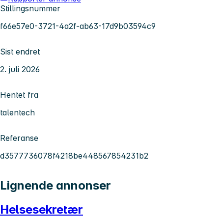
Stillingsnummer
f66e57e0-3721-4a2f-ab63-17d9b03594c9
Sist endret
2. juli 2026
Hentet fra
talentech
Referanse
d3577736078f4218be448567854231b2
Lignende annonser
Helsesekretær