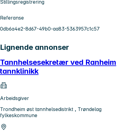
Stillingsregistrering
Referanse
0db6a4e2-8d67-49b0-aa83-5363957c1c57
Lignende annonser
Tannhelsesekretær ved Ranheim
tannklinikk
Arbeidsgiver
Trondheim øst tannhelsedistrikt , Trøndelag
fylkeskommune