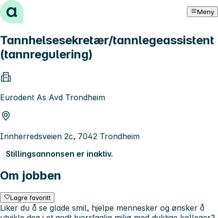
Hopp til innhold
Meny
Tannhelsesekretær/tannlegeassistent
(tannregulering)
Eurodent As Avd Trondheim
Innherredsveien 2c, 7042 Trondheim
Stillingsannonsen er inaktiv.
Om jobben
Lagre favoritt
Liker du å se glade smil, hjelpe mennesker og ønsker å
utvikle deg i et godt tverrfaglig miljø med dyktige kolleger?