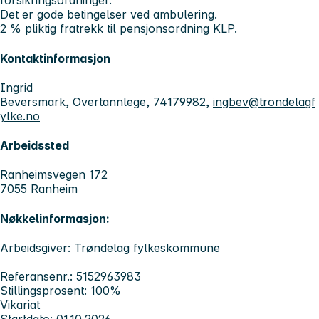
forsikringsordninger.
Det er gode betingelser ved ambulering.
2 % pliktig fratrekk til pensjonsordning KLP.
Kontaktinformasjon
Ingrid
Beversmark, Overtannlege, 74179982,
ingbev@trondelagf
ylke.no
Arbeidssted
Ranheimsvegen 172
7055 Ranheim
Nøkkelinformasjon:
Arbeidsgiver: Trøndelag fylkeskommune
Referansenr.: 5152963983
Stillingsprosent: 100%
Vikariat
Startdato: 01.10.2026