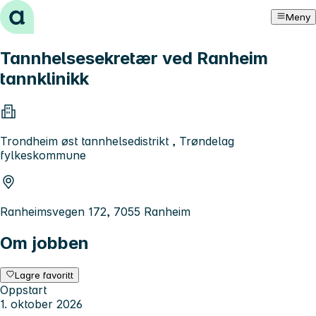
Hopp til innhold
Meny
Tannhelsesekretær ved Ranheim
tannklinikk
Trondheim øst tannhelsedistrikt , Trøndelag
fylkeskommune
Ranheimsvegen 172, 7055 Ranheim
Om jobben
Lagre favoritt
Oppstart
1. oktober 2026