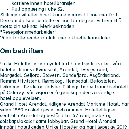
karriere innen hotellbransjen.
Full opplæring i uke 32.
Stillingen vil etter hvert kunne endres til noe mer fast.
Dersom du føler at dette er noe for deg ser vi frem til å
motta din søknad. Merk søknaden
"
Resepsjonsmedarbeider
".
Vi tar fortløpende kontakt med aktuelle kandidater.
Om bedriften
Unike Hoteller er en nyetablert hotellkjede i vekst. Våre
hoteller finnes i Kvinesdal, Arendal, Tvedestrand,
Morgedal, Seljord, Stavern, Sandefjord, Åsgårdstrand,
Ramme (Hvitsten), Rømskog, Hemsedal, Beitostølen,
Leikanger, Førde og Jølster. I tillegg har vi franchisehotell
på Osterøy. Vår visjon er å gjenskape den ærverdige
hotellopplevelsen.
Grand Hotel Arendal, tidligere Arendal Maritime Hotel, har
siden 1880 ønsket gjester velkommen. Hotellet ligger
sentralt i Arendal og består bl.a. 47 rom, møte- og
selskapslokaler samt lobbybar. Grand Hotel Arendal
inngår i hotellkjeden Unike Hoteller og har i løpet av 2019