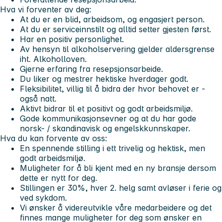
Hva vi forventer av deg:
At du er en blid, arbeidsom, og engasjert person.
At du er serviceinnstilt og alltid setter gjesten først.
Har en positiv personlighet.
Av hensyn til alkoholservering gjelder aldersgrense
iht. Alkoholloven.
Gjerne erfaring fra resepsjonsarbeide.
Du liker og mestrer hektiske hverdager godt.
Fleksibilitet, villig til å bidra der hvor behovet er -
også natt.
Aktivt bidrar til et positivt og godt arbeidsmiljø.
Gode kommunikasjonsevner og at du har gode
norsk- / skandinavisk og engelskkunnskaper.
Hva du kan forvente av oss:
En spennende stilling i ett trivelig og hektisk, men
godt arbeidsmiljø.
Muligheter for å bli kjent med en ny bransje dersom
dette er nytt for deg.
Stillingen er 30%, hver 2. helg samt avløser i ferie og
ved sykdom.
Vi ønsker å videreutvikle våre medarbeidere og det
finnes mange muligheter for deg som ønsker en