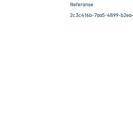
Referanse
2c3c416b-7aa5-4899-b2ea-