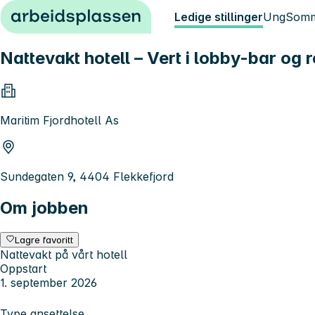
Hopp til innhold
Ledige stillinger
Ung
Somm
Nattevakt hotell – Vert i lobby-bar og 
Maritim Fjordhotell As
Sundegaten 9, 4404 Flekkefjord
Om jobben
Lagre favoritt
Nattevakt på vårt hotell
Oppstart
1. september 2026
Type ansettelse