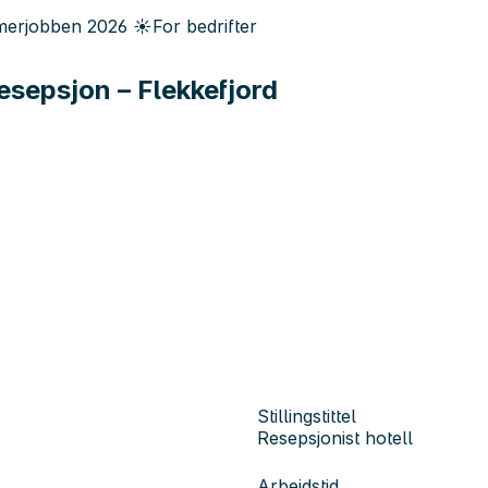
erjobben
2026
☀️
For bedrifter
resepsjon – Flekkefjord
Stillingstittel
Resepsjonist hotell
Arbeidstid