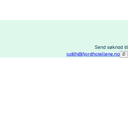
Send søknad til
judith@fjordhotellene.no