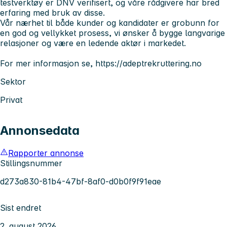
testverktøy er DNV verifisert, og våre rådgivere har bred
erfaring med bruk av disse.
Vår nærhet til både kunder og kandidater er grobunn for
en god og vellykket prosess, vi ønsker å bygge langvarige
relasjoner og være en ledende aktør i markedet.
For mer informasjon se, https://adeptrekruttering.no
Sektor
Privat
Annonsedata
Rapporter annonse
Stillingsnummer
d273a830-81b4-47bf-8af0-d0b0f9f91eae
Sist endret
2. august 2026