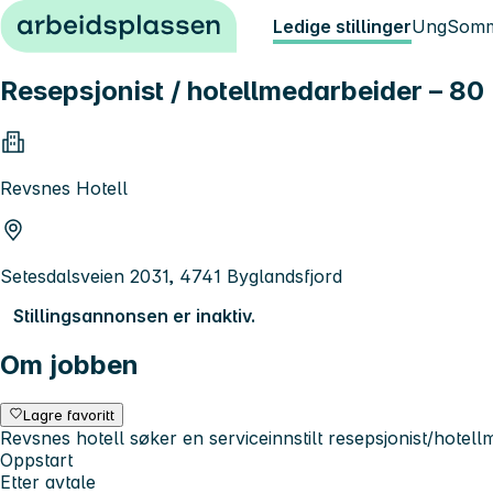
Hopp til innhold
Ledige stillinger
Ung
Somm
Resepsjonist / hotellmedarbeider – 80 %
Revsnes Hotell
Setesdalsveien 2031, 4741 Byglandsfjord
Stillingsannonsen er inaktiv.
Om jobben
Lagre favoritt
Revsnes hotell søker en serviceinnstilt resepsjonist/hotellm
Oppstart
Etter avtale