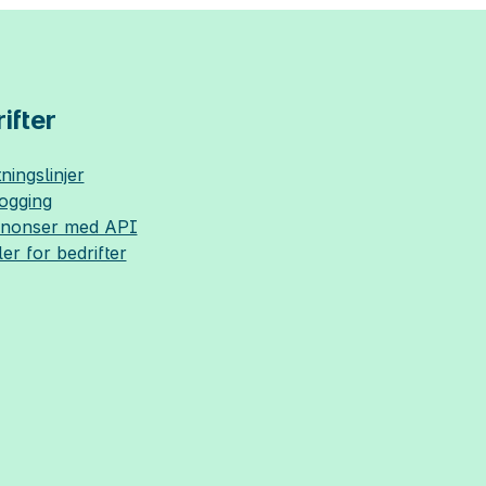
ifter
ningslinjer
logging
nnonser med API
ler for bedrifter