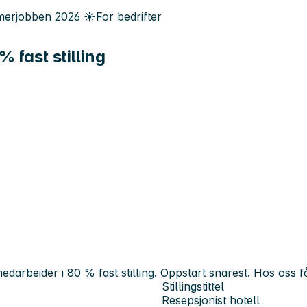
erjobben
2026
☀️
For bedrifter
 fast stilling
edarbeider i 80 % fast stilling. Oppstart snarest. Hos oss få
Stillingstittel
Resepsjonist hotell