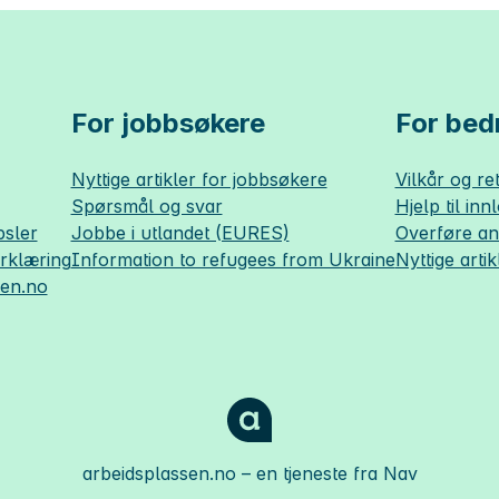
For jobbsøkere
For bedr
Nyttige artikler for jobbsøkere
Vilkår og ret
Spørsmål og svar
Hjelp til inn
sler
Jobbe i utlandet (EURES)
Overføre a
erklæring
Information to refugees from Ukraine
Nyttige artik
sen.no
arbeidsplassen.no
– en tjeneste fra Nav