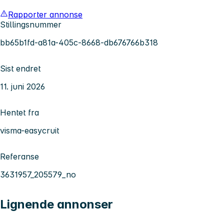
Rapporter annonse
Stillingsnummer
bb65b1fd-a81a-405c-8668-db676766b318
Sist endret
11. juni 2026
Hentet fra
visma-easycruit
Referanse
3631957_205579_no
Lignende annonser