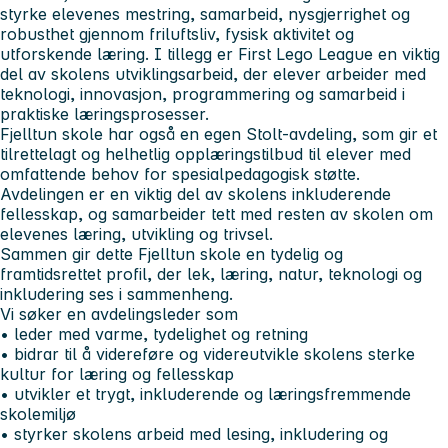
styrke elevenes mestring, samarbeid, nysgjerrighet og
robusthet gjennom friluftsliv, fysisk aktivitet og
utforskende læring. I tillegg er First Lego League en viktig
del av skolens utviklingsarbeid, der elever arbeider med
teknologi, innovasjon, programmering og samarbeid i
praktiske læringsprosesser.
Fjelltun skole har også en egen Stolt-avdeling, som gir et
tilrettelagt og helhetlig opplæringstilbud til elever med
omfattende behov for spesialpedagogisk støtte.
Avdelingen er en viktig del av skolens inkluderende
fellesskap, og samarbeider tett med resten av skolen om
elevenes læring, utvikling og trivsel.
Sammen gir dette Fjelltun skole en tydelig og
framtidsrettet profil, der lek, læring, natur, teknologi og
inkludering ses i sammenheng.
Vi søker en avdelingsleder som
• leder med varme, tydelighet og retning
• bidrar til å videreføre og videreutvikle skolens sterke
kultur for læring og fellesskap
• utvikler et trygt, inkluderende og læringsfremmende
skolemiljø
• styrker skolens arbeid med lesing, inkludering og