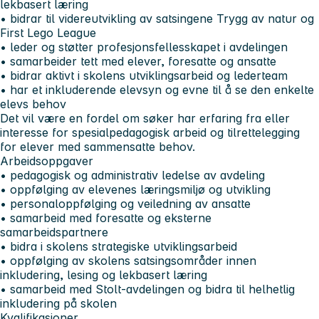
lekbasert læring
• bidrar til videreutvikling av satsingene Trygg av natur og
First Lego League
• leder og støtter profesjonsfellesskapet i avdelingen
• samarbeider tett med elever, foresatte og ansatte
• bidrar aktivt i skolens utviklingsarbeid og lederteam
• har et inkluderende elevsyn og evne til å se den enkelte
elevs behov
Det vil være en fordel om søker har erfaring fra eller
interesse for spesialpedagogisk arbeid og tilrettelegging
for elever med sammensatte behov.
Arbeidsoppgaver
• pedagogisk og administrativ ledelse av avdeling
• oppfølging av elevenes læringsmiljø og utvikling
• personaloppfølging og veiledning av ansatte
• samarbeid med foresatte og eksterne
samarbeidspartnere
• bidra i skolens strategiske utviklingsarbeid
• oppfølging av skolens satsingsområder innen
inkludering, lesing og lekbasert læring
• samarbeid med Stolt-avdelingen og bidra til helhetlig
inkludering på skolen
Kvalifikasjoner