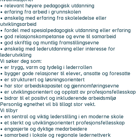
• relevant høyere pedagogisk utdanning
• erfaring fra arbeid i grunnskolen
• ønskelig med erfaring fra skoleledelse eller
utviklingsarbeid
• fordel med spesialpedagogisk utdanning eller erfaring
• god relasjonskompetanse og evne til samarbeid
• god skriftlig og muntlig framstillingsevne
• ønskelig med lederutdanning eller interesse for
lederutvikling
Vi søker deg som:
• er trygg, varm og tydelig i lederrollen
• bygger gode relasjoner til elever, ansatte og foresatte
• er strukturert og løsningsorientert
• har stor arbeidskapasitet og gjennomføringsevne
• er utviklingsorientert og opptatt av profesjonsfellesskap
• bidrar til et positivt og inkluderende arbeidsmiljø
Personlig egnethet vil bli tillagt stor vekt.
Vi tilbyr
• en sentral og viktig lederstilling i en moderne skole
• et sterkt og utviklingsorientert profesjonsfellesskap
• engasjerte og dyktige medarbeidere
• samarbeid i lokale og regionale ledernettverk