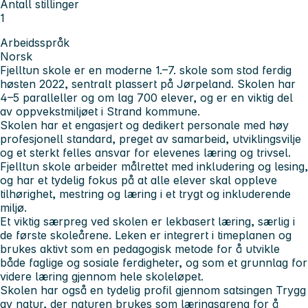
Antall stillinger
1
Arbeidsspråk
Norsk
Fjelltun skole er en moderne 1.–7. skole som stod ferdig
høsten 2022, sentralt plassert på Jørpeland. Skolen har
4–5 paralleller og om lag 700 elever, og er en viktig del
av oppvekstmiljøet i Strand kommune.
Skolen har et engasjert og dedikert personale med høy
profesjonell standard, preget av samarbeid, utviklingsvilje
og et sterkt felles ansvar for elevenes læring og trivsel.
Fjelltun skole arbeider målrettet med inkludering og lesing,
og har et tydelig fokus på at alle elever skal oppleve
tilhørighet, mestring og læring i et trygt og inkluderende
miljø.
Et viktig særpreg ved skolen er lekbasert læring, særlig i
de første skoleårene. Leken er integrert i timeplanen og
brukes aktivt som en pedagogisk metode for å utvikle
både faglige og sosiale ferdigheter, og som et grunnlag for
videre læring gjennom hele skoleløpet.
Skolen har også en tydelig profil gjennom satsingen Trygg
av natur, der naturen brukes som læringsarena for å