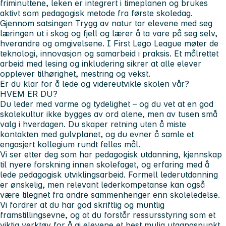
friminuttene, leken er integrert i timeplanen og brukes
aktivt som pedagogisk metode fra første skoledag.
Gjennom satsingen Trygg av natur tar elevene med seg
læringen ut i skog og fjell og lærer å ta vare på seg selv,
hverandre og omgivelsene. I First Lego League møter de
teknologi, innovasjon og samarbeid i praksis. Et målrettet
arbeid med lesing og inkludering sikrer at alle elever
opplever tilhørighet, mestring og vekst.
Er du klar for å lede og videreutvikle skolen vår?
HVEM ER DU?
Du leder med varme og tydelighet – og du vet at en god
skolekultur ikke bygges av ord alene, men av tusen små
valg i hverdagen. Du skaper retning uten å miste
kontakten med gulvplanet, og du evner å samle et
engasjert kollegium rundt felles mål.
Vi ser etter deg som har pedagogisk utdanning, kjennskap
til nyere forskning innen skolefaget, og erfaring med å
lede pedagogisk utviklingsarbeid. Formell lederutdanning
er ønskelig, men relevant lederkompetanse kan også
være tilegnet fra andre sammenhenger enn skoleledelse.
Vi fordrer at du har god skriftlig og muntlig
framstillingsevne, og at du forstår ressursstyring som et
viktig verktøy for å gi elevene et best mulig utgangspunkt