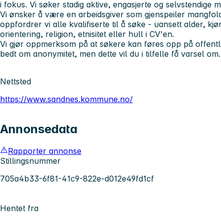
i fokus. Vi søker stadig aktive, engasjerte og selvstendige 
Vi ønsker å være en arbeidsgiver som gjenspeiler mangfold
oppfordrer vi alle kvalifiserte til å søke - uansett alder, k
orientering, religion, etnisitet eller hull i CV'en.
Vi gjør oppmerksom på at søkere kan føres opp på offentl
bedt om anonymitet, men dette vil du i tilfelle få varsel om.
Nettsted
https://www.sandnes.kommune.no/
Annonsedata
Rapporter annonse
Stillingsnummer
705a4b33-6f81-41c9-822e-d012e49fd1cf
Hentet fra