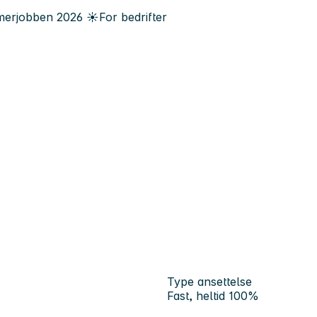
erjobben
2026
☀️
For bedrifter
Type ansettelse
Fast, heltid 100%