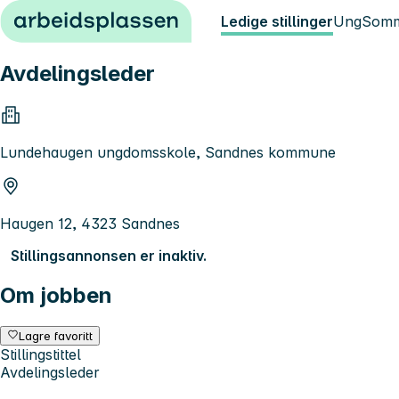
Hopp til innhold
Ledige stillinger
Ung
Somm
Avdelingsleder
Lundehaugen ungdomsskole, Sandnes kommune
Haugen 12, 4323 Sandnes
Stillingsannonsen er inaktiv.
Om jobben
Lagre favoritt
Stillingstittel
Avdelingsleder