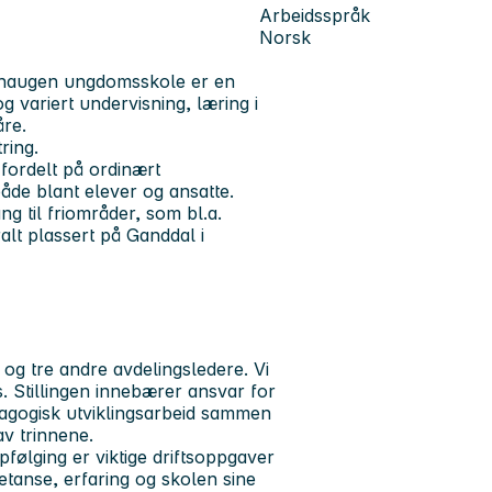
Arbeidsspråk
Norsk
ndehaugen ungdomsskole er en
g variert undervisning, læring i
åre.
ring.
 fordelt på ordinært
både blant elever og ansatte.
g til friområder, som bl.a.
lt plassert på Ganddal i
og tre andre avdelingsledere. Vi
 Stillingen innebærer ansvar for
dagogisk utviklingsarbeid sammen
av trinnene.
følging er viktige driftsoppgaver
etanse, erfaring og skolen sine