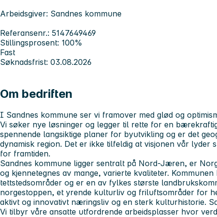
Arbeidsgiver: Sandnes kommune
Referansenr.: 5147649469
Stillingsprosent: 100%
Fast
Søknadsfrist: 03.08.2026
Om bedriften
I Sandnes kommune ser vi framover med glød og optimisme. 
Vi søker nye løsninger og legger til rette for en bærekraftig
spennende langsiktige planer for byutvikling og er det geog
dynamisk region. Det er ikke tilfeldig at visjonen vår lyder 
for framtiden.
Sandnes kommune ligger sentralt på Nord-Jæren, er Norg
og kjennetegnes av mange, varierte kvaliteter. Kommunen b
tettstedsområder og er en av fylkes største landbrukskommu
norgestoppen, et yrende kulturliv og friluftsområder for
aktivt og innovativt næringsliv og en sterk kulturhistorie. 
Vi tilbyr våre ansatte utfordrende arbeidsplasser hvor ver