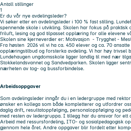
Antall stillinger
1
Er du vår nye avdelingsleder?
Vi søker etter en avdelingsleder i 100 % fast stilling. Lu
spennende skole i utvikling. Skolen har fokus på praktisk o
friluft, lesing og god tilpasset opplæring for alle elevene v
Skolen sine kjerneverdier er: Motivasjon - Trygghet - Mest
Fra høsten 2026 vil vi ha ca. 450 elever og ca. 70 ansatte
opplæringstilbud og forsterka avdeling. Vi har høy trivsel 
Lundehaugen ungdomsskole ligger landlig til med nær tilgan
Stokkelandsvannet og Sandvedparken. Skolen ligger sentra
nærheten av tog- og bussforbindelse.
Arbeidsoppgaver
Som avdelingsleder inngår du i en ledergruppe med rektor 
ønsker en kollega som både kompletterer og utfordrer oss.
daglig drift, resultatoppfølging, personaloppfølging og pe
med resten av ledergruppa. I tillegg har du ansvar for ett 
Arbeid med ressursfordeling, ITO- og sosialpedagogisk opp
gjennom hele året. Andre oppgaver blir fordelt etter komp