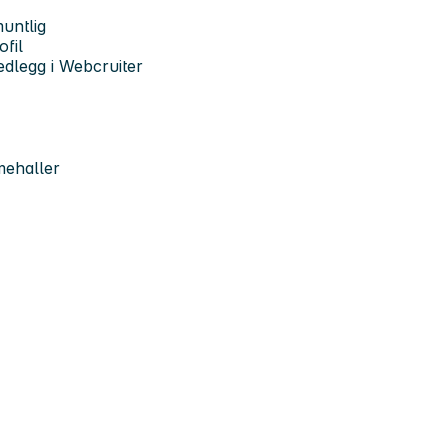
muntlig
ofil
edlegg i Webcruiter
mehaller